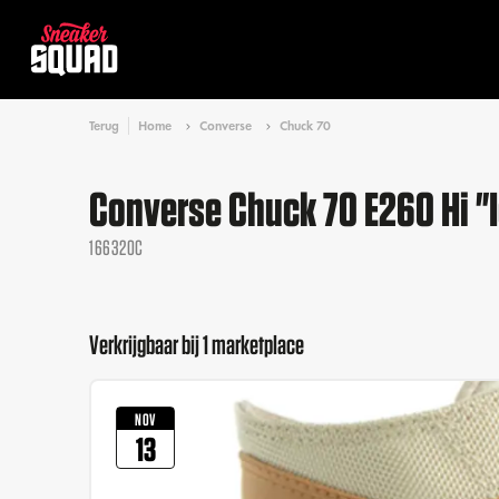
Terug
Home
Converse
Chuck 70
Converse Chuck 70 E260 Hi "
166320C
Verkrijgbaar bij 1 marketplace
NOV
13