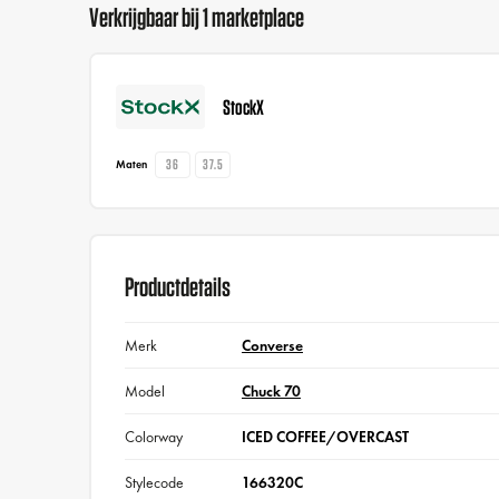
Verkrijgbaar bij 1 marketplace
StockX
36
37.5
Maten
Productdetails
Merk
Converse
Model
Chuck 70
Colorway
ICED COFFEE/OVERCAST
Stylecode
166320C