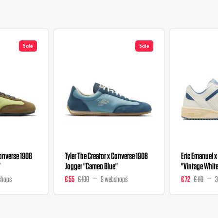
Sale
Sale
Converse 1908
Tyler The Creator x Converse 1908
Eric Emanuel 
"
Jogger "Cameo Blue"
"Vintage Whit
shops
€ 55
€ 100
9 webshops
€ 72
€ 110
3