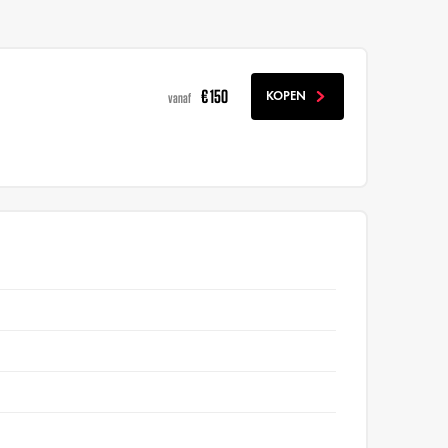
€ 150
KOPEN
vanaf