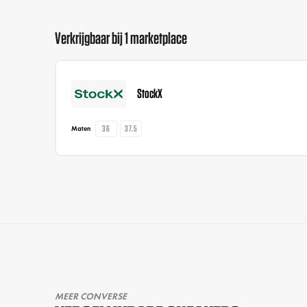
Verkrijgbaar bij 1 marketplace
StockX
36
37.5
Maten
MEER CONVERSE