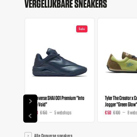
VERGELIJKBARE SNEAKERS
Sale
Converse SHAI 001 Premium "Into
Tyler The Creator x 
The Void"
Jogger "Green Glow
€ 98
€ 150
5 webshops
€ 50
€ 100
8 web
Alle Converse sneakers