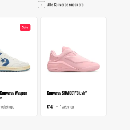
Alle Converse sneakers
Sale
x Converse Weapon
Converse SHAI 001 "Blush"
Converse 
e"
 webshops
€ 147
1 webshop
€ 118,95