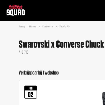
Terug
Home
Converse
Chuck 70
Swarovski x Converse Chuck 
A16171C
Verkrijgbaar bij 1 webshop
JUN
02