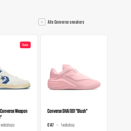
Alle Converse sneakers
Sale
x Converse Weapon
Converse SHAI 001 "Blush"
Converse 
e"
 webshops
€ 147
1 webshop
€ 118,95