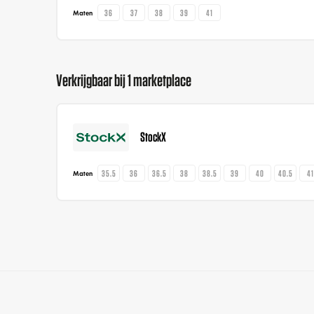
36
37
38
39
41
Maten
Verkrijgbaar bij 1 marketplace
StockX
35.5
36
36.5
38
38.5
39
40
40.5
4
Maten