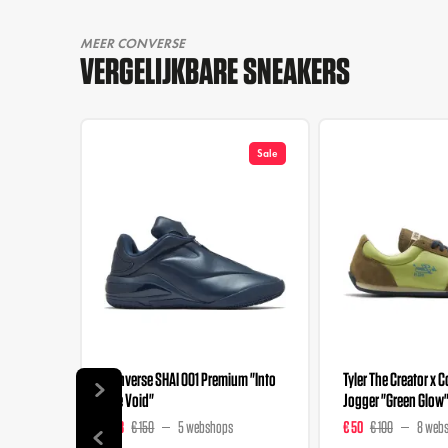
MEER CONVERSE
VERGELIJKBARE SNEAKERS
Sale
Converse SHAI 001 Premium "Into
Tyler The Creator x 
The Void"
Jogger "Green Glow
€ 98
€ 150
5 webshops
€ 50
€ 100
8 web