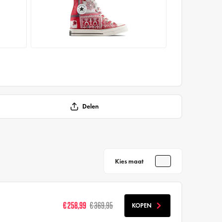
Delen
Kies maat
€ 258,99
€ 369,95
KOPEN