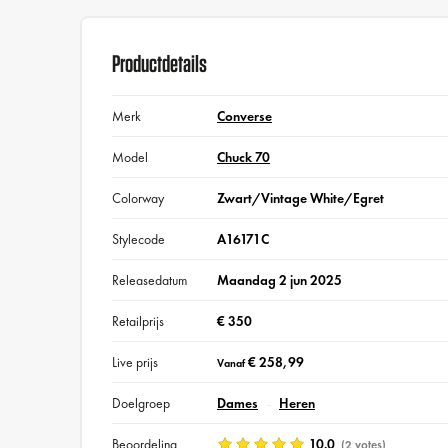
Productdetails
Merk
Converse
Model
Chuck 70
Colorway
Zwart/Vintage White/Egret
Stylecode
A16171C
Releasedatum
Maandag 2 jun 2025
Retailprijs
€ 350
Live prijs
€ 258,99
Vanaf
Doelgroep
Dames
Heren
Beoordeling
10.0
(2 votes)