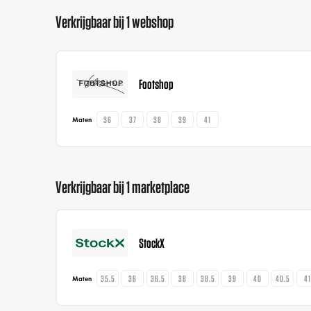
Verkrijgbaar bij 1 webshop
Footshop
36
37
38
39
41
Maten
Verkrijgbaar bij 1 marketplace
StockX
35.5
36
36.5
38
38.5
39
40
40.5
4
Maten