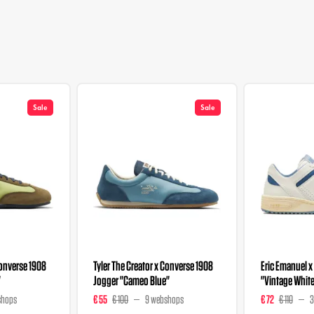
Sale
Sale
Converse 1908
Tyler The Creator x Converse 1908
Eric Emanuel 
"
Jogger "Cameo Blue"
"Vintage Whit
shops
€ 55
€ 100
9 webshops
€ 72
€ 110
3