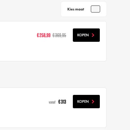
Kies maat
€ 258,99
€ 369,95
KOPEN
€ 313
KOPEN
vanaf