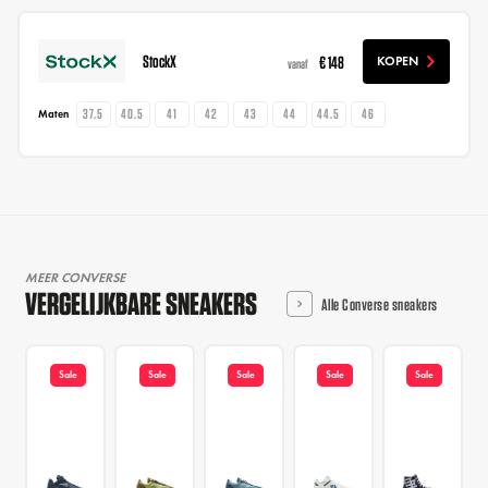
StockX
€ 148
KOPEN
vanaf
37.5
40.5
41
42
43
44
44.5
46
Maten
MEER CONVERSE
VERGELIJKBARE SNEAKERS
Alle Converse sneakers
Sale
Sale
Sale
Sale
Sale