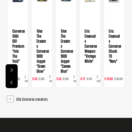
Converse
Tyler
Tyler
Eric
Eric
SHAI
The
The
Emanuel
Emanuel
001
Creator
Creator
x
x
Premium
x
x
Converse
Converse
"Into
Converse
Converse
Weapon
Chuck
The
1908
1908
"Vintage
70
Void"
Jogger
Jogger
White"
"Navy"
"Green
"Cameo
Glow"
Blue"
5
9
9
3
3
€ 98
€ 150
€ 50
€ 100
€ 55
€ 100
€ 72
€ 110
€ 79,99
€ 99,99
€
webshops
webshops
webshops
webshops
web
Alle Converse sneakers