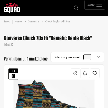
MENU
Terug
Home
Converse
Chuck Taylor All Star
Converse Chuck 70s Hi "Kemetic Kente Black"
165557C
Selecteer jouw maat
Verkrijgbaar bij 1 marketplace
FEB
01