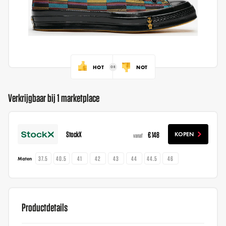
HOT
NOT
Verkrijgbaar bij 1 marketplace
StockX
€ 148
KOPEN
vanaf
37.5
40.5
41
42
43
44
44.5
46
Maten
Productdetails