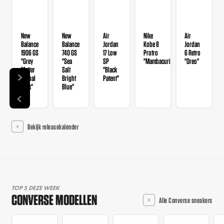
New
New
Air
Nike
Air
Balance
Balance
Jordan
Kobe 8
Jordan
1906 GS
740 GS
17 Low
Protro
6 Retro
"Grey
"Sea
SP
"Mambacurial"
"Oreo"
Matter
Salt
"Black
Signal
Bright
Patent"
Pink"
Blue"
Bekijk releasekalender
TOP 5 DEZE WEEK
CONVERSE MODELLEN
Alle Converse sneakers