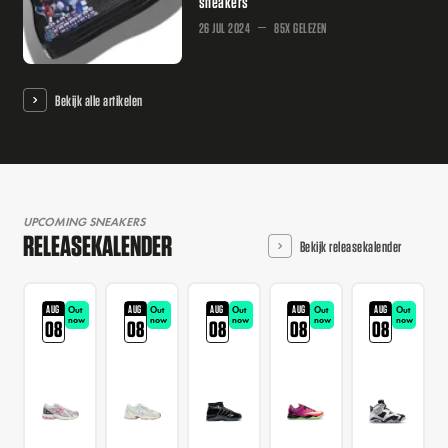
sneakers
26 JUL 2024
85X GELEZEN
Bekijk alle artikelen
UPCOMING SNEAKERS
RELEASEKALENDER
Bekijk releasekalender
AUG
AUG
AUG
AUG
AUG
Out
Out
Out
Out
Out
now
now
now
now
now
08
08
08
08
08