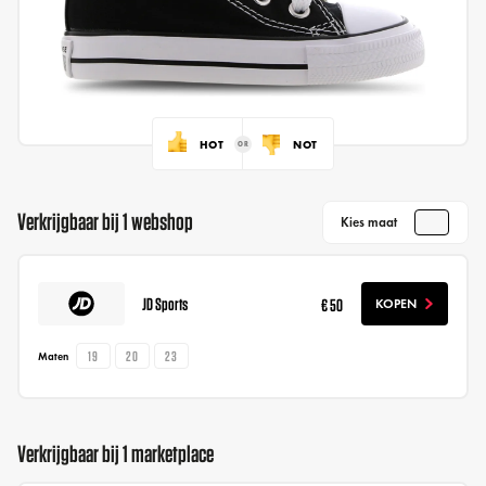
HOT
NOT
Verkrijgbaar bij 1 webshop
Kies maat
JD Sports
€ 50
KOPEN
19
20
23
Maten
Verkrijgbaar bij 1 marketplace