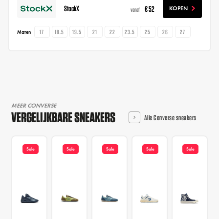
StockX
€ 52
KOPEN
vanaf
17
18.5
19.5
21
22
23.5
25
26
27
Maten
MEER CONVERSE
VERGELIJKBARE SNEAKERS
Alle Converse sneakers
Sale
Sale
Sale
Sale
Sale