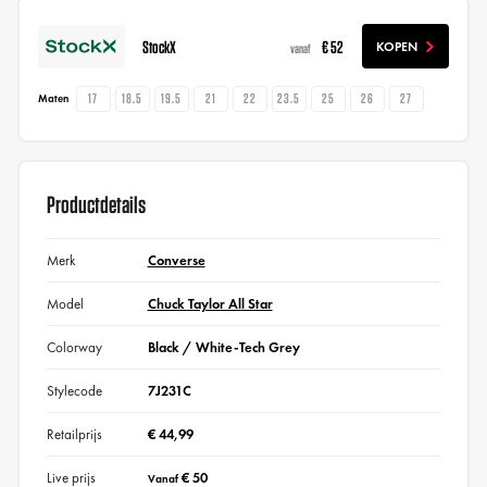
StockX
€ 52
KOPEN
vanaf
17
18.5
19.5
21
22
23.5
25
26
27
Maten
Productdetails
Merk
Converse
Model
Chuck Taylor All Star
Colorway
Black / White-Tech Grey
Stylecode
7J231C
Retailprijs
€ 44,99
Live prijs
€ 50
Vanaf