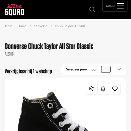
MENU
Terug
Home
Converse
Chuck Taylor All Star
Converse Chuck Taylor All Star Classic
7J231C
Selecteer jouw maat
Verkrijgbaar bij 1 webshop