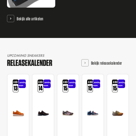
Bekijk alle artikelen
UPCOMING SNEAKERS
RELEASEKALENDER
Bekijk releasekalender
AUG
AUG
AUG
AUG
AUG
Coming
Coming
Coming
Coming
Coming
soon
soon
soon
soon
soon
13
14
15
15
15