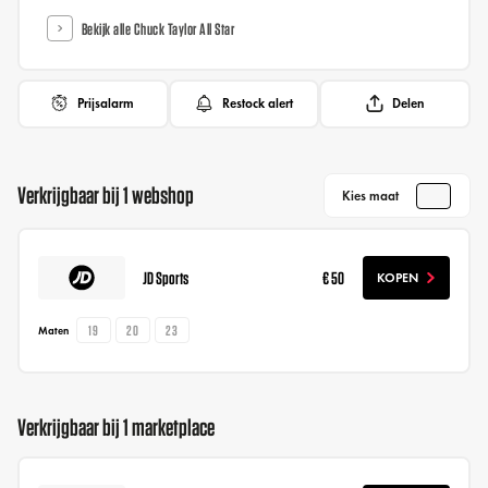
Bekijk alle Chuck Taylor All Star
Prijsalarm
Restock alert
Delen
Verkrijgbaar bij 1 webshop
Kies maat
JD Sports
€ 50
KOPEN
19
20
23
Maten
Verkrijgbaar bij 1 marketplace