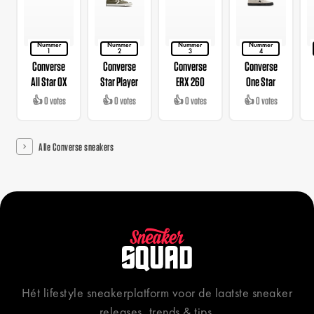
Nummer
Nummer
Nummer
Nummer
1
2
3
4
Converse
Converse
Converse
Converse
All Star OX
Star Player
ERX 260
One Star
👍 0 votes
👍 0 votes
👍 0 votes
👍 0 votes
Alle Converse sneakers
Hét lifestyle sneakerplatform voor de laatste sneaker
releases, trends & tips.