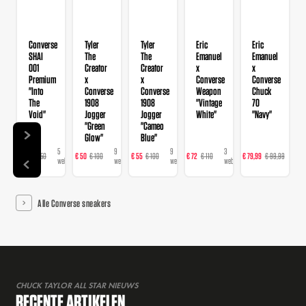
Converse
Tyler
Tyler
Eric
Eric
SHAI
The
The
Emanuel
Emanuel
001
Creator
Creator
x
x
Premium
x
x
Converse
Converse
"Into
Converse
Converse
Weapon
Chuck
The
1908
1908
"Vintage
70
Void"
Jogger
Jogger
White"
"Navy"
"Green
"Cameo
Glow"
Blue"
5
9
9
3
3
€ 98
€ 150
€ 50
€ 100
€ 55
€ 100
€ 72
€ 110
€ 79,99
€ 99,99
€
webshops
webshops
webshops
webshops
web
Alle Converse sneakers
CHUCK TAYLOR ALL STAR NIEUWS
RECENTE ARTIKELEN