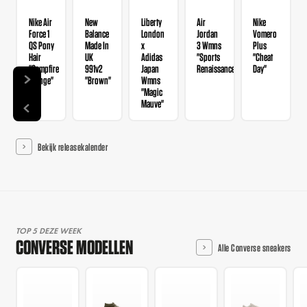
Nike Air
New
Liberty
Air
Nike
Force 1
Balance
London
Jordan
Vomero
QS Pony
Made In
x
3 Wmns
Plus
Hair
UK
Adidas
"Sports
"Cheat
"Campfire
991v2
Japan
Renaissance"
Day"
Orange"
"Brown"
Wmns
"Magic
Mauve"
Bekijk releasekalender
TOP 5 DEZE WEEK
CONVERSE MODELLEN
Alle Converse sneakers