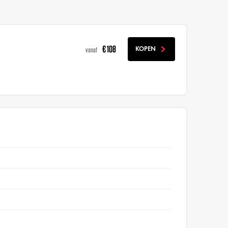
€ 108
KOPEN
vanaf