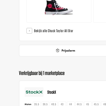
Bekijk alle Chuck Taylor All Star
Prijsalarm
Verkrijgbaar bij 1 marketplace
StockX
35.5
36.5
40.5
43
44
44.5
45
45.5
4
Maten