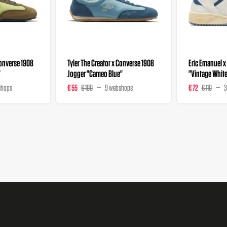
Converse 1908
Tyler The Creator x Converse 1908
Eric Emanuel 
"
Jogger "Cameo Blue"
"Vintage Whit
shops
€ 55
€ 100
9 webshops
€ 72
€ 110
3