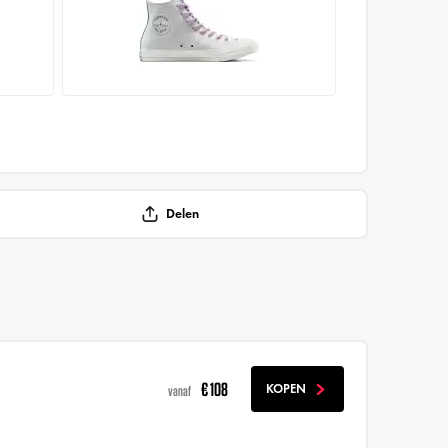
Delen
€ 108
KOPEN
vanaf