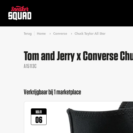
Terug
Home
Converse
Chuck Taylor All Star
Tom and Jerry x Converse Chuc
A15113C
Verkrijgbaar bij 1 marketplace
MAR
06