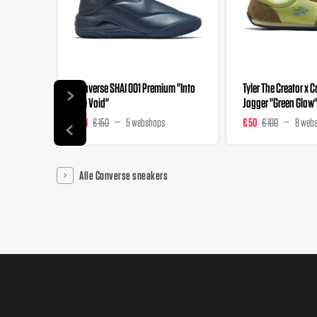
Converse SHAI 001 Premium "Into
Tyler The Creator x 
The Void"
Jogger "Green Glow
€ 98
€ 150
5 webshops
€ 50
€ 100
8 web
Alle Converse sneakers