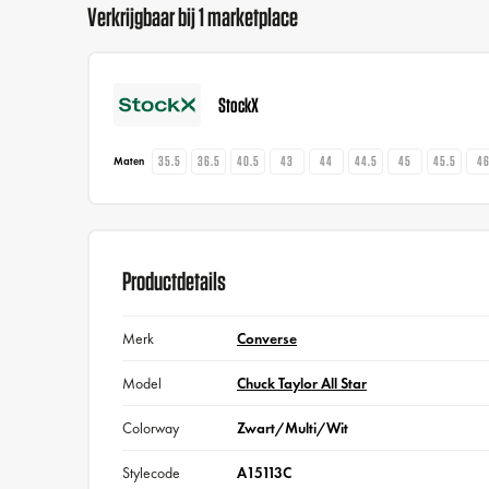
Verkrijgbaar bij 1 marketplace
StockX
35.5
36.5
40.5
43
44
44.5
45
45.5
4
Maten
Productdetails
Merk
Converse
Model
Chuck Taylor All Star
Colorway
Zwart/Multi/Wit
Stylecode
A15113C