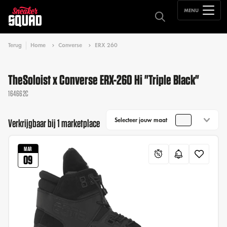
MENU
Terug
Home
Converse
ERX 260
TheSoloist x Converse ERX-260 Hi "Triple Black"
164662C
Selecteer jouw maat
Verkrijgbaar bij 1 marketplace
MAR
09