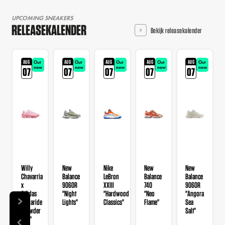
UPCOMING SNEAKERS
RELEASEKALENDER
Bekijk releasekalender
AUG
AUG
AUG
AUG
AUG
Out
Out
Out
Out
Out
now
now
now
now
now
07
07
07
07
07
Willy
New
Nike
New
New
Chavarria
Balance
LeBron
Balance
Balance
x
9060R
XXIII
740
9060R
Adidas
"Night
"Hardwood
"Neo
"Angora
Megaride
Lights"
Classics"
Flame"
Sea
"Powder
Salt"
Red"