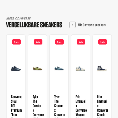
MEER CONVERSE
VERGELIJKBARE SNEAKERS
Alle Converse sneakers
Sale
Sale
Sale
Sale
Sale
Converse
Tyler
Tyler
Eric
Eric
SHAI
The
The
Emanuel
Emanuel
001
Creator
Creator
x
x
Premium
x
x
Converse
Converse
"Into
Converse
Converse
Weapon
Chuck