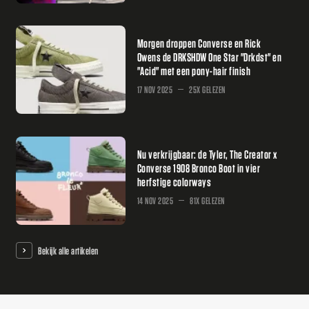
Morgen droppen Converse en Rick
Owens de DRKSHDW One Star "Drkdst" en
"Acid" met een pony-hair finish
17 NOV 2025
25X GELEZEN
Nu verkrijgbaar: de Tyler, The Creator x
Converse 1908 Bronco Boot in vier
herfstige colorways
14 NOV 2025
81X GELEZEN
Bekijk alle artikelen