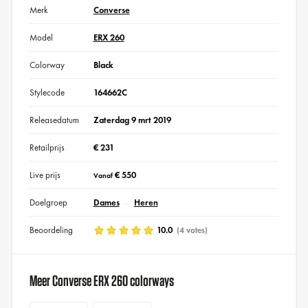
Merk
Converse
Model
ERX 260
Colorway
Black
Stylecode
164662C
Releasedatum
Zaterdag 9 mrt 2019
Retailprijs
€ 231
Live prijs
€ 550
Vanaf
Doelgroep
Dames
Heren
Beoordeling
10.0
(4 votes)
Meer Converse ERX 260 colorways