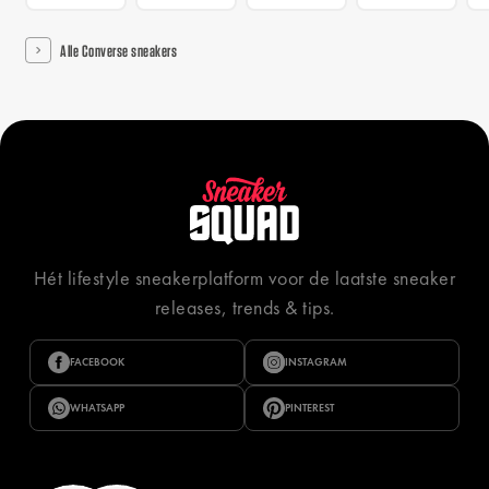
Alle Converse sneakers
Hét lifestyle sneakerplatform voor de laatste sneaker
releases, trends & tips.
FACEBOOK
INSTAGRAM
WHATSAPP
PINTEREST