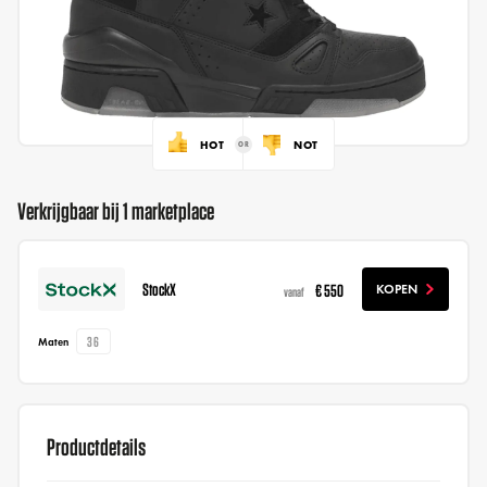
HOT
NOT
Verkrijgbaar bij 1 marketplace
StockX
€ 550
KOPEN
vanaf
36
Maten
Productdetails