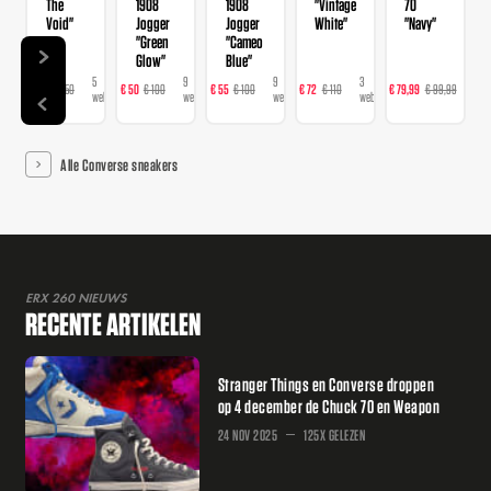
The
1908
1908
"Vintage
70
Void"
Jogger
Jogger
White"
"Navy"
"Green
"Cameo
Glow"
Blue"
5
9
9
3
3
€ 98
€ 150
€ 50
€ 100
€ 55
€ 100
€ 72
€ 110
€ 79,99
€ 99,99
€
webshops
webshops
webshops
webshops
web
Alle Converse sneakers
ERX 260 NIEUWS
RECENTE ARTIKELEN
Stranger Things en Converse droppen
op 4 december de Chuck 70 en Weapon
24 NOV 2025
125X GELEZEN