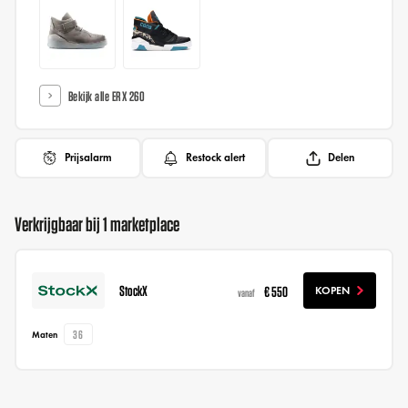
Bekijk alle ERX 260
Prijsalarm
Restock alert
Delen
Verkrijgbaar bij 1 marketplace
StockX
€ 550
KOPEN
vanaf
36
Maten