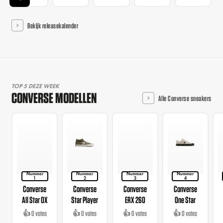
Bekijk releasekalender
TOP 5 DEZE WEEK
CONVERSE MODELLEN
Alle Converse sneakers
Nummer
Nummer
Nummer
Nummer
1
2
3
4
Converse
Converse
Converse
Converse
All Star OX
Star Player
ERX 260
One Star
👍 0 votes
👍 0 votes
👍 0 votes
👍 0 votes