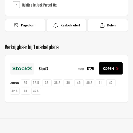
Bekijk alle Jack Purcell Ox
Prijsalarm
Restock alert
Delen
Verkrijgbaar bij 1 marketplace
StockX
€ 129
KOPEN
vanaf
36
36.5
38
38.5
39
40
40.5
41
42
Maten
42.5
43
47.5