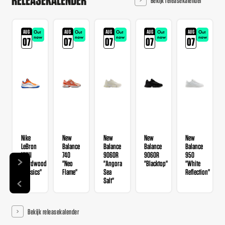
Bekijk releasekalender
AUG
AUG
AUG
AUG
AUG
Out
Out
Out
Out
Out
now
now
now
now
now
07
07
07
07
07
Nike
New
New
New
New
LeBron
Balance
Balance
Balance
Balance
XXIII
740
9060R
9060R
950
"Hardwood
"Neo
"Angora
"Blacktop"
"White
Classics"
Flame"
Sea
Reflection"
Salt"
Bekijk releasekalender