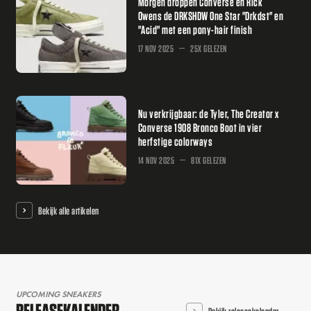
Morgen droppen Converse en Rick
Owens de DRKSHDW One Star "Drkdst" en
"Acid" met een pony-hair finish
17 NOV 2025
25X GELEZEN
Nu verkrijgbaar: de Tyler, The Creator x
Converse 1908 Bronco Boot in vier
herfstige colorways
14 NOV 2025
81X GELEZEN
Bekijk alle artikelen
UPCOMING SNEAKERS
RELEASEKALENDER