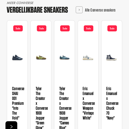
MEER CONVERSE
VERGELIJKBARE SNEAKERS
Alle Converse sneakers
Sale
Sale
Sale
Sale
Sale
Converse
Tyler
Tyler
Eric
Eric
SHAI
The
The
Emanuel
Emanuel
001
Creator
Creator
x
x
Premium
x
x
Converse
Converse
"Into
Converse
Converse
Weapon
Chuck
The
1908
1908
"Vintage
70
Void"
Jogger
Jogger
White"
"Navy"
"Green
"Cameo
Glow"
Blue"