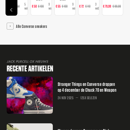
5
9
9
3
3
€ 98
€ 150
€ 50
€ 100
€ 55
€ 100
€ 72
€ 110
€ 79,99
€ 99,99
€
webshops
webshops
webshops
webshops
web
Alle Converse sneakers
JACK PURCELL OX NIEUWS
RECENTE ARTIKELEN
Stranger Things en Converse droppen
op 4 december de Chuck 70 en Weapon
24 NOV 2025
125X GELEZEN