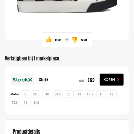
HOT
NOT
Verkrijgbaar bij 1 marketplace
StockX
€ 129
KOPEN
vanaf
36
36.5
38
38.5
39
40
40.5
41
42
Maten
42.5
43
47.5
Productdetails