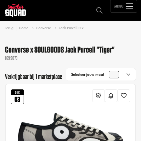
MENU
Terug
Home
Converse
Jack Purcell Ox
Converse x SOULGOODS Jack Purcell "Tiger"
169907C
Selecteer jouw maat
Verkrijgbaar bij 1 marketplace
DEC
03