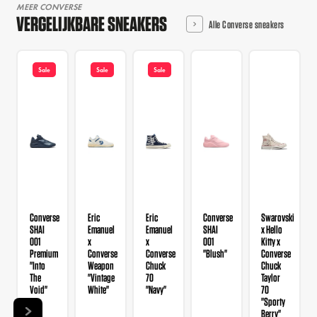
MEER CONVERSE
VERGELIJKBARE SNEAKERS
Alle Converse sneakers
Sale
Sale
Sale
Converse
Eric
Eric
Converse
Swarovski
SHAI
Emanuel
Emanuel
SHAI
x Hello
001
x
x
001
Kitty x
Premium
Converse
Converse
"Blush"
Converse
"Into
Weapon
Chuck
Chuck
The
"Vintage
70
Taylor
Void"
White"
"Navy"
70
"Sporty
Berry"