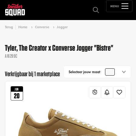
MENU
Terug
Home
Converse
Jogger
Tyler, The Creator x Converse Jogger "Bistre"
A16299C
Selecteer jouw maat
Verkrijgbaar bij 1 marketplace
JUN
20