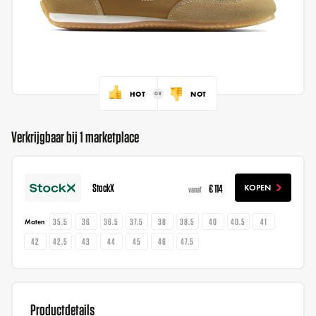
HOT
NOT
Verkrijgbaar bij 1 marketplace
StockX
€ 114
KOPEN
vanaf
35.5
36
36.5
37.5
38
38.5
40
40.5
41
Maten
42
42.5
43
44
45
46
47.5
Productdetails