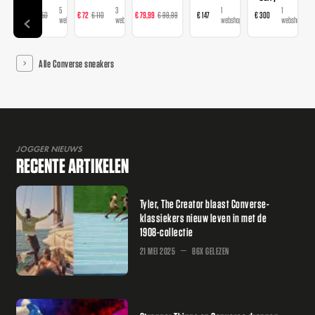
5
3
3
1
1
€ 98
€ 150
€ 72
€ 110
€ 79,99
€ 99,99
€ 147
€ 300
€ 
webshops
webshops
webshops
webshop
webshop
Alle Converse sneakers
JOGGER NIEUWS
RECENTE ARTIKELEN
Tyler, The Creator blaast Converse-
klassiekers nieuw leven in met de
1908-collectie
21 MEI 2025
86X GELEZEN