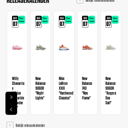
Bekijk releasekalender
AUG
AUG
AUG
AUG
AUG
Out
Out
Out
Out
Out
now
now
now
now
now
07
07
07
07
07
Willy
New
Nike
New
New
Chavarria
Balance
LeBron
Balance
Balance
x
9060R
XXIII
740
9060R
Adidas
"Night
"Hardwood
"Neo
"Angora
Megaride
Lights"
Classics"
Flame"
Sea
"Powder
Salt"
Red"
Bekijk releasekalender