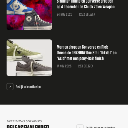
Stranger Things en Converse droppen
op 4 december de Chuck 70 en Weapon
24 NOV 2025
125X GELEZEN
Morgen droppen Converse en Rick
Owens de DRKSHDW One Star "Drkdst" en
"Acid" met een pony-hair finish
17 NOV 2025
25X GELEZEN
Bekijk alle artikelen
UPCOMING SNEAKERS
RELEASEKALENDER