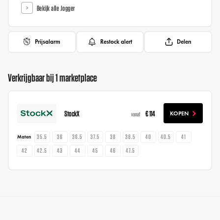
Bekijk alle Jogger
Prijsalarm
Restock alert
Delen
Verkrijgbaar bij 1 marketplace
StockX
€ 114
KOPEN
vanaf
35.5
36
36.5
37.5
38
38.5
40
40.5
41
Maten
42
42.5
43
44
45
46
47.5