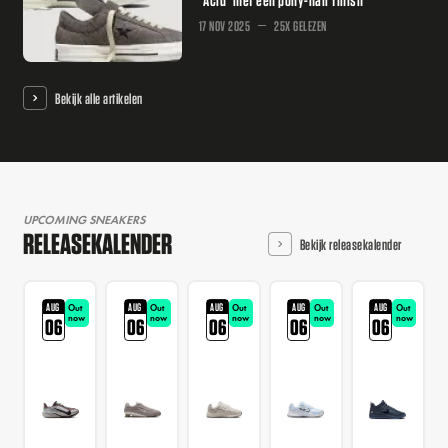
17 NOV 2025
25X GELEZEN
Bekijk alle artikelen
UPCOMING SNEAKERS
RELEASEKALENDER
Bekijk releasekalender
AUG
AUG
AUG
AUG
AUG
Out
Out
Out
Out
Out
now
now
now
now
now
06
06
06
06
06