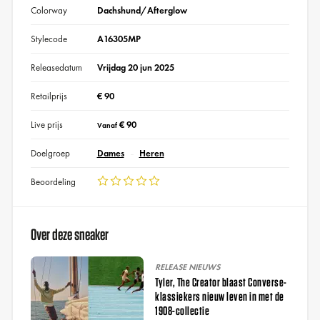
Colorway
Dachshund/Afterglow
Stylecode
A16305MP
Releasedatum
Vrijdag 20 jun 2025
Retailprijs
€ 90
Live prijs
€ 90
Vanaf
Doelgroep
Dames
Heren
Beoordeling
Over deze sneaker
RELEASE NIEUWS
Tyler, The Creator blaast Converse-
klassiekers nieuw leven in met de
1908-collectie