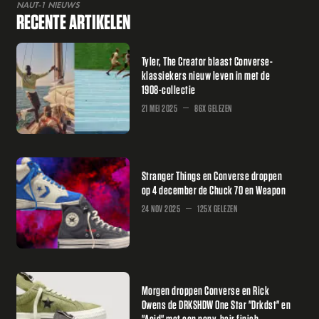
NAUT-1 NIEUWS
RECENTE ARTIKELEN
Tyler, The Creator blaast Converse-
klassiekers nieuw leven in met de
1908-collectie
21 MEI 2025
86X GELEZEN
Stranger Things en Converse droppen
op 4 december de Chuck 70 en Weapon
24 NOV 2025
125X GELEZEN
Morgen droppen Converse en Rick
Owens de DRKSHDW One Star "Drkdst" en
"Acid" met een pony-hair finish