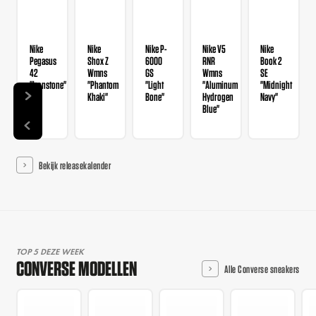
Nike
Nike
Nike P-
Nike V5
Nike
Pegasus
Shox Z
6000
RNR
Book 2
42
Wmns
GS
Wmns
SE
"Ironstone"
"Phantom
"Light
"Aluminum
"Midnight
Khaki"
Bone"
Hydrogen
Navy"
Blue"
Bekijk releasekalender
TOP 5 DEZE WEEK
CONVERSE MODELLEN
Alle Converse sneakers