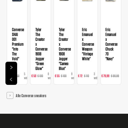
Converse
Tyler
Tyler
Eric
Eric
SHAI
The
The
Emanuel
Emanuel
001
Creator
Creator
x
x
Premium
x
x
Converse
Converse
"Into
Converse
Converse
Weapon
Chuck
The
1908
1908
"Vintage
70
Void"
Jogger
Jogger
White"
"Navy"
"Green
"Cameo
Glow"
Blue"
5
8
9
3
3
€ 98
€ 150
€ 50
€ 100
€ 55
€ 100
€ 72
€ 110
€ 79,99
€ 99,99
€
webshops
webshops
webshops
webshops
web
Alle Converse sneakers