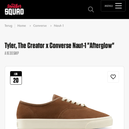
MENU
Terug
Home
Converse
Naut-1
Tyler, The Creator x Converse Naut-1 "Afterglow"
A16305MP
JUN
20