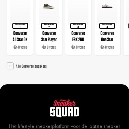
Nummer
Nummer
Nummer
Nummer
1
2
3
4
Converse
Converse
Converse
Converse
All Star OX
Star Player
ERX 260
One Star
👍 0 votes
👍 0 votes
👍 0 votes
👍 0 votes
Alle Converse sneakers
Hét lifestyle sneakerplatform voor de laatste sneaker