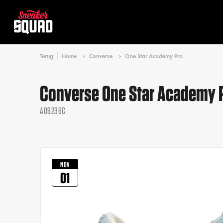
Terug
Home
Converse
One Star Academy Pro
Converse One Star Academy P
A09236C
NOV
01