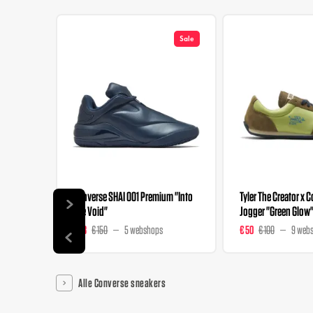
Sale
Converse SHAI 001 Premium "Into
Tyler The Creator x 
The Void"
Jogger "Green Glow
€ 98
€ 150
5 webshops
€ 50
€ 100
9 web
Alle Converse sneakers