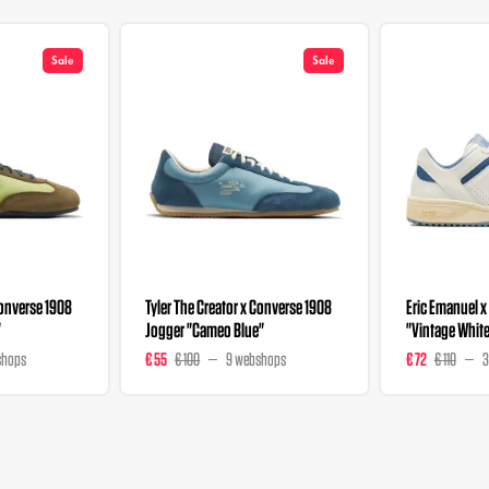
Sale
Sale
Converse 1908
Tyler The Creator x Converse 1908
Eric Emanuel 
"
Jogger "Cameo Blue"
"Vintage Whit
shops
€ 55
€ 100
9 webshops
€ 72
€ 110
3