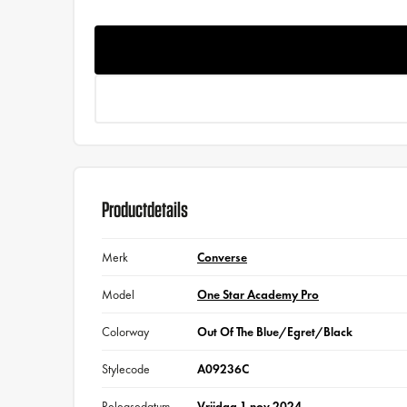
Productdetails
Merk
Converse
Model
One Star Academy Pro
Colorway
Out Of The Blue/Egret/Black
Stylecode
A09236C
Releasedatum
Vrijdag 1 nov 2024