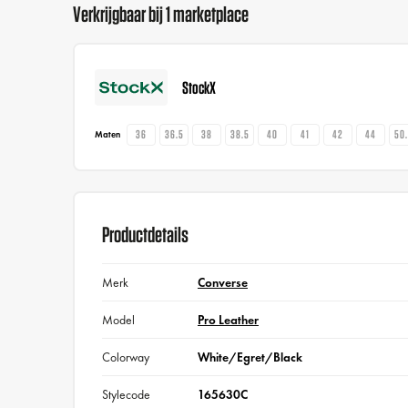
Verkrijgbaar bij 1 marketplace
StockX
36
36.5
38
38.5
40
41
42
44
50
Maten
Productdetails
Merk
Converse
Model
Pro Leather
Colorway
White/Egret/Black
Stylecode
165630C