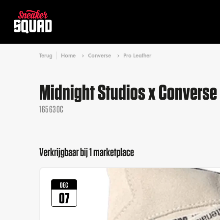
Terug
Home
Converse
Pro Leather
Midnight Studios x Converse 
165630C
Verkrijgbaar bij 1 marketplace
DEC
07