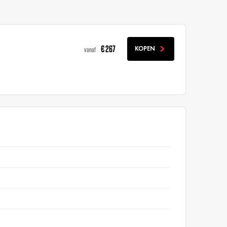
€ 267
KOPEN
vanaf