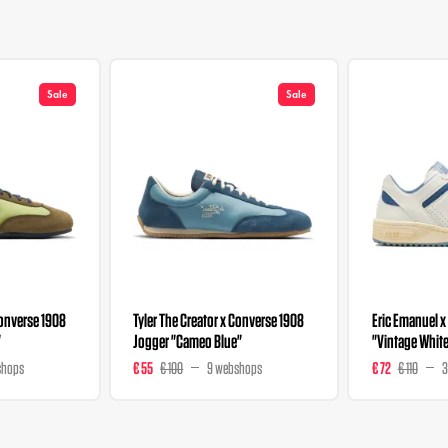
Sale
Sale
Converse 1908
Tyler The Creator x Converse 1908
Eric Emanuel 
"
Jogger "Cameo Blue"
"Vintage Whit
shops
€ 55
€ 100
9 webshops
€ 72
€ 110
3