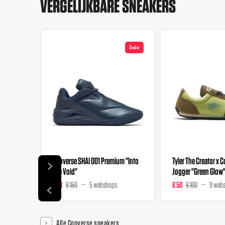
VERGELIJKBARE SNEAKERS
Sale
Converse SHAI 001 Premium "Into
Tyler The Creator x 
The Void"
Jogger "Green Glow
€ 98
€ 150
5 webshops
€ 50
€ 100
9 web
Alle Converse sneakers