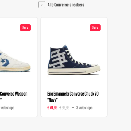
Alle Converse sneakers
Sale
Sale
x Converse Weapon
Eric Emanuel x Converse Chuck 70
Converse
e"
"Navy"
 webshops
€ 79,99
€ 99,99
3 webshops
€ 147