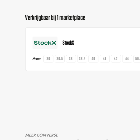
Verkrijgbaar bij 1 marketplace
StockX
36
36.5
38
38.5
40
41
42
44
50
Maten
MEER CONVERSE