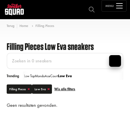
MENU
Terug
Home
Filling Pieces
Filling Pieces Low Eva sneakers
Trending
Low Top
Mondo
Ace
Court
Low Eva
Wis alle filters
Filling Pieces
Low Eva
Geen resultaten gevonden.