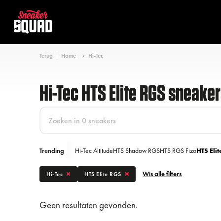
Terug
Home
Hi-Tec
Hi-Tec HTS Elite RGS sneake
Trending
Hi-Tec Altitude
HTS Shadow RGS
HTS RGS Fizo
HTS Eli
Wis alle filters
Hi-Tec
HTS Elite RGS
Geen resultaten gevonden.