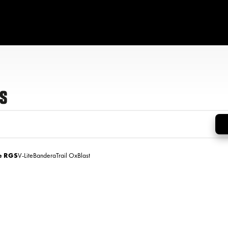
rs
te RGS
V-Lite
Bandera
Trail Ox
Blast