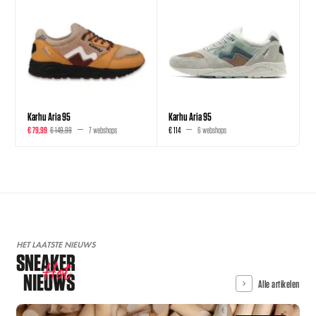
Karhu Aria 95
Karhu Aria 95
€ 79,99
€ 149,99
7 webshops
€ 114
6 webshops
HET LAATSTE NIEUWS
SNEAKER
Hot
NIEUWS
Alle artikelen