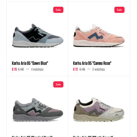
Sale
Sale
Karhu Aria 95 "Dawn Blue"
Karhu Aria 95 "Cameo Rose"
€ 70
€ 140
4 webshops
€ 72
€ 145
3 webshops
Sale