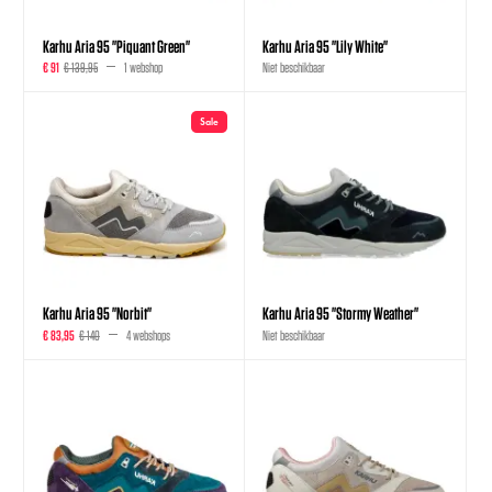
Karhu Aria 95 "Piquant Green"
Karhu Aria 95 "Lily White"
€ 91
€ 139,95
1 webshop
Niet beschikbaar
Sale
Karhu Aria 95 "Norbit"
Karhu Aria 95 "Stormy Weather"
€ 83,95
€ 140
4 webshops
Niet beschikbaar