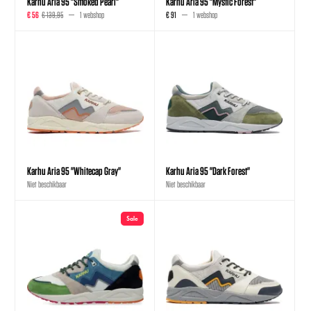
Karhu Aria 95 "Smoked Pearl"
Karhu Aria 95 "Mystic Forest"
€ 56
€ 139,95
1 webshop
€ 91
1 webshop
Karhu Aria 95 "Whitecap Gray"
Karhu Aria 95 "Dark Forest"
Niet beschikbaar
Niet beschikbaar
Sale