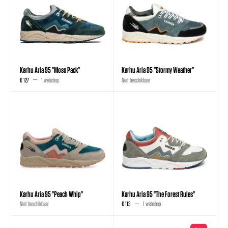
Karhu Aria 95 "Moss Pack"
Karhu Aria 95 "Stormy Weather"
€ 127
1 webshop
Niet beschikbaar
Karhu Aria 95 "Peach Whip"
Karhu Aria 95 "The Forest Rules"
Niet beschikbaar
€ 113
1 webshop