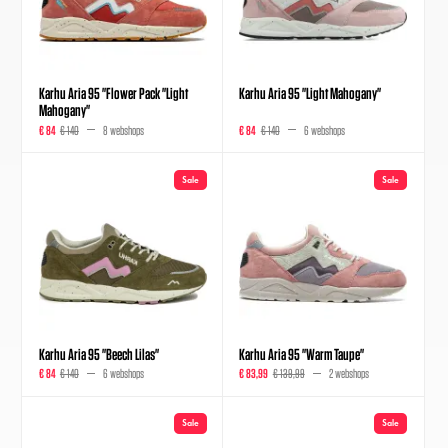
Karhu Aria 95 "Flower Pack "Light
Karhu Aria 95 "Light Mahogany"
Mahogany"
€ 84
€ 140
8 webshops
€ 84
€ 140
6 webshops
Sale
Sale
Karhu Aria 95 "Beech Lilas"
Karhu Aria 95 "Warm Taupe"
€ 84
€ 140
6 webshops
€ 83,99
€ 139,99
2 webshops
Sale
Sale