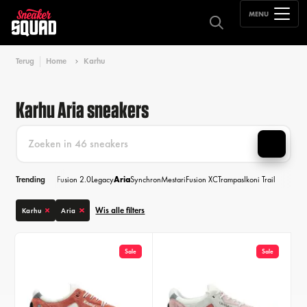
MENU
Terug
Home
Karhu
Karhu Aria sneakers
Trending
Fusion 2.0
Legacy
Aria
Synchron
Mestari
Fusion XC
Trampas
Ikoni Trail
Wis alle filters
Karhu
Aria
Sale
Sale