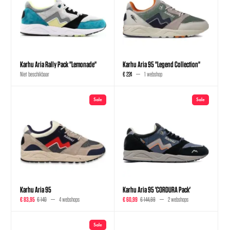
Karhu Aria Rally Pack "Lemonade"
Karhu Aria 95 "Legend Collection"
Niet beschikbaar
€ 224
1 webshop
Sale
Sale
Karhu Aria 95
Karhu Aria 95 'CORDURA Pack'
€ 83,95
€ 140
4 webshops
€ 60,99
€ 144,99
2 webshops
Sale