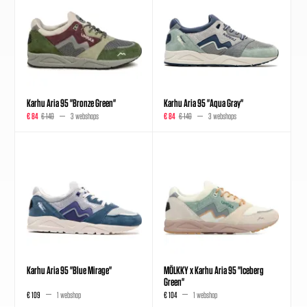
Karhu Aria 95 "Bronze Green"
Karhu Aria 95 "Aqua Gray"
€ 84
€ 140
3 webshops
€ 84
€ 140
3 webshops
Karhu Aria 95 "Blue Mirage"
MÖLKKY x Karhu Aria 95 "Iceberg
Green"
€ 109
1 webshop
€ 104
1 webshop