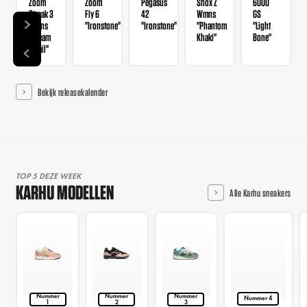
Zoom
Zoom
Pegasus
Shox Z
6000
Streak 3
Fly 6
42
Wmns
GS
Wmns
"Ironstone"
"Ironstone"
"Phantom
"Light
"Cream
Khaki"
Bone"
II Sail"
Bekijk releasekalender
TOP 5 DEZE WEEK
KARHU MODELLEN
Alle Karhu sneakers
Nummer
Nummer
Nummer
Nummer 4
1
2
3