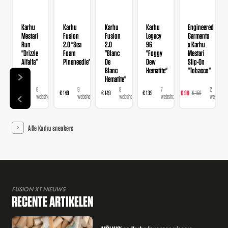
Karhu
Karhu
Karhu
Karhu
Engineered
Mestari
Fusion
Fusion
Legacy
Garments
Run
2.0 "Sea
2.0
96
x Karhu
"Drizzle
Foam
"Blanc
"Foggy
Mestari
Alfalfa"
Pineneedle"
De
Dew
Slip-On
Blanc
Hematite"
"Tobacco"
Hematite"
6
9
8
7
2
€ 168
€ 149
€ 149
€ 139
€ 98
€ 150
€ 
webshops
webshops
webshops
webshops
webshops
Alle Karhu sneakers
FUSION XT NIEUWS
RECENTE ARTIKELEN