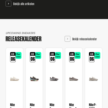
Bekijk alle artikelen
UPCOMING SNEAKERS
RELEASEKALENDER
Bekijk releasekalender
AUG
AUG
AUG
AUG
AUG
Out
Out
Out
Out
Out
now
now
now
now
now
06
06
06
06
06
Nike
Nike
Nike
Nike
Nike P-