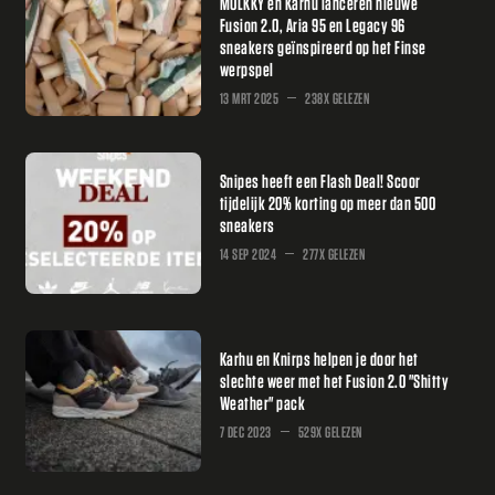
MÖLKKY en Karhu lanceren nieuwe
Fusion 2.0, Aria 95 en Legacy 96
sneakers geïnspireerd op het Finse
werpspel
13 MRT 2025
238X GELEZEN
Snipes heeft een Flash Deal! Scoor
tijdelijk 20% korting op meer dan 500
sneakers
14 SEP 2024
277X GELEZEN
Karhu en Knirps helpen je door het
slechte weer met het Fusion 2.0 "Shitty
Weather" pack
7 DEC 2023
529X GELEZEN