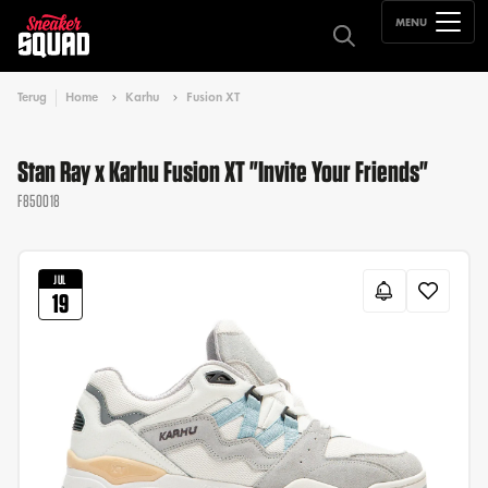
MENU
Terug
Home
Karhu
Fusion XT
Stan Ray x Karhu Fusion XT "Invite Your Friends"
F850018
JUL
19