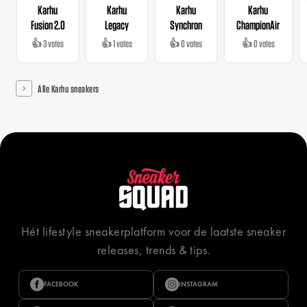
Karhu
Karhu
Karhu
Karhu
Fusion 2.0
Legacy
Synchron
ChampionAir
👍 3 votes
👍 1 votes
👍 0 votes
👍 0 votes
Alle Karhu sneakers
Hét lifestyle sneakerplatform voor de laatste sneaker
releases, trends & tips.
FACEBOOK
INSTAGRAM