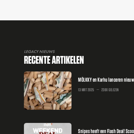
LEGACY NIEUWS
RECENTE ARTIKELEN
MÖLKKY en Karhu lanceren nieuwe 
13 MRT 2025
238X GELEZEN
Snipes heeft een Flash Deal! Sco