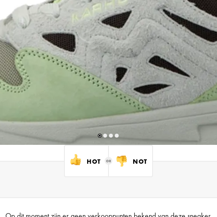
HOT
NOT
Op dit moment zijn er geen verkooppunten bekend van deze sneaker.