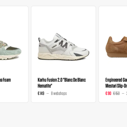
ea Foam
Karhu Fusion 2.0 "Blanc De Blanc
Engineered Ga
Hematite"
Mestari Slip-O
€ 149
8 webshops
€ 90
€ 150