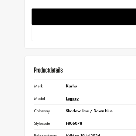
Productdetails
Merk
Karhu
Model
Legacy
Colorway
Shadow lime / Dawn blue
Stylecode
F806078
Releasedatum
Vrijdag 19 jul 2024