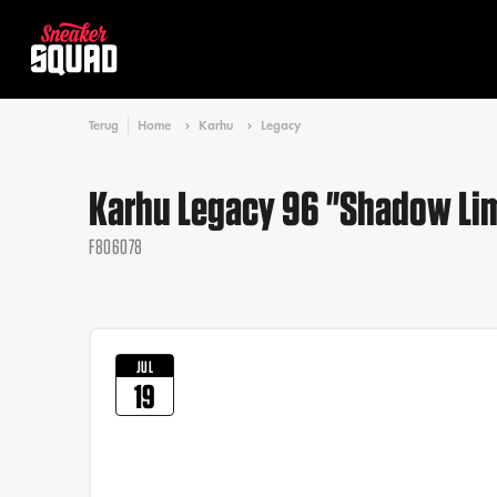
Terug
Home
Karhu
Legacy
Karhu Legacy 96 "Shadow Li
F806078
JUL
19