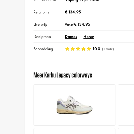
Retailprijs
€ 134,95
Live prijs
€ 134,95
Vanaf
Doelgroep
Dames
Heren
Beoordeling
10.0
(1 vote)
Meer Karhu Legacy colorways