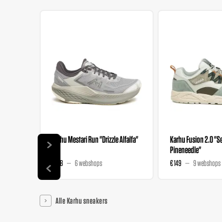
Karhu Mestari Run "Drizzle Alfalfa"
Karhu Fusion 2.0 "S
Pineneedle"
€ 168
6 webshops
€ 149
9 webshops
Alle Karhu sneakers