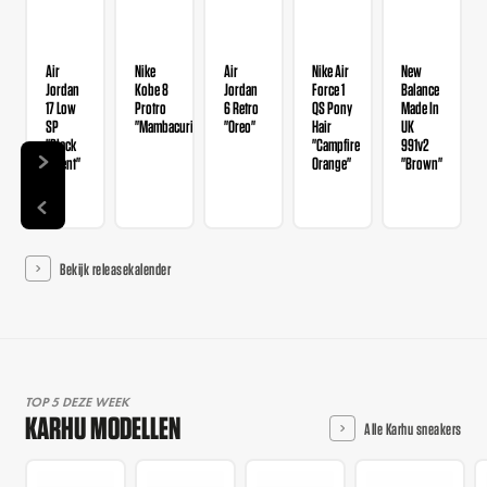
Air
Nike
Air
Nike Air
New
Jordan
Kobe 8
Jordan
Force 1
Balance
17 Low
Protro
6 Retro
QS Pony
Made In
SP
"Mambacurial"
"Oreo"
Hair
UK
"Black
"Campfire
991v2
Patent"
Orange"
"Brown"
Bekijk releasekalender
TOP 5 DEZE WEEK
KARHU MODELLEN
Alle Karhu sneakers