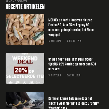
LEGACY NIEUWS
RECENTE ARTIKELEN
MÖLKKY en Karhu lanceren nieuwe
Fusion 2.0, Aria 95 en Legacy 96
sneakers geïnspireerd op het Finse
werpspel
13 MRT 2025
238X GELEZEN
Snipes heeft een Flash Deal! Scoor
tijdelijk 20% korting op meer dan 500
sneakers
14 SEP 2024
277X GELEZEN
Karhu en Knirps helpen je door het
slechte weer met het Fusion 2.0 "Shitty
Weather" pack