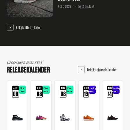
7 DEC 2023
531X GELEZEN
Bekijk alle artikelen
UPCOMING SNEAKERS
RELEASEKALENDER
Bekijk releasekalender
AUG
AUG
AUG
AUG
AUG
Out
Out
Out
Coming
Coming
now
now
now
soon
soon
08
08
08
13
14