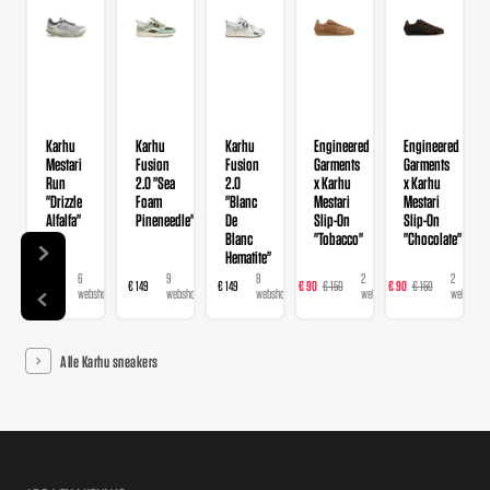
Karhu
Karhu
Karhu
Engineered
Engineered
Mestari
Fusion
Fusion
Garments
Garments
Run
2.0 "Sea
2.0
x Karhu
x Karhu
"Drizzle
Foam
"Blanc
Mestari
Mestari
Alfalfa"
Pineneedle"
De
Slip-On
Slip-On
Blanc
"Tobacco"
"Chocolate"
Hematite"
6
9
8
2
2
€ 168
€ 149
€ 149
€ 90
€ 150
€ 90
€ 150
€ 
webshops
webshops
webshops
webshops
webshops
Alle Karhu sneakers