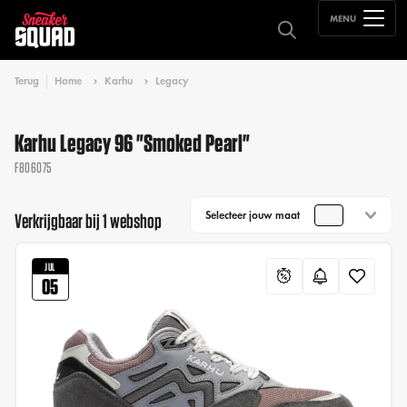
MENU
Terug
Home
Karhu
Legacy
Karhu Legacy 96 "Smoked Pearl"
F806075
Selecteer jouw maat
Verkrijgbaar bij 1 webshop
JUL
05