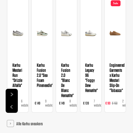
Sale
Karhu
Karhu
Karhu
Karhu
Engineered
Mestari
Fusion
Fusion
Legacy
Garments
Run
2.0 "Sea
2.0
96
x Karhu
"Drizzle
Foam
"Blanc
"Foggy
Mestari
Alfalfa"
Pineneedle"
De
Dew
Slip-On
Blanc
Hematite"
"Tobacco"
Hematite"
6
9
8
7
2
€ 168
€ 149
€ 149
€ 139
€ 90
€ 150
€ 
webshops
webshops
webshops
webshops
webshops
Alle Karhu sneakers