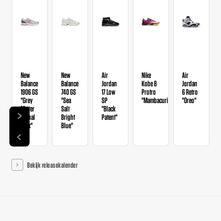
New
New
Air
Nike
Air
Balance
Balance
Jordan
Kobe 8
Jordan
1906 GS
740 GS
17 Low
Protro
6 Retro
"Grey
"Sea
SP
"Mambacurial"
"Oreo"
Matter
Salt
"Black
Signal
Bright
Patent"
Pink"
Blue"
Bekijk releasekalender