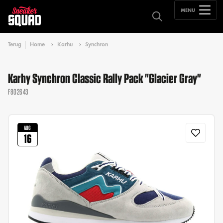
MENU
Terug
Home
Karhu
Synchron
Karhy Synchron Classic Rally Pack "Glacier Gray"
F802643
AUG
16