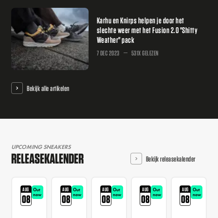
Karhu en Knirps helpen je door het
slechte weer met het Fusion 2.0 "Shitty
Weather" pack
7 DEC 2023
531X GELEZEN
Bekijk alle artikelen
UPCOMING SNEAKERS
RELEASEKALENDER
Bekijk releasekalender
AUG
AUG
AUG
AUG
AUG
Out
Out
Out
Out
Out
now
now
now
now
now
08
08
08
08
08