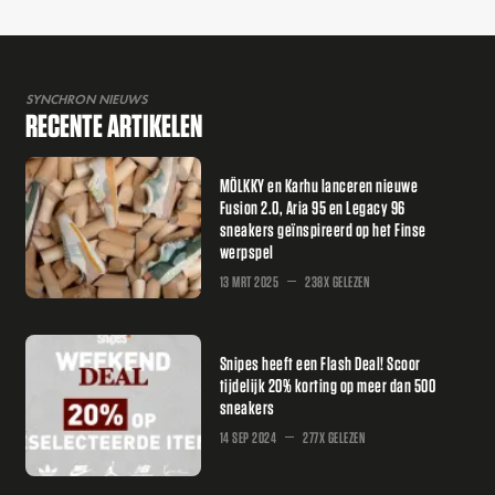
SYNCHRON NIEUWS
RECENTE ARTIKELEN
MÖLKKY en Karhu lanceren nieuwe
Fusion 2.0, Aria 95 en Legacy 96
sneakers geïnspireerd op het Finse
werpspel
13 MRT 2025
238X GELEZEN
Snipes heeft een Flash Deal! Scoor
tijdelijk 20% korting op meer dan 500
sneakers
14 SEP 2024
277X GELEZEN