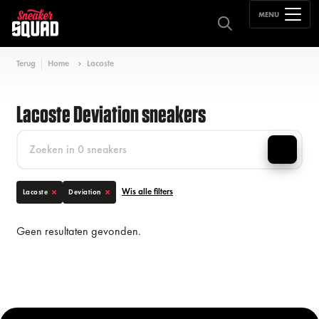
MENU
Terug
Home
Lacoste
Lacoste Deviation sneakers
Wis alle filters
Lacoste
Deviation
Geen resultaten gevonden.