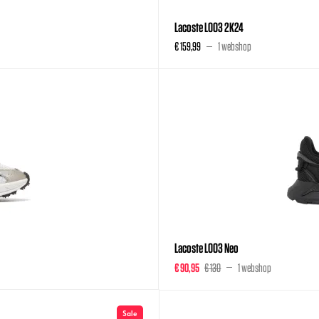
Lacoste L003 2K24
€ 159,99
1 webshop
Lacoste L003 Neo
€ 90,95
€ 130
1 webshop
Sale