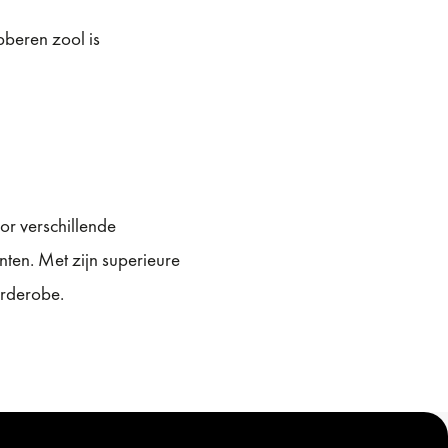
bberen zool is
or verschillende
ten. Met zijn superieure
arderobe.