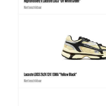
Highsnobiety x Lacoste L003 "Off White Green"
Niet beschikbaar
Lacoste L003 2k24 124 1 SMA "Yellow Black"
Niet beschikbaar