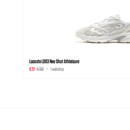
Lacoste L003 Neo Shot Athleisure
€ 72
€ 130
1 webshop