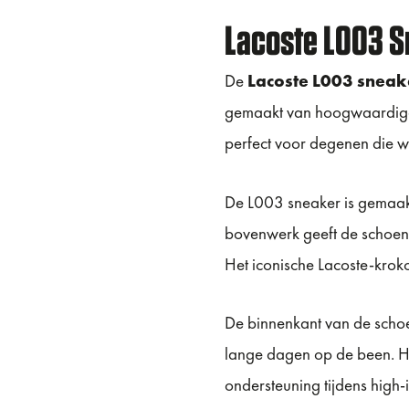
Lacoste L003 S
De
Lacoste L003 sneak
gemaakt van hoogwaardige m
perfect voor degenen die wa
De L003 sneaker is gemaakt
bovenwerk geeft de schoen e
Het iconische Lacoste-kroko
De binnenkant van de schoen
lange dagen op de been. He
ondersteuning tijdens high-i