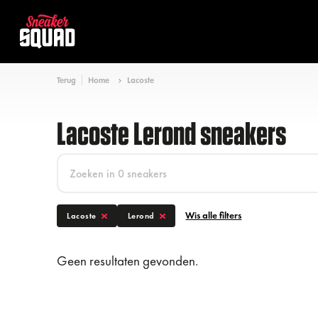
Terug
Home
Lacoste
Lacoste Lerond sneakers
Wis alle filters
Lacoste
Lerond
Geen resultaten gevonden.