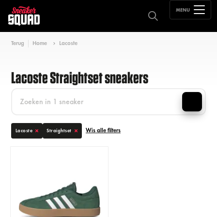
MENU
Terug
Home
Lacoste
Lacoste Straightset sneakers
Wis alle filters
Lacoste
Straightset