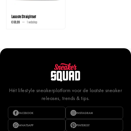
Lacoste Straightset
€ 69,99
1 webshop
Hét lifestyle sneakerplatform voor de laatste sneaker
releases, trends & tips.
FACEBOOK
INSTAGRAM
WHATSAPP
PINTEREST