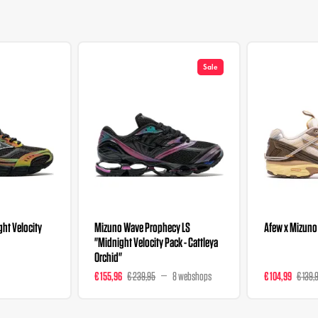
Sale
ht Velocity
Mizuno Wave Prophecy LS
Afew x Mizuno
"Midnight Velocity Pack - Cattleya
Orchid"
€ 155,96
€ 239,95
8 webshops
€ 104,99
€ 139,