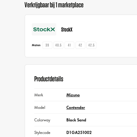
Verkrijgbaar bij 1 marketplace
StockX
39
40.5
41
42
42.5
Maten
Productdetails
Merk
Mizuno
Model
Contender
Colorway
Black Sand
Stylecode
D1GA251002