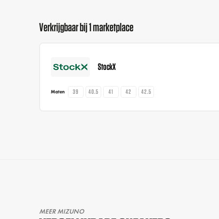
Verkrijgbaar bij 1 marketplace
StockX
39
40.5
41
42
42.5
Maten
MEER MIZUNO