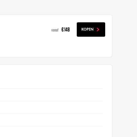
€ 148
KOPEN
vanaf