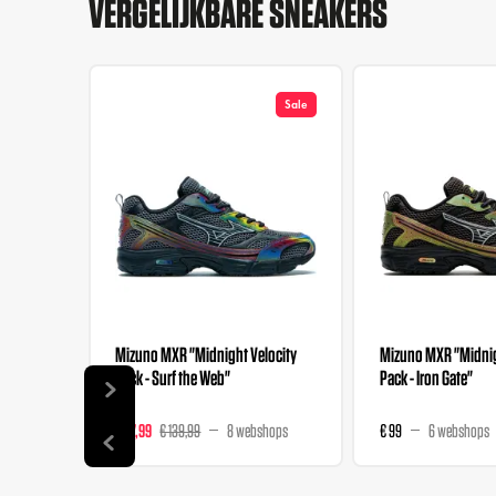
VERGELIJKBARE SNEAKERS
Sale
Mizuno MXR "Midnight Velocity
Mizuno MXR "Midnig
Pack - Surf the Web"
Pack - Iron Gate"
€ 97,99
€ 139,99
8 webshops
€ 99
6 webshops