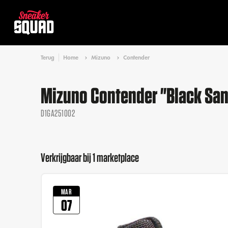
Terug
Home
Mizuno
Contender
Mizuno Contender "Black Sa
D1GA251002
Verkrijgbaar bij 1 marketplace
MAR
07