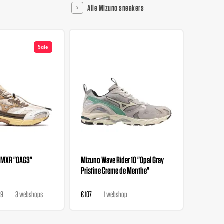
Alle Mizuno sneakers
Sale
 MXR "OAG3"
Mizuno Wave Rider 10 "Opal Gray
END. x Mi
Pristine Creme de Menthe"
Beauty"
99
3 webshops
€ 107
1 webshop
€ 186