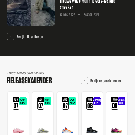
nieuwe Wave Mujin TL Gore-Tex Mid
sneaker
14 DEC 2023
156X GELEZEN
Bekijk alle artikelen
UPCOMING SNEAKERS
RELEASEKALENDER
Bekijk releasekalender
AUG
AUG
AUG
AUG
AUG
Out
Out
Out
Coming
Coming
now
now
now
soon
soon
07
07
07
08
08