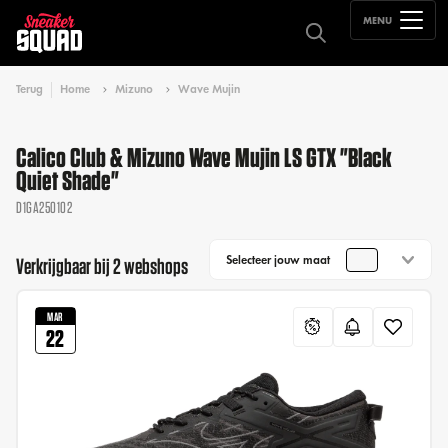
MENU
Terug
Home
Mizuno
Wave Mujin
Calico Club & Mizuno Wave Mujin LS GTX "Black
Quiet Shade"
D1GA250102
Selecteer jouw maat
Verkrijgbaar bij 2 webshops
MAR
22