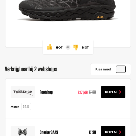
HOT
NOT
Verkrijgbaar bij 2 webshops
Kies maat
Footshop
€ 171,49
€ 190
KOPEN
40.5
Maten
SneakerBAAS
€ 190
KOPEN