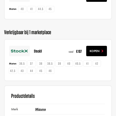
40
41
44.5
45
Maten
Verkrijgbaar bij 1 marketplace
StockX
€ 107
KOPEN
vanaf
36.5
37
38
38.5
39
40
40.5
41
42
Maten
42.5
43
44
45
46
Productdetails
Merk
Mizuno