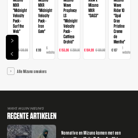
MXR
MXR
Wave
Mizuno
Wave
"Midnight
"Midnight
Prophecy
MXR
Rider 10
Velocity
Velocity
LS
"OAG3"
"Opal
Pack -
Pack -
"Midnight
Gray
Surf the
Iron
Velocity
Pristine
Web"
Gate"
Pack -
Creme
Cattleya
de
Orchid"
Menthe"
8
6
8
3
1
€ 97,99
€ 139,99
€ 99
€ 155,96
€ 239,95
€ 104,99
€ 139,99
€ 107
webshops
webshops
webshops
webshops
webshop
Alle Mizuno sneakers
WAVE MUJIN NIEUWS
RECENTE ARTIKELEN
Nonnative en Mizuno komen met een