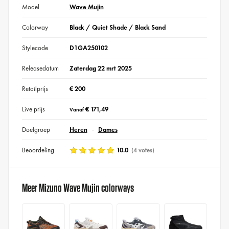
Model
Wave Mujin
Colorway
Black / Quiet Shade / Black Sand
Stylecode
D1GA250102
Releasedatum
Zaterdag 22 mrt 2025
Retailprijs
€ 200
Live prijs
€ 171,49
Vanaf
Doelgroep
Heren
Dames
Beoordeling
10.0
(4 votes)
Meer Mizuno Wave Mujin colorways