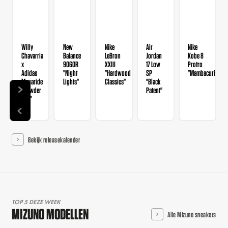
Willy
New
Nike
Air
Nike
Chavarria
Balance
LeBron
Jordan
Kobe 8
x
9060R
XXIII
17 Low
Protro
Adidas
"Night
"Hardwood
SP
"Mambacurial"
Megaride
Lights"
Classics"
"Black
"Powder
Patent"
Red"
Bekijk releasekalender
TOP 5 DEZE WEEK
MIZUNO MODELLEN
Alle Mizuno sneakers