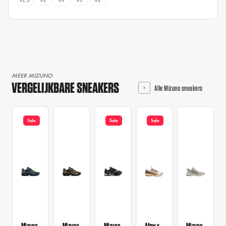
MEER MIZUNO
VERGELIJKBARE SNEAKERS
Alle Mizuno sneakers
Sale
Sale
Sale
Mizuno
Mizuno
Mizuno
Afew x
Mizuno