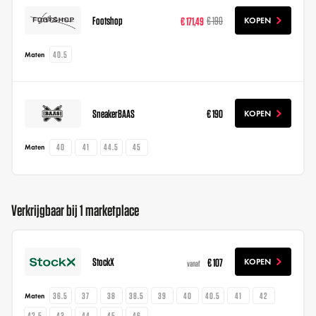
Footshop
€ 171,49
€ 190
KOPEN
40.5
Maten
SneakerBAAS
€ 190
KOPEN
40
41
44.5
45
Maten
Verkrijgbaar bij 1 marketplace
StockX
€ 107
KOPEN
vanaf
36.5
37
38
38.5
39
40
40.5
41
42
Maten
42.5
43
44
45
46