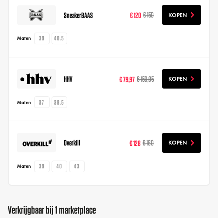
SneakerBAAS
€ 120
€ 150
KOPEN
39
40.5
Maten
HHV
€ 79,97
€ 159,95
KOPEN
37
38.5
Maten
Overkill
€ 128
€ 160
KOPEN
39
40
43
Maten
Verkrijgbaar bij 1 marketplace