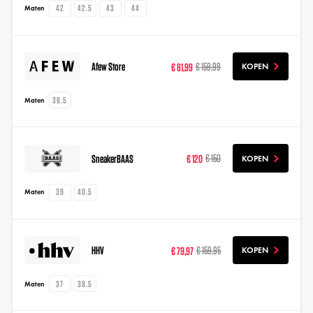
42
42.5
43
44
Maten
Afew Store
€ 81,99
€ 159,99
KOPEN
38.5
Maten
SneakerBAAS
€ 120
€ 150
KOPEN
39
40.5
Maten
HHV
€ 79,97
€ 159,95
KOPEN
37
38.5
Maten