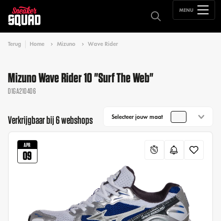
MENU
Terug
Home
Mizuno
Wave Rider
Mizuno Wave Rider 10 "Surf The Web"
D1GA210406
Selecteer jouw maat
Verkrijgbaar bij 6 webshops
APR
09