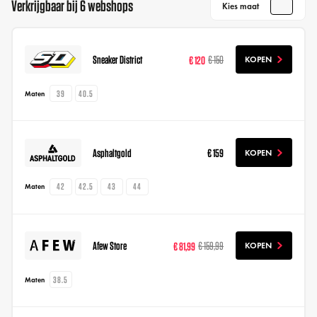
Verkrijgbaar bij 6 webshops
Kies maat
Sneaker District
€ 120
€ 150
KOPEN
39
40.5
Maten
Asphaltgold
€ 159
KOPEN
42
42.5
43
44
Maten
Afew Store
€ 81,99
€ 159,99
KOPEN
38.5
Maten