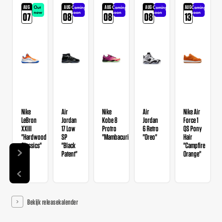
AUG
AUG
AUG
AUG
AUG
t
Out
Coming
Coming
Coming
Coming
w
now
soon
soon
soon
soon
07
08
08
08
13
Nike
Air
Nike
Air
Nike Air
LeBron
Jordan
Kobe 8
Jordan
Force 1
XXIII
17 Low
Protro
6 Retro
QS Pony
"Hardwood
SP
"Mambacurial"
"Oreo"
Hair
Classics"
"Black
"Campfire
Patent"
Orange"
Bekijk releasekalender