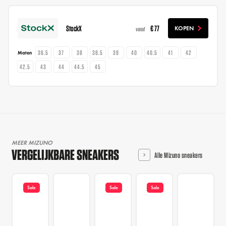
StockX
€ 77
KOPEN
vanaf
36.5
37
38
38.5
39
40
40.5
41
42
Maten
42.5
43
44
44.5
45
MEER MIZUNO
VERGELIJKBARE SNEAKERS
Alle Mizuno sneakers
Sale
Sale
Sale