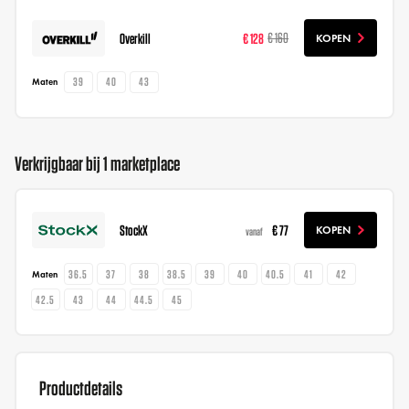
Overkill
€ 128
€ 160
KOPEN
39
40
43
Maten
Verkrijgbaar bij 1 marketplace
StockX
€ 77
KOPEN
vanaf
36.5
37
38
38.5
39
40
40.5
41
42
Maten
42.5
43
44
44.5
45
Productdetails