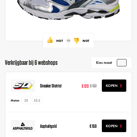
HOT
NOT
Verkrijgbaar bij 6 webshops
Kies maat
Sneaker District
€ 120
€ 150
KOPEN
39
40.5
Maten
Asphaltgold
€ 159
KOPEN