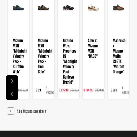
Mizuno
Mizuno
Mizuno
Afew x
Maharishi
MXR
MXR
Wave
Mizuno
x
"Midnight
"Midnight
Prophecy
MXR
Mizuno
Velocity
Velocity
LS
"OAG3"
Mujin
Pack -
Pack -
"Midnight
LS GTX
Surf the
Iron
Velocity
"Vibrant
Web"
Gate"
Pack -
Orange"
Cattleya
Orchid"
8
6
8
3
1
€ 97,99
€ 139,99
€ 99
€ 155,96
€ 239,95
€ 104,99
€ 139,99
€ 209
webshops
webshops
webshops
webshops
webshop
Alle Mizuno sneakers