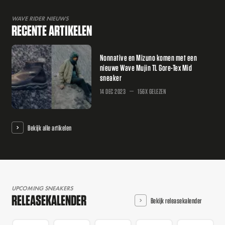
WAVE RIDER NIEUWS
RECENTE ARTIKELEN
Nonnative en Mizuno komen met een
nieuwe Wave Mujin TL Gore-Tex Mid
sneaker
14 DEC 2023
156X GELEZEN
Bekijk alle artikelen
UPCOMING SNEAKERS
RELEASEKALENDER
Bekijk releasekalender