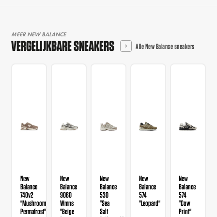
MEER NEW BALANCE
VERGELIJKBARE SNEAKERS
Alle New Balance sneakers
New
New
New
New
New
Balance
Balance
Balance
Balance
Balance
740v2
9060
530
574
574
"Mushroom
Wmns
"Sea
"Leopard"
"Cow
Permafrost"
"Beige
Salt
Print"