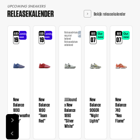
UPCOMING SNEAKERS
RELEASEKALENDER
Bekijk releasekalender
Releasedatum
AUG
AUG
AUG
AUG
Coming
Coming
Out
Out
Aangekondigd
nog niet
soon
soon
now
now
19
19
07
07
bekend
Releasedatum
onbekend
New
New
JJJJound
New
New
Balance
Balance
x New
Balance
Balance
1890
1890
Balance
9060R
740
"Fairweather
"Team
1890
"Night
"Neo
Blue"
Red"
"Silver
Lights"
Flame"
White"