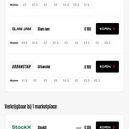
42
42.5
43
44
45.5
46.5
47.5
Maten
Slam Jam
€ 190
KOPEN
40.5
41.5
42
42.5
43
44
44.5
45
46.5
Maten
Urbanstar
€ 190
KOPEN
41.5
42
43
44
44.5
45
45.5
46.5
Maten
Verkrijgbaar bij 1 marketplace
StockX
€ 136
KOPEN
vanaf