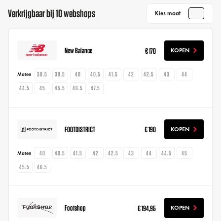
Verkrijgbaar bij 10 webshops
Kies maat
New Balance
€ 170
KOPEN
38.5
39.5
40
40.5
41.5
42
42.5
43
44
Maten
44.5
45
45.5
46.5
47.5
FOOTDISTRICT
€ 190
KOPEN
40
40.5
41.5
42
42.5
43
44
44.5
45
Maten
45.5
46.5
Footshop
€ 194,95
KOPEN