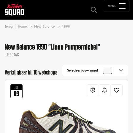
MENU
Terug
Home
New Balance
1890
New Balance 1890 "Linen Pumpernickel"
U18904AS
Selecteer jouw maat
Verkrijgbaar bij 10 webshops
JUL
09