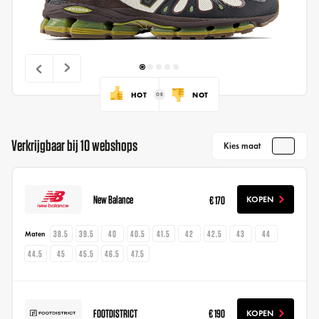
HOT
NOT
Verkrijgbaar bij 10 webshops
Kies maat
New Balance
€ 170
KOPEN
38.5
39.5
40
40.5
41.5
42
42.5
43
44
Maten
44.5
45
45.5
46.5
47.5
FOOTDISTRICT
€ 190
KOPEN