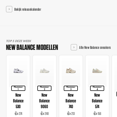
Bekijk releasekalender
TOP 5 DEZE WEEK
NEW BALANCE MODELLEN
Alle New Balance sneakers
Nummer
Nummer
Nummer
Nummer
1
2
3
4
New
New
New
New
Balance
Balance
Balance
Balance
530
9060
740
574
👍 274
👍 248
👍 213
👍 156