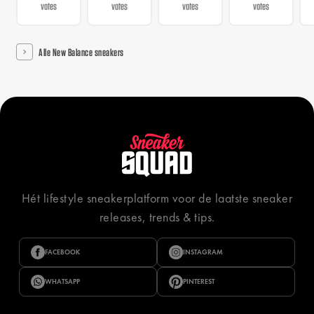
votes
votes
votes
votes
Alle New Balance sneakers
Hét lifestyle sneakerplatform voor de laatste sneaker
releases, trends & tips.
FACEBOOK
INSTAGRAM
WHATSAPP
PINTEREST