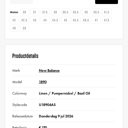
36
37
37.5
38
38.5
39.5
40
40.5
41.5
Maten
42
42.5
43
44
44.5
45
45.5
46.5
47
47.5
49
50
Productdetails
Merk
New Balance
Model
1890
Colorway
Linen / Pumpernickel / Basil Oil
Stylecode
U18904AS
Releasedatum
Donderdag 9 jul 2026
Retailprijs
€ 170