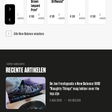
Brown
Driftwood"
Leopard
Print"
1
4
4
2
2
€ 120
€ 190
€ 120
€ 130
€ 130
webshop
webshops
webshops
webshops
webshops
Alle New Balance sneakers
1890 NIEUWS
RECENTE ARTIKELEN
De Joe Freshgoods x New Balance 1890
"Naughty Things" mag lekker over the
top zijn
5 AUG 2026
41X GELEZEN