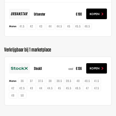
Urbanstar
€ 190
KOPEN
41.5
42
43
44
44.5
45
45.5
46.5
Maten
Verkrijgbaar bij 1 marketplace
StockX
€ 136
KOPEN
vanaf
36
37
37.5
38
38.5
39.5
40
40.5
41.5
Maten
42
42.5
43
44
44.5
45
45.5
46.5
47
47.5
49
50