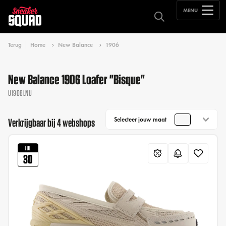
MENU
Terug
Home
New Balance
1906
New Balance 1906 Loafer "Bisque"
U1906LNU
Selecteer jouw maat
Verkrijgbaar bij 4 webshops
JUL
30