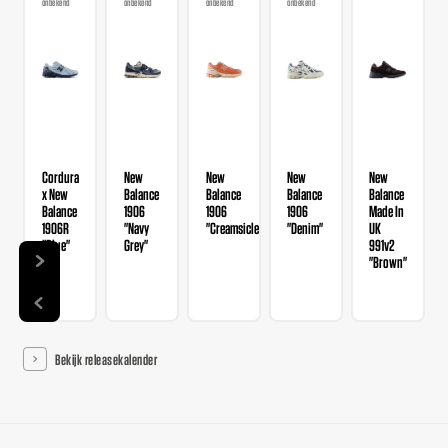
onbekend
onbekend
onbekend
onbekend
Cordura
New
New
New
New
x New
Balance
Balance
Balance
Balance
Balance
1906
1906
1906
Made In
1906R
"Navy
"Creamsicle"
"Denim"
UK
"Blue"
Grey"
991v2
"Brown"
Bekijk releasekalender