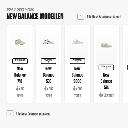
TOP 5 DEZE WEEK
NEW BALANCE MODELLEN
Alle New Balance sneakers
Nummer
Nummer
Nummer
1
2
3
Nummer
New
New
New
4
Balance
Balance
Balance
New
740
530
9060
Balance
574
👍 312
👍 307
👍 290
votes
votes
votes
👍 92 votes
Alle New Balance sneakers