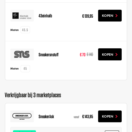
43einhalb
€ 139,95
KOPEN
45.5
Maten
Sneakersnstuff
€ 70
€ 140
KOPEN
45
Maten
Verkrijgbaar bij 3 marketplaces
SneakerAsk
€ 143,95
KOPEN
vanaf