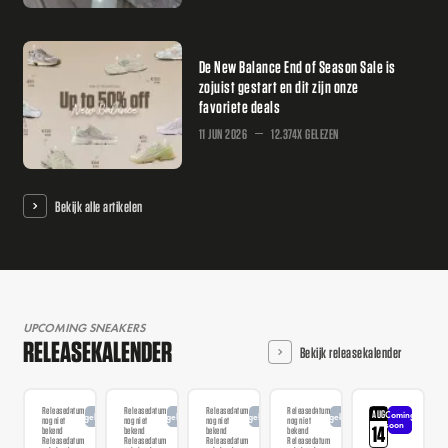
De New Balance End of Season Sale is
zojuist gestart en dit zijn onze
favoriete deals
11 JUN 2026
12.374X GELEZEN
Bekijk alle artikelen
UPCOMING SNEAKERS
RELEASEKALENDER
Bekijk releasekalender
Releasedatum
Releasedatum
Releasedatum
Releasedatum
AUG
Coming
Aangekondigd
Aangekondigd
Aangekondigd
Aangekondigd
nog niet
nog niet
nog niet
nog niet
soon
14
bekend
bekend
bekend
bekend
Releasedatum
Releasedatum
Releasedatum
Releasedatum