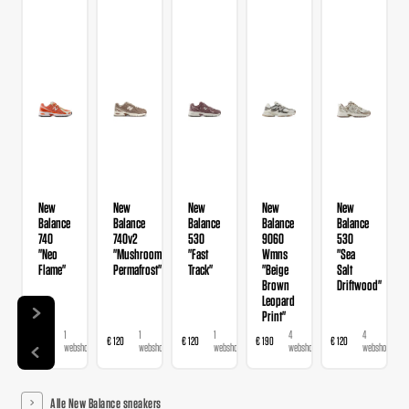
New
New
New
New
New
Balance
Balance
Balance
Balance
Balance
740
740v2
530
9060
530
"Neo
"Mushroom
"Fast
Wmns
"Sea
Flame"
Permafrost"
Track"
"Beige
Salt
Brown
Driftwood"
Leopard
Print"
1
1
1
4
4
€ 120
€ 120
€ 120
€ 190
€ 120
webshop
webshop
webshop
webshops
webshops
Alle New Balance sneakers