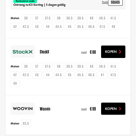
Exclusieve code
SQUAD5
Code
Ontvang nu €5 Korting | 5 dagen geldig
36
37
37.5
38
38.5
39.5
40
40.5
41.5
Maten
42
42.5
43
44
44.5
45
45.5
46.5
47.5
49
StockX
€ 88
KOPEN
vanaf
36
37
37.5
38
38.5
39.5
40
40.5
41.5
Maten
42
42.5
43
44
44.5
45
45.5
46.5
47
47.5
49
Woovin
€ 99
KOPEN
vanaf
45.5
Maten