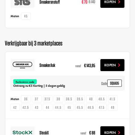
Sneakersnstuff
€ 70
€ 140
KOPEN
45
Maten
Verkrijgbaar bij 3 marketplaces
SneakerAsk
€ 143,95
KOPEN
vanaf
Exclusieve code
SQUAD5
Code
Ontvang nu €5 Korting | 5 dagen geldig
36
37
37.5
38
38.5
39.5
40
40.5
41.5
Maten
42
42.5
43
44
44.5
45
45.5
46.5
47.5
49
StockX
€ 88
KOPEN
vanaf