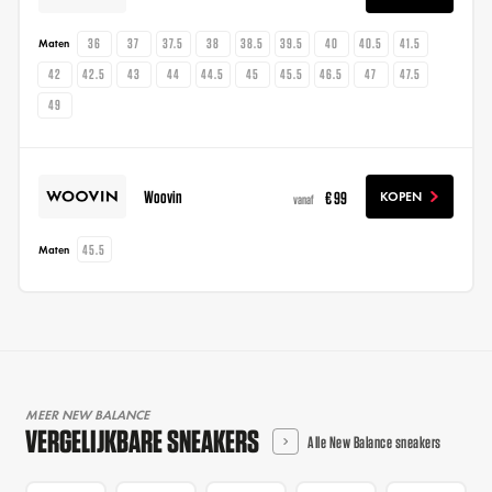
36
37
37.5
38
38.5
39.5
40
40.5
41.5
Maten
42
42.5
43
44
44.5
45
45.5
46.5
47
47.5
49
Woovin
€ 99
KOPEN
vanaf
45.5
Maten
MEER NEW BALANCE
VERGELIJKBARE SNEAKERS
Alle New Balance sneakers