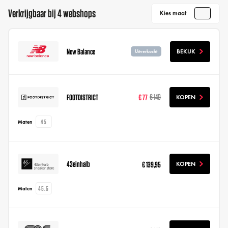
Verkrijgbaar bij 4 webshops
Kies maat
New Balance
BEKIJK
Uitverkocht
FOOTDISTRICT
€ 77
€ 140
KOPEN
45
Maten
43einhalb
€ 139,95
KOPEN
45.5
Maten