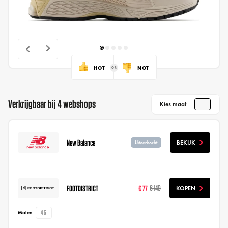
HOT
NOT
Verkrijgbaar bij 4 webshops
Kies maat
New Balance
BEKIJK
Uitverkocht
FOOTDISTRICT
€ 77
€ 140
KOPEN
45
Maten