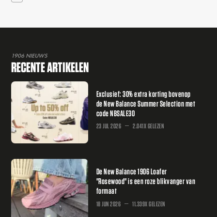
1906 NIEUWS
RECENTE ARTIKELEN
Exclusief: 30% extra korting bovenop
de New Balance Summer Selection met
code NBSALE30
23 JUL 2026
2.041X GELEZEN
De New Balance 1906 Loafer
"Rosewood" is een roze blikvanger van
formaat
18 JUN 2026
11.339X GELEZEN