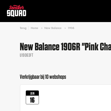
Terug
Home
New Balance
1906
New Balance 1906R "Pink Chal
U19063FT
Verkrijgbaar bij 10 webshops
JUN
16