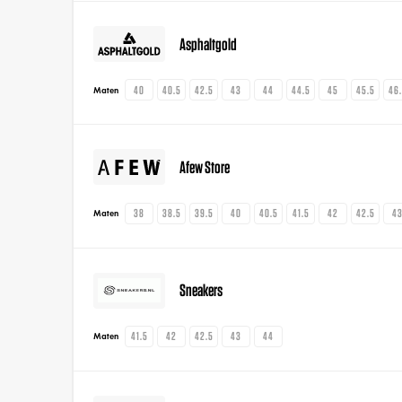
Asphaltgold
40
40.5
42.5
43
44
44.5
45
45.5
46
Maten
Afew Store
38
38.5
39.5
40
40.5
41.5
42
42.5
4
Maten
Sneakers
41.5
42
42.5
43
44
Maten