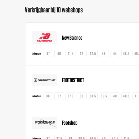
Verkrijgbaar bij 10 webshops
New Balance
37
40
41.5
42
42.5
43
44
45.5
46
Maten
FOOTDISTRICT
36
37
37.5
38
38.5
39.5
40
40.5
41
Maten
Footshop
37
37.5
38
38.5
39.5
40
40.5
41.5
Maten