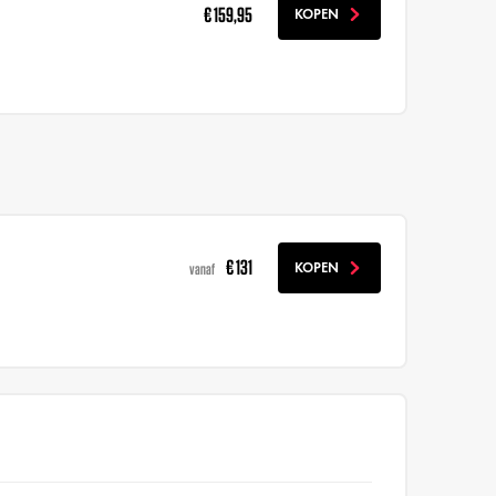
€ 159,95
KOPEN
€ 131
KOPEN
vanaf