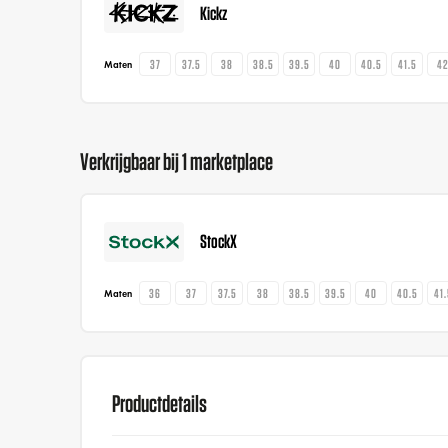
Kickz
37
37.5
38
38.5
39.5
40
40.5
41.5
4
Maten
Verkrijgbaar bij 1 marketplace
StockX
36
37
37.5
38
38.5
39.5
40
40.5
41
Maten
Productdetails