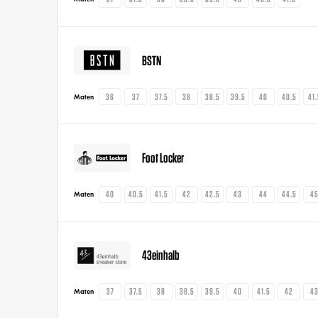
BSTN
36
37
37.5
38
38.5
39.5
40
40.5
41
Maten
Foot Locker
40
40.5
41.5
42
42.5
43
44
44.5
4
Maten
43einhalb
37
37.5
38
38.5
39.5
40
41.5
42
4
Maten