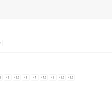
.5
.5
42
42.5
43
44
44.5
45
45.5
46.5