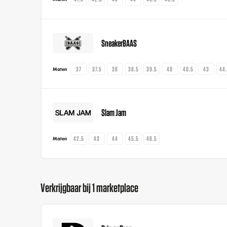
SneakerBAAS
37
37.5
38
38.5
39.5
40
40.5
43
44
Maten
Slam Jam
42.5
43
44
45.5
46.5
Maten
Verkrijgbaar bij 1 marketplace