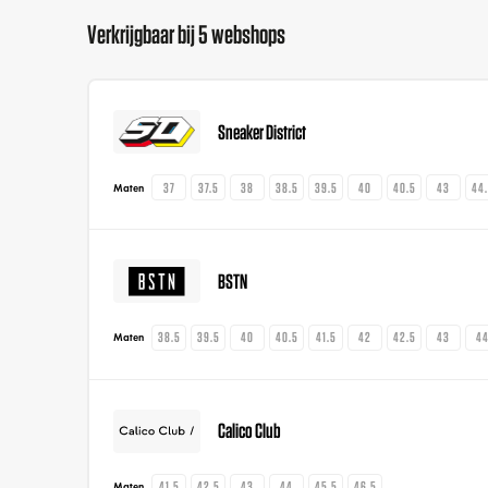
Verkrijgbaar bij 5 webshops
Sneaker District
37
37.5
38
38.5
39.5
40
40.5
43
44
Maten
BSTN
38.5
39.5
40
40.5
41.5
42
42.5
43
4
Maten
Calico Club
41.5
42.5
43
44
45.5
46.5
Maten