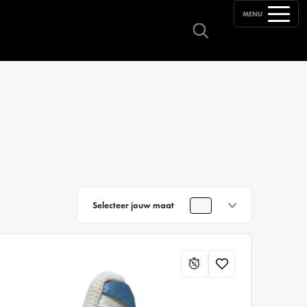
MENU
Selecteer jouw maat