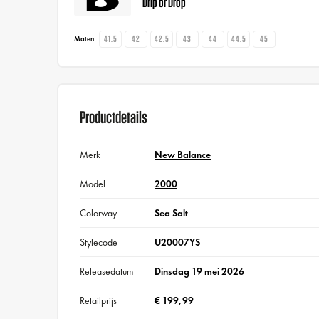
Drip or Drop
41.5
42
42.5
43
44
44.5
45
Maten
Productdetails
Merk
New Balance
Model
2000
Colorway
Sea Salt
Stylecode
U20007YS
Releasedatum
Dinsdag 19 mei 2026
Retailprijs
€ 199,99