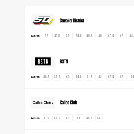
Sneaker District
37
37.5
38
38.5
39.5
40
40.5
43
44
Maten
BSTN
38.5
39.5
40
40.5
41.5
42
42.5
43
4
Maten
Calico Club
41.5
42.5
43
44
45.5
46.5
Maten