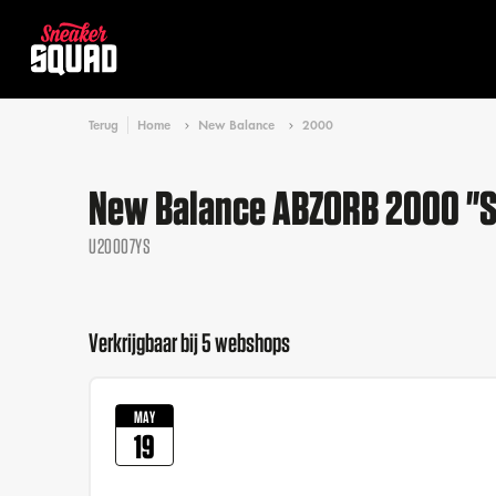
Terug
Home
New Balance
2000
New Balance ABZORB 2000 "S
U20007YS
Verkrijgbaar bij 5 webshops
MAY
19