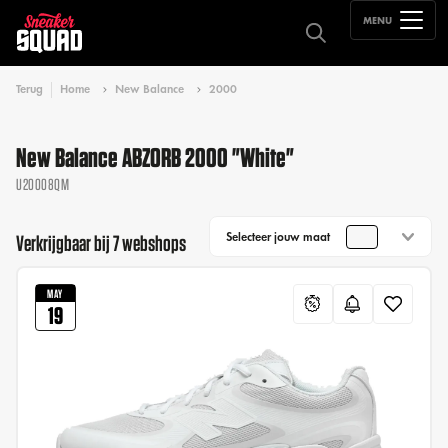
MENU
Terug
Home
New Balance
2000
New Balance ABZORB 2000 "White"
U20008QM
Selecteer jouw maat
Verkrijgbaar bij 7 webshops
MAY
19