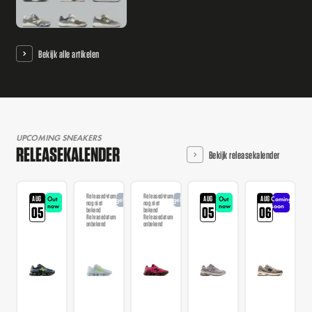
Bekijk alle artikelen
UPCOMING SNEAKERS
RELEASEKALENDER
Bekijk releasekalender
Releasedatum
Releasedatum
AUG
AUG
AUG
Out
Out
Coming
Aangekondigd
Aangekondigd
nog niet
nog niet
now
now
soon
05
05
06
bekend
bekend
Releasedatum
Releasedatum
onbekend
onbekend