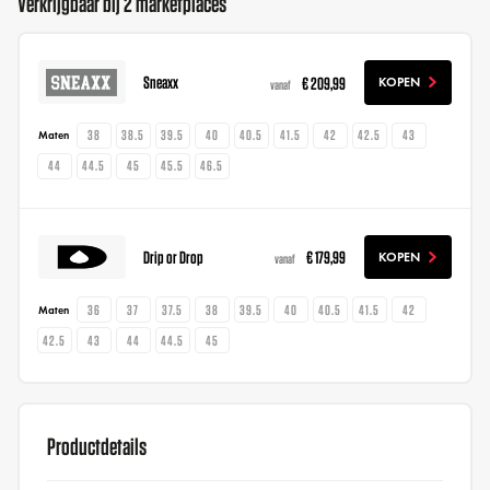
Verkrijgbaar bij 2 marketplaces
Sneaxx
€ 209,99
KOPEN
vanaf
38
38.5
39.5
40
40.5
41.5
42
42.5
43
Maten
44
44.5
45
45.5
46.5
Drip or Drop
€ 179,99
KOPEN
vanaf
36
37
37.5
38
39.5
40
40.5
41.5
42
Maten
42.5
43
44
44.5
45
Productdetails