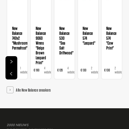
New
New
New
New
New
Balance
Balance
Balance
Balance
Balance
740v2
9060
530
574
574
"Mushroom
Wmns
"Sea
"Leopard"
"Cow
Permafrost"
"Beige
Salt
Print"
Brown
Driftwood"
Leopard
Print"
1
4
4
2
2
€ 120
€ 190
€ 120
€ 130
€ 130
webshop
webshops
webshops
webshops
webshops
Alle New Balance sneakers
2000 NIEUWS