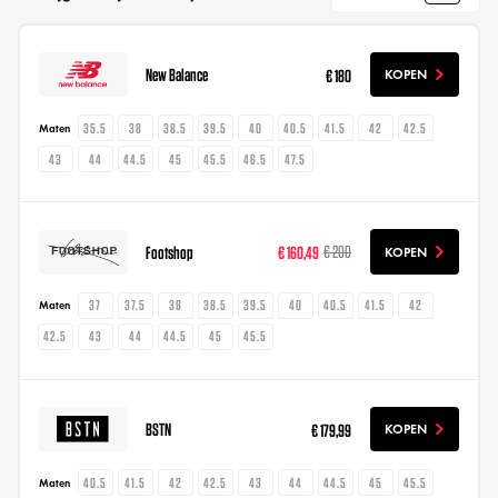
New Balance
€ 180
KOPEN
35.5
38
38.5
39.5
40
40.5
41.5
42
42.5
Maten
43
44
44.5
45
45.5
46.5
47.5
Footshop
€ 160,49
€ 200
KOPEN
37
37.5
38
38.5
39.5
40
40.5
41.5
42
Maten
42.5
43
44
44.5
45
45.5
BSTN
€ 179,99
KOPEN
40.5
41.5
42
42.5
43
44
44.5
45
45.5
Maten