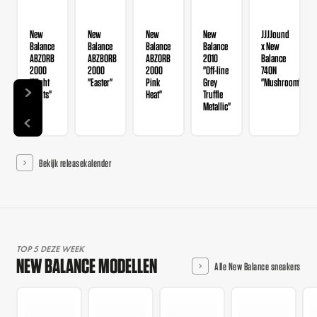
New
New
New
New
JJJJound
Balance
Balance
Balance
Balance
x New
ABZORB
ABZBORB
ABZORB
2010
Balance
2000
2000
2000
"Off-line
740N
"Night
"Easter"
Pink
Grey
"Mushroom"
Lights"
Heat"
Truffle
Metallic"
Bekijk releasekalender
TOP 5 DEZE WEEK
NEW BALANCE MODELLEN
Alle New Balance sneakers