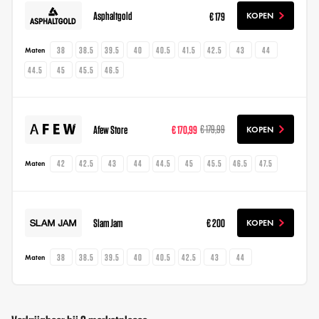
Asphaltgold
€ 179
KOPEN
38
38.5
39.5
40
40.5
41.5
42.5
43
44
Maten
44.5
45
45.5
46.5
Afew Store
€ 170,99
€ 179,99
KOPEN
42
42.5
43
44
44.5
45
45.5
46.5
47.5
Maten
Slam Jam
€ 200
KOPEN
38
38.5
39.5
40
40.5
42.5
43
44
Maten