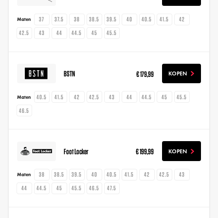
37
37.5
38
38.5
39.5
40
40.5
41.5
42
Maten
42.5
43
44
44.5
45
45.5
BSTN
€ 179,99
KOPEN
40.5
41.5
42
42.5
43
44
44.5
45
45.5
Maten
46.5
Foot Locker
€ 199,99
KOPEN
38
38.5
39.5
40
40.5
41.5
42
42.5
43
Maten
44
44.5
45
45.5
46.5
47.5