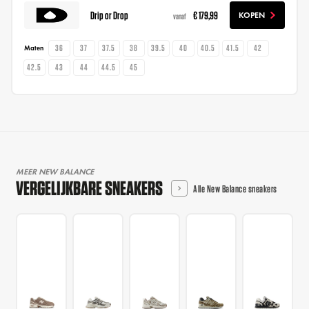
Drip or Drop
€ 179,99
KOPEN
vanaf
36
37
37.5
38
39.5
40
40.5
41.5
42
Maten
42.5
43
44
44.5
45
MEER NEW BALANCE
VERGELIJKBARE SNEAKERS
Alle New Balance sneakers