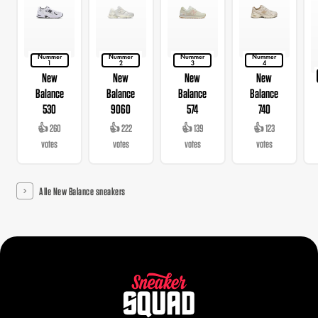
Nummer
Nummer
Nummer
Nummer
1
2
3
4
New
New
New
New
Balance
Balance
Balance
Balance
530
9060
574
740
👍 260
👍 222
👍 139
👍 123
votes
votes
votes
votes
Alle New Balance sneakers