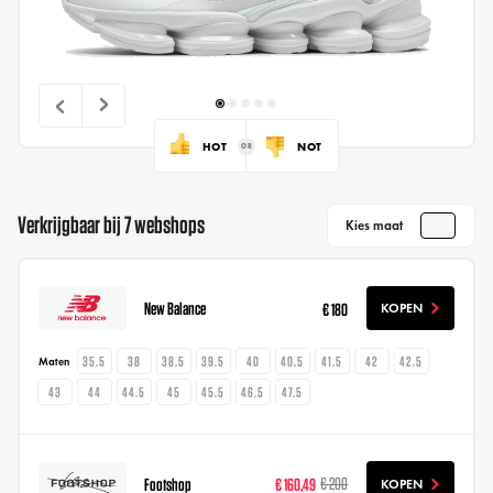
HOT
NOT
Verkrijgbaar bij 7 webshops
Kies maat
New Balance
€ 180
KOPEN
35.5
38
38.5
39.5
40
40.5
41.5
42
42.5
Maten
43
44
44.5
45
45.5
46.5
47.5
Footshop
€ 160,49
€ 200
KOPEN