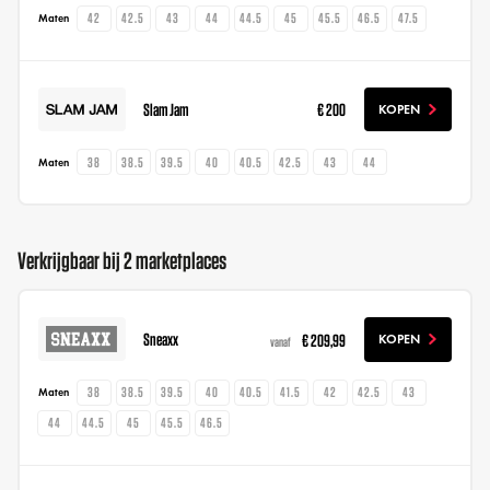
42
42.5
43
44
44.5
45
45.5
46.5
47.5
Maten
Slam Jam
€ 200
KOPEN
38
38.5
39.5
40
40.5
42.5
43
44
Maten
Verkrijgbaar bij 2 marketplaces
Sneaxx
€ 209,99
KOPEN
vanaf
38
38.5
39.5
40
40.5
41.5
42
42.5
43
Maten
44
44.5
45
45.5
46.5