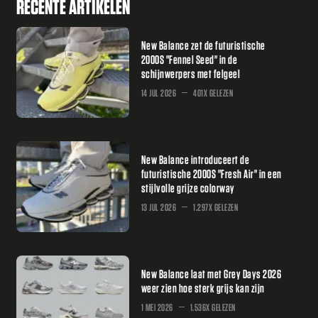
RECENTE ARTIKELEN
New Balance zet de futuristische
2000S "Fennel Seed" in de
schijnwerpers met felgeel
14 JUL 2026
401X GELEZEN
New Balance introduceert de
futuristische 2000S "Fresh Air" in een
stijlvolle grijze colorway
13 JUL 2026
1.297X GELEZEN
New Balance laat met Grey Days 2026
weer zien hoe sterk grijs kan zijn
1 MEI 2026
1.536X GELEZEN