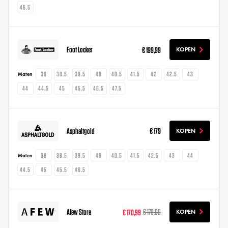
46.5
Foot Locker
€ 199,99
KOPEN
38
38.5
39.5
40
40.5
41.5
42
42.5
43
Maten
44
44.5
45
45.5
46.5
47.5
Asphaltgold
€ 179
KOPEN
38
38.5
39.5
40
40.5
41.5
42.5
43
44
Maten
44.5
45
45.5
46.5
Afew Store
€ 170,99
€ 179,99
KOPEN