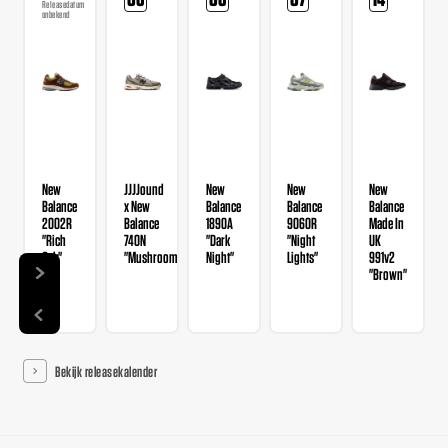
Releasedatum
onbekend
New
JJJJound
New
New
New
Balance
x New
Balance
Balance
Balance
2002R
Balance
1890A
9060R
Made In
"Rich
740N
"Dark
"Night
UK
Oak"
"Mushroom"
Night"
Lights"
991v2
"Brown"
Bekijk releasekalender