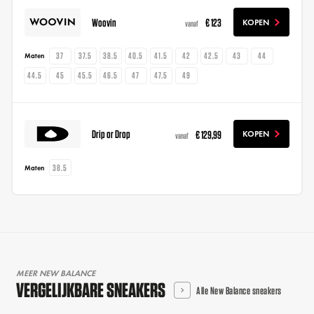
Woovin
€ 123
KOPEN
vanaf
37
37.5
38.5
40.5
41.5
42
42.5
43
44
Maten
44.5
45
45.5
46.5
47
47.5
49
Drip or Drop
€ 129,99
KOPEN
vanaf
38.5
Maten
MEER NEW BALANCE
VERGELIJKBARE SNEAKERS
Alle New Balance sneakers