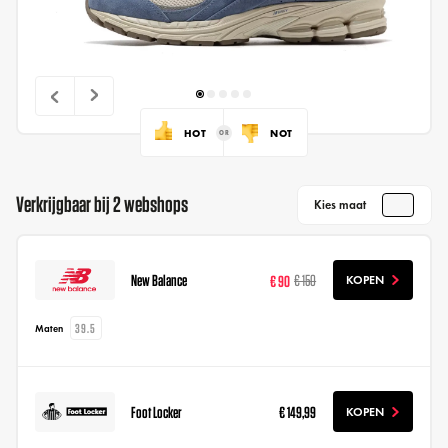
HOT
NOT
Verkrijgbaar bij 2 webshops
Kies maat
New Balance
€ 90
€ 150
KOPEN
39.5
Maten
Foot Locker
€ 149,99
KOPEN