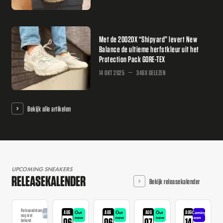
Met de 2002DX “Shipyard” levert New
Balance de ultieme herfstkleur uit het
Protection Pack GORE-TEX
14 OKT 2025
346X GELEZEN
Bekijk alle artikelen
UPCOMING SNEAKERS
RELEASEKALENDER
Bekijk releasekalender
Releasedatum
AUG
AUG
AUG
AUG
Out
Out
Out
Coming
Aangekondigd
nog niet
now
now
now
soon
06
06
07
14
bekend