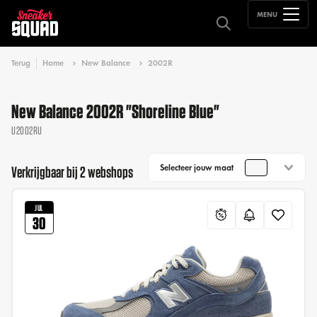
MENU
Terug
Home
New Balance
2002R
New Balance 2002R "Shoreline Blue"
U2002RU
Selecteer jouw maat
Verkrijgbaar bij 2 webshops
JUL
30