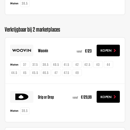
38.5
Maten
Verkrijgbaar bij 2 marketplaces
Woovin
€ 123
KOPEN
vanaf
37
37.5
38.5
40.5
41.5
42
42.5
43
44
Maten
44.5
45
45.5
46.5
47
47.5
49
Drip or Drop
€ 129,99
KOPEN
vanaf
38.5
Maten