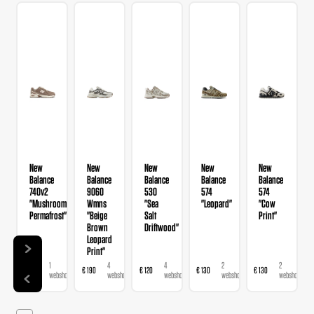
New
New
New
New
New
Balance
Balance
Balance
Balance
Balance
740v2
9060
530
574
574
"Mushroom
Wmns
"Sea
"Leopard"
"Cow
Permafrost"
"Beige
Salt
Print"
Brown
Driftwood"
Leopard
Print"
1
4
4
2
2
€ 120
€ 190
€ 120
€ 130
€ 130
webshop
webshops
webshops
webshops
webshops