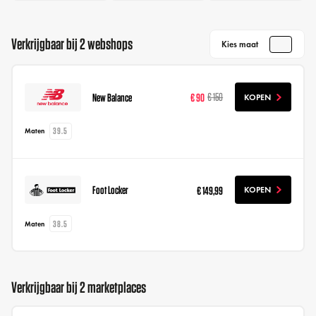
Verkrijgbaar bij 2 webshops
Kies maat
New Balance
€ 90
€ 150
KOPEN
39.5
Maten
Foot Locker
€ 149,99
KOPEN
38.5
Maten
Verkrijgbaar bij 2 marketplaces