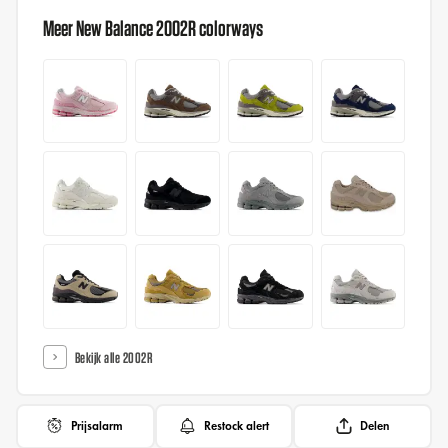
Meer New Balance 2002R colorways
Bekijk alle 2002R
Prijsalarm
Restock alert
Delen