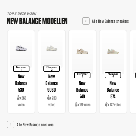
TOP 5 DEZE WEEK
NEW BALANCE MODELLEN
Alle New Balance sneakers
Nummer
Nummer
1
2
Nummer
Nummer
New
New
3
4
Balance
Balance
New
New
530
9060
Balance
Balance
740
574
👍 265
👍 233
votes
votes
👍 161 votes
👍 147 votes
Alle New Balance sneakers