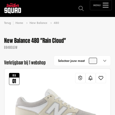
MENU
Terug
Home
New Balance
480
New Balance 480 "Rain Cloud"
BB480LGW
Selecteer jouw maat
Verkrijgbaar bij 1 webshop
FEB
01