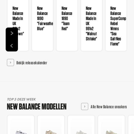
New
New
New
New
New
Balance
Balance
Balance
Balance
Balance
Made In
1890
1890
Made In
SuperComp
UK
"Fairweather
"Team
UK
Rebel
991v2
Blue"
Red"
991v2
Wmns
"Brown"
"Walnut
"Sea
Shitake"
Salt Neo
Flame"
Bekijk releasekalender
TOP 5 DEZE WEEK
NEW BALANCE MODELLEN
Alle New Balance sneakers