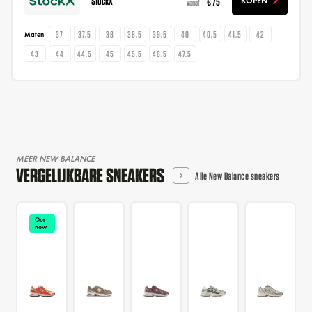
StockX
€ 75
KOPEN
vanaf
37
37.5
38
38.5
39.5
40
40.5
41.5
42
Maten
43
44
44.5
45
45.5
46.5
47.5
MEER NEW BALANCE
VERGELIJKBARE SNEAKERS
Alle New Balance sneakers
Out
now