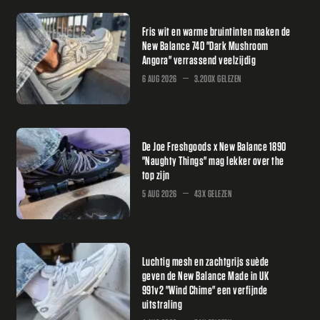
Fris wit en warme bruintinten maken de
New Balance 740 "Dark Mushroom
Angora" verrassend veelzijdig
6 AUG 2026
3.200X GELEZEN
De Joe Freshgoods x New Balance 1890
"Naughty Things" mag lekker over the
top zijn
5 AUG 2026
43X GELEZEN
Luchtig mesh en zachtgrijs suède
geven de New Balance Made in UK
991v2 "Wind Chime" een verfijnde
uitstraling