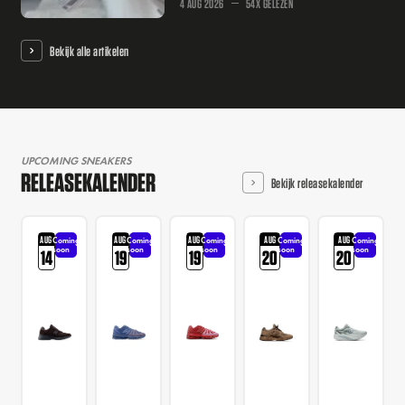
4 AUG 2026
54X GELEZEN
Bekijk alle artikelen
UPCOMING SNEAKERS
RELEASEKALENDER
Bekijk releasekalender
AUG
AUG
AUG
AUG
AUG
Coming
Coming
Coming
Coming
Coming
soon
soon
soon
soon
soon
14
19
19
20
20