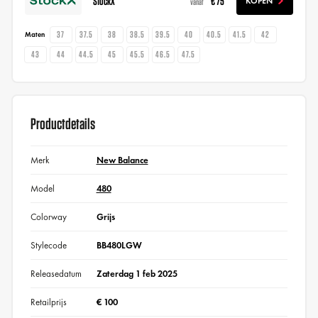
StockX
€ 75
KOPEN
vanaf
37
37.5
38
38.5
39.5
40
40.5
41.5
42
Maten
43
44
44.5
45
45.5
46.5
47.5
Productdetails
Merk
New Balance
Model
480
Colorway
Grijs
Stylecode
BB480LGW
Releasedatum
Zaterdag 1 feb 2025
Retailprijs
€ 100