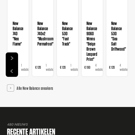
New
New
New
New
New
Balance
Balance
Balance
Balance
Balance
740
740v2
530
9060
530
"Neo
"Mushroom
"Fast
Wmns
"Sea
Flame"
Permafrost"
Track"
"Beige
Salt
Brown
Driftwood"
Leopard
Print"
1
1
1
4
4
€ 120
€ 120
€ 120
€ 190
€ 120
webshop
webshop
webshop
webshops
webshops
Alle New Balance sneakers
480 NIEUWS
RECENTE ARTIKELEN