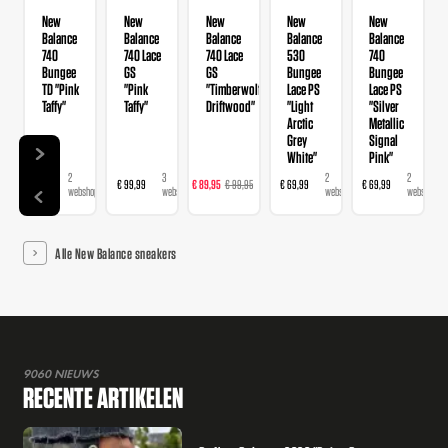
New
New
New
New
New
Balance
Balance
Balance
Balance
Balance
740
740 Lace
740 Lace
530
740
Bungee
GS
GS
Bungee
Bungee
TD "Pink
"Pink
"Timberwolf
Lace PS
Lace PS
Taffy"
Taffy"
Driftwood"
"Light
"Silver
Arctic
Metallic
Grey
Signal
White"
Pink"
2
3
4
2
2
€ 60
€ 99,99
€ 89,95
€ 99,95
€ 69,99
€ 69,99
webshops
webshops
webshops
webshops
webshops
Alle New Balance sneakers
9060 NIEUWS
RECENTE ARTIKELEN