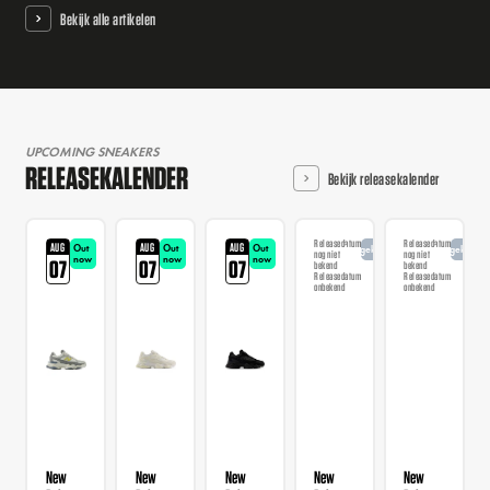
Bekijk alle artikelen
UPCOMING SNEAKERS
RELEASEKALENDER
Bekijk releasekalender
Releasedatum
Releasedatum
AUG
AUG
AUG
Out
Out
Out
Aangekondigd
Aangekondi
nog niet
nog niet
now
now
now
07
07
07
bekend
bekend
Releasedatum
Releasedatum
onbekend
onbekend
New
New
New
New
New