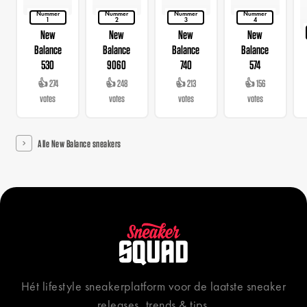
Nummer
Nummer
Nummer
Nummer
1
2
3
4
New
New
New
New
Balance
Balance
Balance
Balance
530
9060
740
574
👍 274
👍 248
👍 213
👍 156
votes
votes
votes
votes
Alle New Balance sneakers
Hét lifestyle sneakerplatform voor de laatste sneaker
releases, trends & tips.