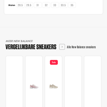
28.5
29.5
31
32
33
33.5
35
Maten
MEER NEW BALANCE
VERGELIJKBARE SNEAKERS
Alle New Balance sneakers
Sale