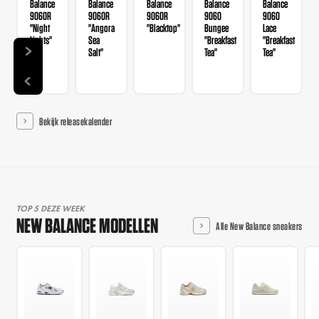
Balance
Balance
Balance
Balance
Balance
9060R
9060R
9060R
9060
9060
"Night
"Angora
"Blacktop"
Bungee
Lace
Lights"
Sea
"Breakfast
"Breakfast
Salt"
Tea"
Tea"
Bekijk releasekalender
TOP 5 DEZE WEEK
NEW BALANCE MODELLEN
Alle New Balance sneakers