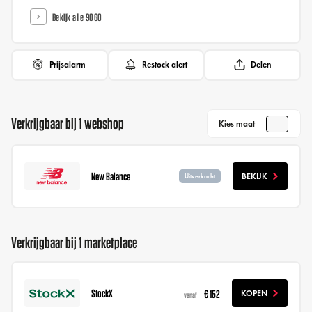
Bekijk alle 9060
Prijsalarm
Restock alert
Delen
Verkrijgbaar bij 1 webshop
Kies maat
New Balance
BEKIJK
Uitverkocht
Verkrijgbaar bij 1 marketplace
StockX
€ 152
KOPEN
vanaf