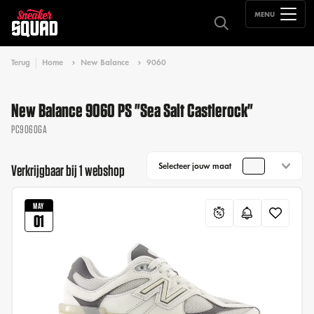
MENU
Terug
Home
New Balance
9060
New Balance 9060 PS "Sea Salt Castlerock"
PC9060GA
Selecteer jouw maat
Verkrijgbaar bij 1 webshop
MAY
01