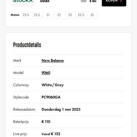
StockX
€ 152
KOPEN
vanaf
28.5
29.5
31
32
33
33.5
35
Maten
Productdetails
Merk
New Balance
Model
9060
Colorway
White/Grey
Stylecode
PC9060GA
Releasedatum
Donderdag 1 mei 2025
Retailprijs
€ 110
Live prijs
€ 152
Vanaf