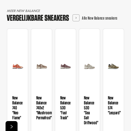
MEER NEW BALANCE
VERGELIJKBARE SNEAKERS
Alle New Balance sneakers
New
New
New
New
New
Balance
Balance
Balance
Balance
Balance
740
740v2
530
530
574
"Neo
"Mushroom
"Fast
"Sea
"Leopard"
Flame"
Permafrost"
Track"
Salt
Driftwood"