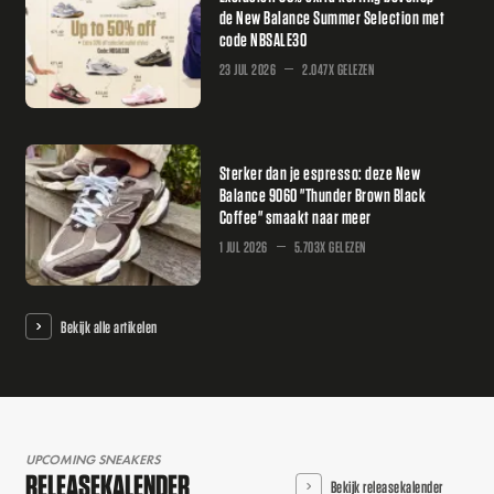
de New Balance Summer Selection met
code NBSALE30
23 JUL 2026
2.047X GELEZEN
Sterker dan je espresso: deze New
Balance 9060 "Thunder Brown Black
Coffee" smaakt naar meer
1 JUL 2026
5.703X GELEZEN
Bekijk alle artikelen
UPCOMING SNEAKERS
RELEASEKALENDER
Bekijk releasekalender