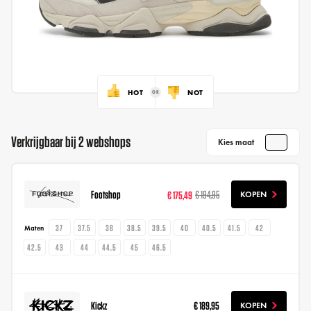
HOT
NOT
Verkrijgbaar bij 2 webshops
Kies maat
Footshop
€ 175,49
€ 194,95
KOPEN
37
37.5
38
38.5
39.5
40
40.5
41.5
42
Maten
42.5
43
44
44.5
45
46.5
Kickz
€ 189,95
KOPEN