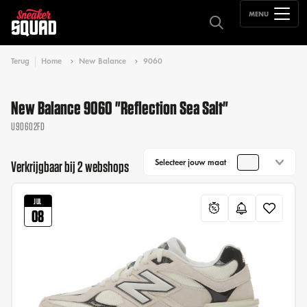
MENU
Terug
Home
New Balance
9060
New Balance 9060 "Reflection Sea Salt"
U90602FD
Selecteer jouw maat
Verkrijgbaar bij 2 webshops
JUL
08