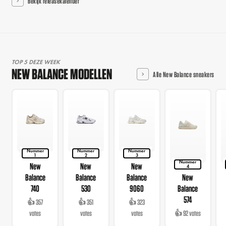
Bekijk releasekalender
TOP 5 DEZE WEEK
NEW BALANCE MODELLEN
Alle New Balance sneakers
Nummer
Nummer
Nummer
1
2
3
Nummer
New
New
New
4
Balance
Balance
Balance
New
740
530
9060
Balance
574
👍 357
👍 351
👍 323
votes
votes
votes
👍 92 votes