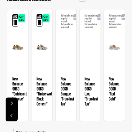
Releasedatum
Releasedatum
Releasedatum
AUG
AUG
Out
Out
Aangekondigd
Aangekondigd
Aangekondi
nog niet
nog niet
nog niet
now
now
10
10
bekend
bekend
bekend
Releasedatum
Releasedatum
Releasedatum
onbekend
onbekend
onbekend
New
New
New
New
New
Balance
Balance
Balance
Balance
Balance
9060
9060
9060
9060
9060
"Quicksand
"Timberwolf
Bungee
Lace
"Red
Incense"
Black
"Breakfast
"Breakfast
Gold"
Cement"
Tea"
Tea"