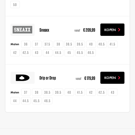
50
Sneaxx
€ 209,99
KOPEN
vanaf
36
37
37.5
38
38.5
39.5
40
40.5
41.5
Maten
42
42.5
43
44
44.5
45
45.5
46.5
Drip or Drop
€ 179,99
KOPEN
vanaf
37
38
38.5
39.5
40
41.5
42
42.5
43
Maten
44
44.5
45.5
46.5