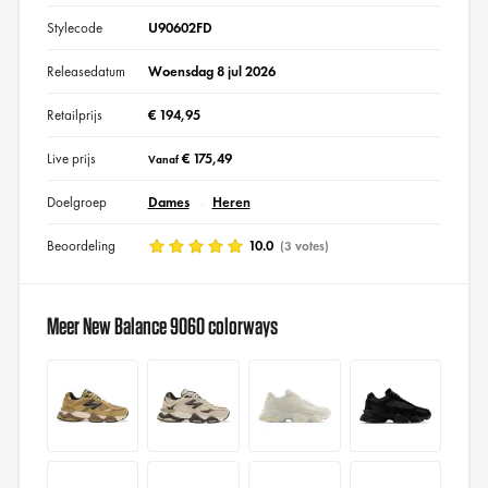
Stylecode
U90602FD
Releasedatum
Woensdag 8 jul 2026
Retailprijs
€ 194,95
Live prijs
€ 175,49
Vanaf
Doelgroep
Dames
Heren
Beoordeling
10.0
(3 votes)
Meer New Balance 9060 colorways