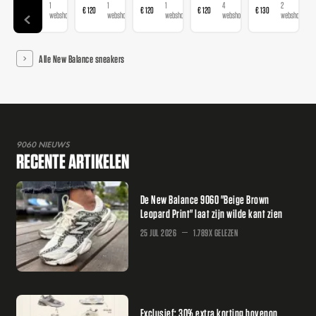
1
1
1
4
2
€ 120
€ 120
€ 120
€ 120
€ 130
webshop
webshop
webshop
webshops
webshops
Alle New Balance sneakers
9060 NIEUWS
RECENTE ARTIKELEN
De New Balance 9060 "Beige Brown
Leopard Print" laat zijn wilde kant zien
25 JUL 2026
1.789X GELEZEN
Exclusief: 30% extra korting bovenop