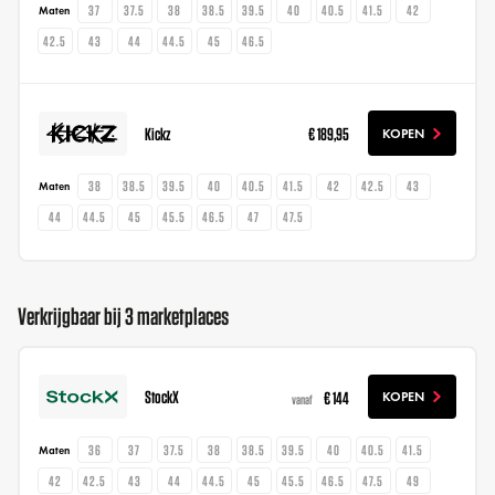
37
37.5
38
38.5
39.5
40
40.5
41.5
42
Maten
42.5
43
44
44.5
45
46.5
Kickz
€ 189,95
KOPEN
38
38.5
39.5
40
40.5
41.5
42
42.5
43
Maten
44
44.5
45
45.5
46.5
47
47.5
Verkrijgbaar bij 3 marketplaces
StockX
€ 144
KOPEN
vanaf
36
37
37.5
38
38.5
39.5
40
40.5
41.5
Maten
42
42.5
43
44
44.5
45
45.5
46.5
47.5
49