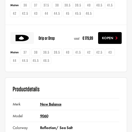
36
37
37.5
38
38.5
39.5
40
40.5
41.5
Maten
42
42.5
43
44
44.5
45
45.5
46.5
Drip or Drop
€ 179,99
KOPEN
vanaf
37
38
38.5
39.5
40
41.5
42
42.5
43
Maten
44
44.5
45.5
46.5
Productdetails
Merk
New Balance
Model
9060
Colorway
Reflection/ Sea Salt