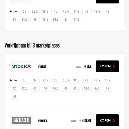
38
38.5
39.5
40
40.5
41.5
42
42.5
43
Maten
44
44.5
45
45.5
46.5
47
47.5
Verkrijgbaar bij 3 marketplaces
StockX
€ 144
KOPEN
vanaf
36
37
37.5
38
38.5
39.5
40
40.5
41.5
Maten
42
42.5
43
44
44.5
45
45.5
46.5
47.5
49
50
Sneaxx
€ 209,99
KOPEN
vanaf