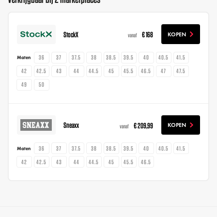
StockX
€ 168
KOPEN
vanaf
36
37
37.5
38
38.5
39.5
40
40.5
41.5
Maten
42
42.5
43
44
44.5
45
45.5
46.5
47
47.5
49
50
Sneaxx
€ 209,99
KOPEN
vanaf
36
37
37.5
38
38.5
39.5
40
40.5
41.5
Maten
42
42.5
43
44
44.5
45
45.5
46.5