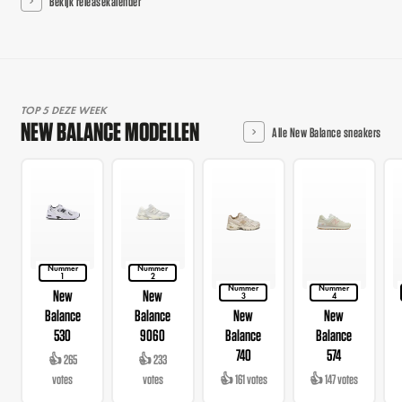
Bekijk releasekalender
TOP 5 DEZE WEEK
NEW BALANCE MODELLEN
Alle New Balance sneakers
Nummer
Nummer
1
2
Nummer
Nummer
New
New
3
4
Balance
Balance
New
New
530
9060
Balance
Balance
740
574
👍 265
👍 233
votes
votes
👍 161 votes
👍 147 votes