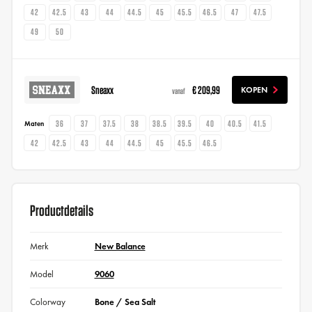
42
42.5
43
44
44.5
45
45.5
46.5
47
47.5
49
50
Sneaxx
€ 209,99
KOPEN
vanaf
36
37
37.5
38
38.5
39.5
40
40.5
41.5
Maten
42
42.5
43
44
44.5
45
45.5
46.5
Productdetails
Merk
New Balance
Model
9060
Colorway
Bone / Sea Salt