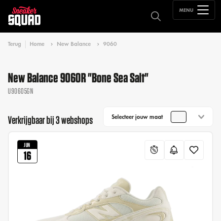
MENU
Terug
Home
New Balance
9060
New Balance 9060R "Bone Sea Salt"
U90605GN
Selecteer jouw maat
Verkrijgbaar bij 3 webshops
JUN
16