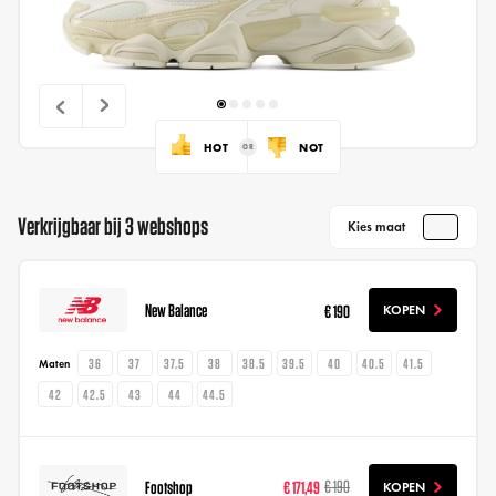
HOT
NOT
Verkrijgbaar bij 3 webshops
Kies maat
New Balance
€ 190
KOPEN
36
37
37.5
38
38.5
39.5
40
40.5
41.5
Maten
42
42.5
43
44
44.5
Footshop
€ 171,49
€ 190
KOPEN