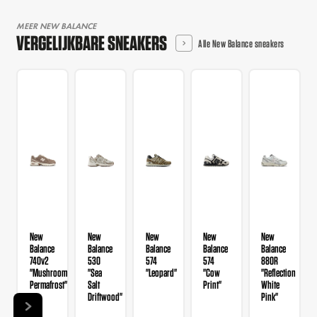
MEER NEW BALANCE
VERGELIJKBARE SNEAKERS
Alle New Balance sneakers
New
New
New
New
New
Balance
Balance
Balance
Balance
Balance
740v2
530
574
574
880R
"Mushroom
"Sea
"Leopard"
"Cow
"Reflection
Permafrost"
Salt
Print"
White
Driftwood"
Pink"