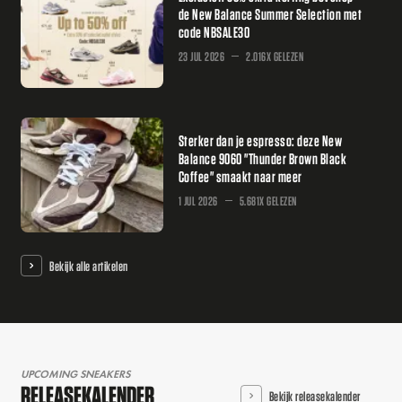
de New Balance Summer Selection met
code NBSALE30
23 JUL 2026
2.016X GELEZEN
Sterker dan je espresso: deze New
Balance 9060 "Thunder Brown Black
Coffee" smaakt naar meer
1 JUL 2026
5.681X GELEZEN
Bekijk alle artikelen
UPCOMING SNEAKERS
RELEASEKALENDER
Bekijk releasekalender