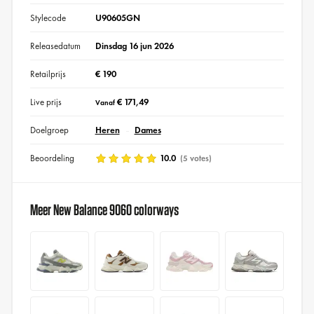
Stylecode
U90605GN
Releasedatum
Dinsdag 16 jun 2026
Retailprijs
€ 190
Live prijs
€ 171,49
Vanaf
Doelgroep
Heren
Dames
Beoordeling
10.0
(5 votes)
Meer New Balance 9060 colorways