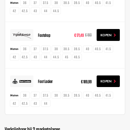
36
37
37.5
38
38.5
39.5
40
40.5
41.5
Maten
42
42.5
43
44
44.5
Footshop
€ 171,49
€ 190
KOPEN
36
37
37.5
38
38.5
39.5
40
40.5
41.5
Maten
42
42.5
43
44
44.5
45
46.5
Foot Locker
€ 189,99
KOPEN
36
37
37.5
38
38.5
39.5
40
40.5
41.5
Maten
42
42.5
43
44
Verkrijgbaar bij 2 marketplaces