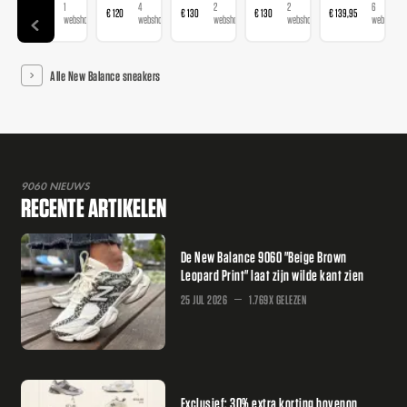
1
4
2
2
6
€ 120
€ 120
€ 130
€ 130
€ 139,95
€ 
webshop
webshops
webshops
webshops
webshops
Alle New Balance sneakers
9060 NIEUWS
RECENTE ARTIKELEN
De New Balance 9060 "Beige Brown
Leopard Print" laat zijn wilde kant zien
25 JUL 2026
1.769X GELEZEN
Exclusief: 30% extra korting bovenop