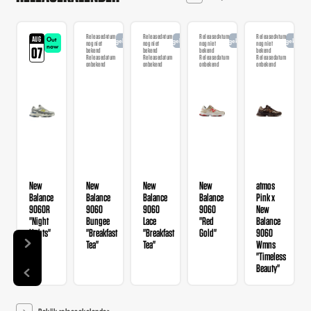
Releasedatum
Releasedatum
Releasedatum
Releasedatum
AUG
Out
Aangekondigd
Aangekondigd
Aangekondigd
Aangekondi
nog niet
nog niet
nog niet
nog niet
now
07
bekend
bekend
bekend
bekend
Releasedatum
Releasedatum
Releasedatum
Releasedatum
onbekend
onbekend
onbekend
onbekend
New
New
New
New
atmos
Balance
Balance
Balance
Balance
Pink x
9060R
9060
9060
9060
New
"Night
Bungee
Lace
"Red
Balance
Lights"
"Breakfast
"Breakfast
Gold"
9060
Tea"
Tea"
Wmns
"Timeless
Beauty"