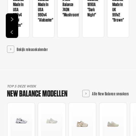
Made In
Made In
Balance
1890A
Made In
USA
USA
740N
"Dark
UK
990v4
990v4
"Mushroom"
Night"
991v2
"Teal
"Alabaster"
"Brown"
Green"
Bekijk releasekalender
TOP 5 DEZE WEEK
NEW BALANCE MODELLEN
Alle New Balance sneakers