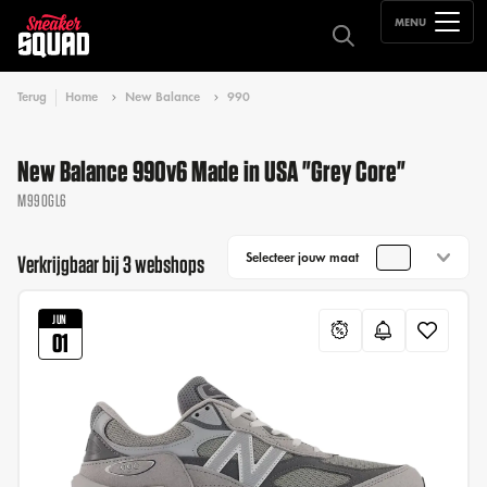
MENU
Terug
Home
New Balance
990
New Balance 990v6 Made in USA "Grey Core"
M990GL6
Selecteer jouw maat
Verkrijgbaar bij 3 webshops
JUN
01