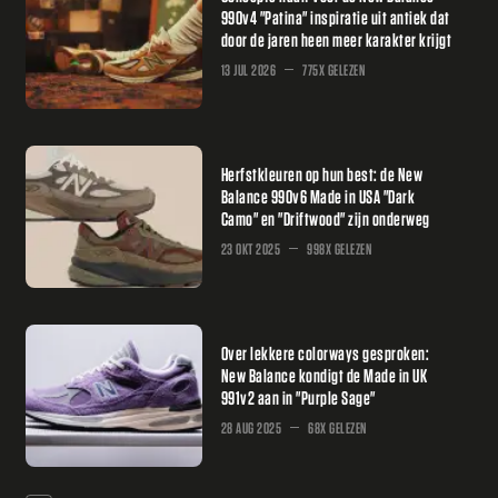
990v4 "Patina" inspiratie uit antiek dat
door de jaren heen meer karakter krijgt
13 JUL 2026
775X GELEZEN
Herfstkleuren op hun best: de New
Balance 990v6 Made in USA "Dark
Camo" en "Driftwood" zijn onderweg
23 OKT 2025
998X GELEZEN
Over lekkere colorways gesproken:
New Balance kondigt de Made in UK
991v2 aan in "Purple Sage"
28 AUG 2025
68X GELEZEN