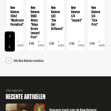
New
New
New
New
New
Balance
Balance
Balance
Balance
Balance
740v2
9060
530
574
574
"Mushroom
Wmns
"Sea
"Leopard"
"Cow
Permafrost"
"Beige
Salt
Print"
Brown
Driftwood"
Leopard
Print"
1
4
4
2
2
€ 120
€ 190
€ 120
€ 130
€ 130
webshop
webshops
webshops
webshops
webshops
Alle New Balance sneakers
990 NIEUWS
RECENTE ARTIKELEN
Concepts haalt voor de New Balance