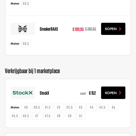
40.5
Maten
SneakerBAAS
€ 199,95
€ 249,95
KOPEN
40.5
Maten
Verkrijgbaar bij 1 marketplace
StockX
€ 152
KOPEN
vanaf
40
40.5
41.5
42
42.5
43
44
44.5
45
Maten
45.5
46.5
47
47.5
49
50
51