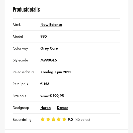
Productdetails
Merk
New Balance
Model
990
Colorway
Grey Core
Stylecode
M990GL6
Releasedatum
Zondag 1 jun 2025
Retailprijs
€ 153
Live prijs
€ 199,95
Vanaf
Doelgroep
Heren
Dames
Beoordeling
9.0
(40 votes)