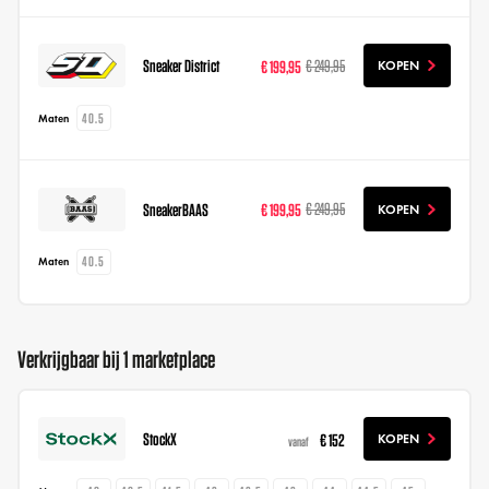
Sneaker District
€ 199,95
€ 249,95
KOPEN
40.5
Maten
SneakerBAAS
€ 199,95
€ 249,95
KOPEN
40.5
Maten
Verkrijgbaar bij 1 marketplace
StockX
€ 152
KOPEN
vanaf