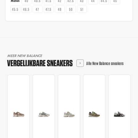
40
40.5
41.5
42
42.5
43
44
44.5
45
Maten
45.5
46.5
47
47.5
49
50
51
MEER NEW BALANCE
VERGELIJKBARE SNEAKERS
Alle New Balance sneakers