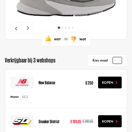
HOT
NOT
Verkrijgbaar bij 3 webshops
Kies maat
New Balance
€ 250
KOPEN
40.5
Maten
Sneaker District
€ 199,95
€ 249,95
KOPEN