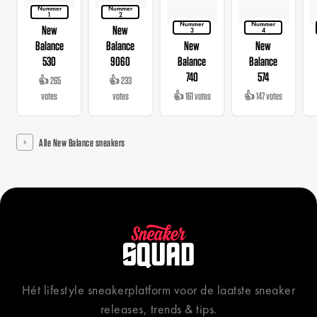
Nummer
Nummer
1
2
Nummer
Nummer
New
New
3
4
Balance
Balance
New
New
530
9060
Balance
Balance
740
574
👍 265
👍 233
votes
votes
👍 161 votes
👍 147 votes
Alle New Balance sneakers
Hét lifestyle sneakerplatform voor de laatste sneaker
releases, trends & tips.