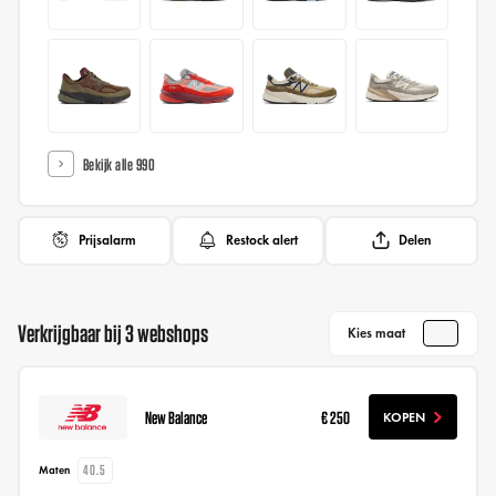
Bekijk alle 990
Prijsalarm
Restock alert
Delen
Verkrijgbaar bij 3 webshops
Kies maat
New Balance
€ 250
KOPEN
40.5
Maten