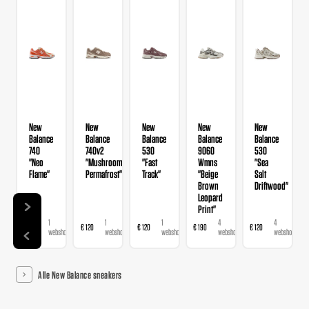
New
New
New
New
New
Balance
Balance
Balance
Balance
Balance
740
740v2
530
9060
530
"Neo
"Mushroom
"Fast
Wmns
"Sea
Flame"
Permafrost"
Track"
"Beige
Salt
Brown
Driftwood"
Leopard
Print"
1
1
1
4
4
€ 120
€ 120
€ 120
€ 190
€ 120
webshop
webshop
webshop
webshops
webshops
Alle New Balance sneakers