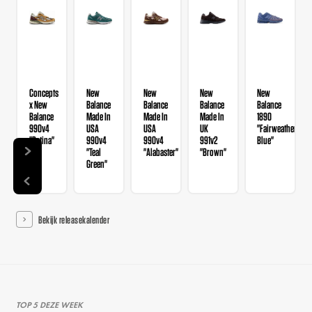
Concepts
New
New
New
New
x New
Balance
Balance
Balance
Balance
Balance
Made In
Made In
Made In
1890
990v4
USA
USA
UK
"Fairweather
"Patina"
990v4
990v4
991v2
Blue"
"Teal
"Alabaster"
"Brown"
Green"
Bekijk releasekalender
TOP 5 DEZE WEEK