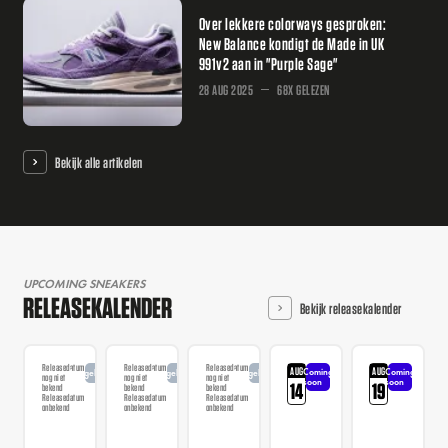
Over lekkere colorways gesproken:
New Balance kondigt de Made in UK
991v2 aan in "Purple Sage"
28 AUG 2025
68X GELEZEN
Bekijk alle artikelen
UPCOMING SNEAKERS
RELEASEKALENDER
Bekijk releasekalender
Releasedatum
Releasedatum
Releasedatum
AUG
AUG
Coming
Coming
Aangekondigd
Aangekondigd
Aangekondigd
nog niet
nog niet
nog niet
soon
soon
14
19
bekend
bekend
bekend
Releasedatum
Releasedatum
Releasedatum
onbekend
onbekend
onbekend