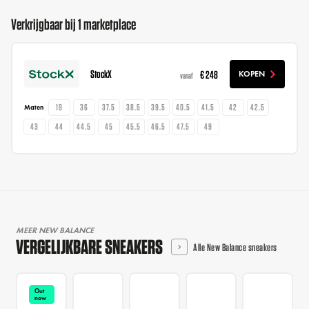
Verkrijgbaar bij 1 marketplace
StockX
€ 248
KOPEN
vanaf
19
36
37.5
38.5
39.5
40.5
41.5
42
42.5
Maten
43
44
44.5
45
45.5
46.5
47.5
49
MEER NEW BALANCE
VERGELIJKBARE SNEAKERS
Alle New Balance sneakers
Out
now