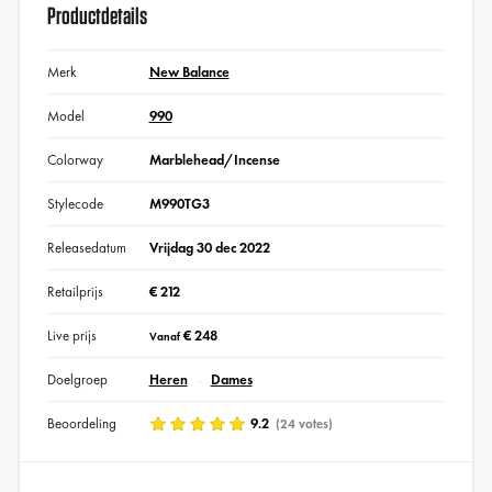
Productdetails
Merk
New Balance
Model
990
Colorway
Marblehead/Incense
Stylecode
M990TG3
Releasedatum
Vrijdag 30 dec 2022
Retailprijs
€ 212
Live prijs
€ 248
Vanaf
Doelgroep
Heren
Dames
Beoordeling
9.2
(24 votes)