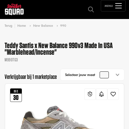
MENU
Terug
Home
New Balance
990
Teddy Santis x New Balance 990v3 Made In USA
"Marblehead/Incense"
M990TG3
Selecteer jouw maat
Verkrijgbaar bij 1 marketplace
DEC
30