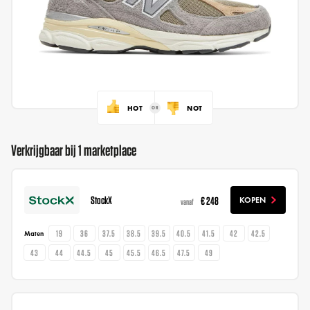
HOT
NOT
Verkrijgbaar bij 1 marketplace
StockX
€ 248
KOPEN
vanaf
19
36
37.5
38.5
39.5
40.5
41.5
42
42.5
Maten
43
44
44.5
45
45.5
46.5
47.5
49