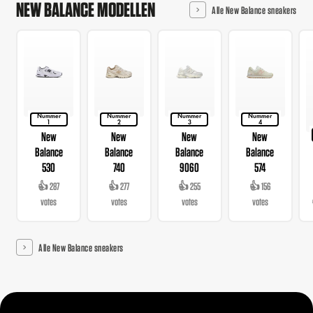
NEW BALANCE MODELLEN
Alle New Balance sneakers
Nummer
Nummer
Nummer
Nummer
1
2
3
4
New
New
New
New
Balance
Balance
Balance
Balance
530
740
9060
574
👍 287
👍 277
👍 255
👍 156
votes
votes
votes
votes
Alle New Balance sneakers