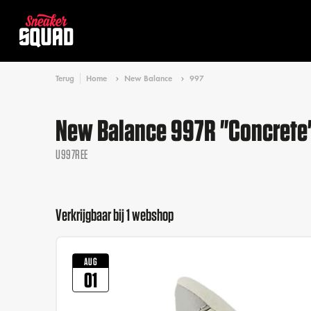
Terug
Home
New Balance
997
New Balance 997R "Concrete
U997REE
Verkrijgbaar bij 1 webshop
AUG
01