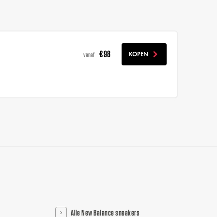
€ 98
KOPEN
vanaf
Alle New Balance sneakers