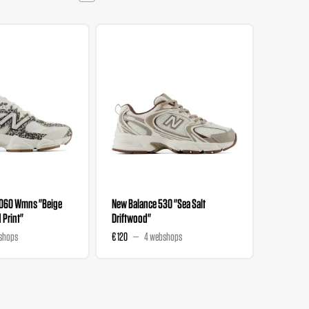
9060 Wmns "Beige
New Balance 530 "Sea Salt
New Bala
 Print"
Driftwood"
shops
€ 120
4 webshops
€ 130