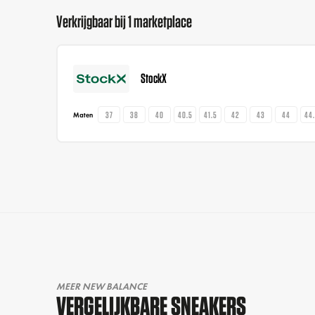
Verkrijgbaar bij 1 marketplace
StockX
37
38
40
40.5
41.5
42
43
44
44
Maten
MEER NEW BALANCE
VERGELIJKBARE SNEAKERS