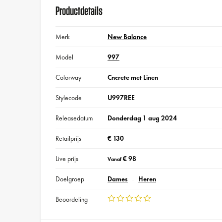
Productdetails
Merk
New Balance
Model
997
Colorway
Cncrete met Linen
Stylecode
U997REE
Releasedatum
Donderdag 1 aug 2024
Retailprijs
€ 130
Live prijs
€ 98
Vanaf
Doelgroep
Dames
Heren
Beoordeling