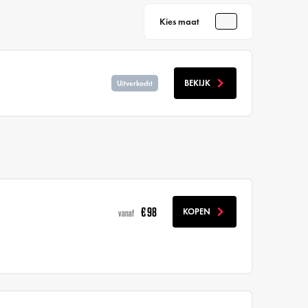
Kies maat
BEKIJK
Uitverkocht
€ 98
KOPEN
vanaf