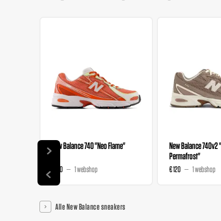
New Balance 740 "Neo Flame"
New Balance 740v2
Permafrost"
€ 120
1 webshop
€ 120
1 webshop
Alle New Balance sneakers