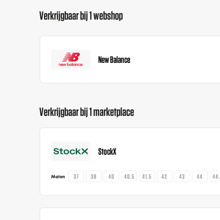
Verkrijgbaar bij 1 webshop
New Balance
Verkrijgbaar bij 1 marketplace
StockX
37
38
40
40.5
41.5
42
43
44
44
Maten