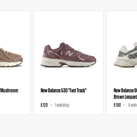
 "Mushroom
New Balance 530 "Fast Track"
New Balance 
Brown Leopard
€ 120
1 webshop
€ 190
4 web