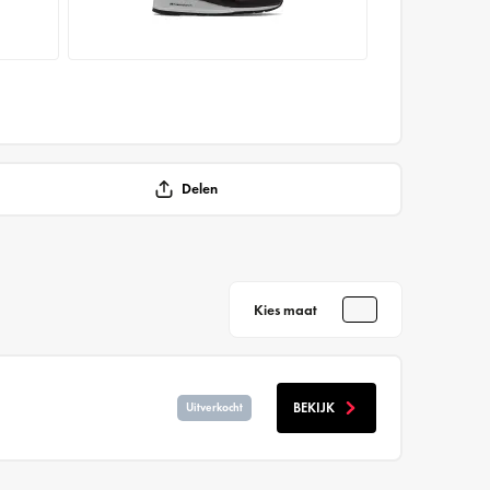
Delen
Kies maat
BEKIJK
Uitverkocht