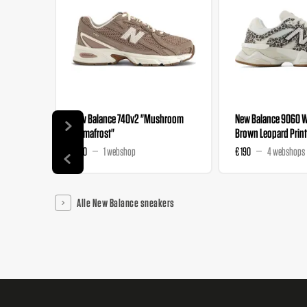
New Balance 740v2 "Mushroom
New Balance 9060 
Permafrost"
Brown Leopard Print
€ 120
1 webshop
€ 190
4 webshops
Alle New Balance sneakers