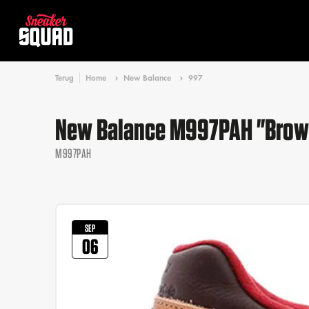
Terug
Home
New Balance
997
New Balance M997PAH "Brow
M997PAH
SEP
06