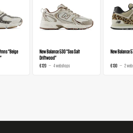
Wmns "Beige
New Balance 530 "Sea Salt
New Balance 5
"
Driftwood"
€ 120
4 webshops
€ 130
2 web