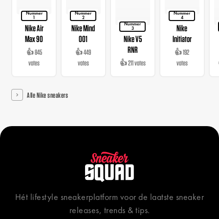
Nummer
Nummer
Nummer
1
2
4
Nummer
Nike Air
Nike Mind
Nike
3
Max 90
001
Nike V5
Initiator
RNR
👍 845
👍 449
👍 192
votes
votes
👍 211 votes
votes
Alle Nike sneakers
Hét lifestyle sneakerplatform voor de laatste sneaker
releases, trends & tips.