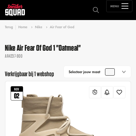
MENU
Terug
Home
Nike
Air Fear of God
Nike Air Fear Of God 1 "Oatmeal"
AR4237-900
Selecteer jouw maat
Verkrijgbaar bij 1 webshop
NOV
02