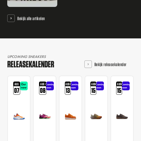
Bekijk alle artikelen
UPCOMING SNEAKERS
RELEASEKALENDER
Bekijk releasekalender
AUG
AUG
AUG
AUG
AUG
Out
Coming
Coming
Coming
Coming
now
soon
soon
soon
soon
07
08
13
15
15