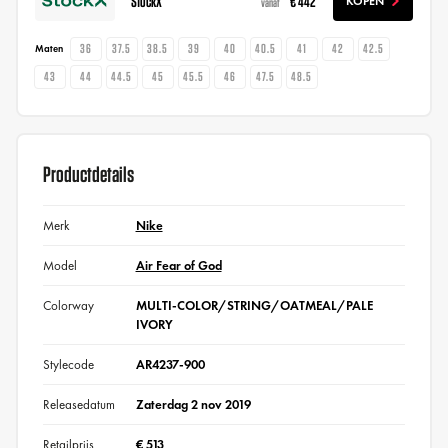
StockX
€ 442
KOPEN
vanaf
36
37.5
38.5
39
40
40.5
41
42
42.5
Maten
43
44
44.5
45
45.5
46
47.5
48.5
Productdetails
Merk
Nike
Model
Air Fear of God
Colorway
MULTI-COLOR/STRING/OATMEAL/PALE
IVORY
Stylecode
AR4237-900
Releasedatum
Zaterdag 2 nov 2019
Retailprijs
€ 513