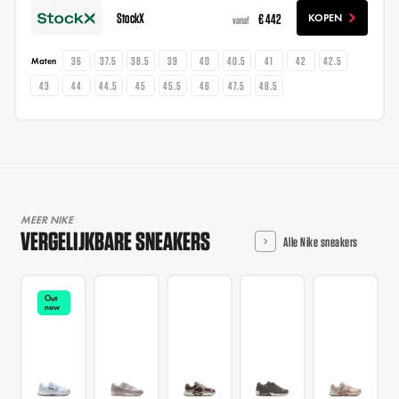
StockX
€ 442
KOPEN
vanaf
36
37.5
38.5
39
40
40.5
41
42
42.5
Maten
43
44
44.5
45
45.5
46
47.5
48.5
MEER NIKE
VERGELIJKBARE SNEAKERS
Alle Nike sneakers
Out
now