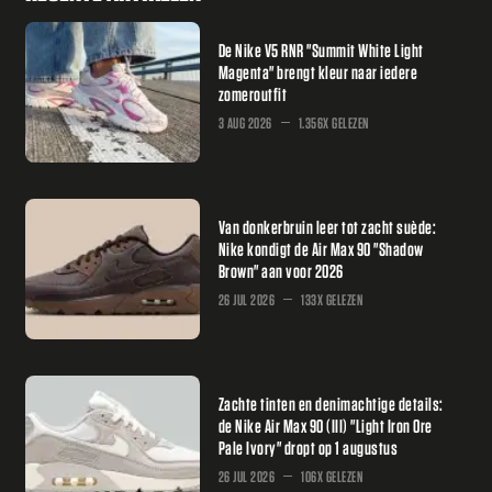
De Nike V5 RNR "Summit White Light
Magenta" brengt kleur naar iedere
zomeroutfit
3 AUG 2026
1.356X GELEZEN
Van donkerbruin leer tot zacht suède:
Nike kondigt de Air Max 90 "Shadow
Brown" aan voor 2026
26 JUL 2026
133X GELEZEN
Zachte tinten en denimachtige details:
de Nike Air Max 90 (III) "Light Iron Ore
Pale Ivory" dropt op 1 augustus
26 JUL 2026
106X GELEZEN