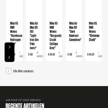
Nike V5
Nike Air
Nike V5
Nike Air
Nike V5
RNR
Max 90
RNR
Max 90
RNR
Wmns
(III)
Wmns
"Dark
Wmns
"Aluminum
"Light
"Burgundy
Beetroot
"Shimmer
Hydrogen
Iron Ore
Crush
Cavestone"
Chalk"
Blue"
Pale
College
Ivory"
Grey"
1
12
3
6
1
€ 89,99
€ 159
€ 89,99
€ 159
€ 89,99
webshop
webshops
webshops
webshops
webshop
Alle Nike sneakers
AIR FEAR OF GOD NIEUWS
RECENTE ARTIKELEN