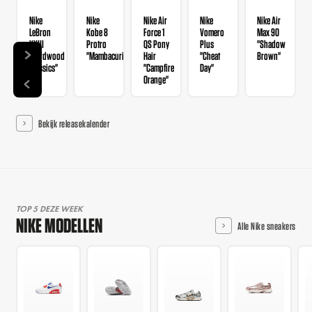
Nike
Nike
Nike Air
Nike
Nike Air
LeBron
Kobe 8
Force 1
Vomero
Max 90
XXIII
Protro
QS Pony
Plus
"Shadow
"Hardwood
"Mambacurial"
Hair
"Cheat
Brown"
Classics"
"Campfire
Day"
Orange"
Bekijk releasekalender
TOP 5 DEZE WEEK
NIKE MODELLEN
Alle Nike sneakers