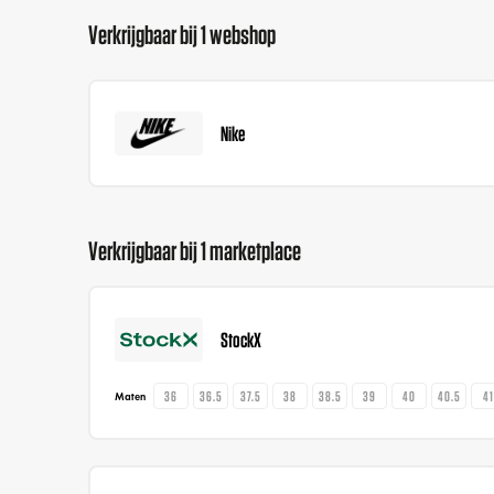
Verkrijgbaar bij 1 webshop
Nike
Verkrijgbaar bij 1 marketplace
StockX
36
36.5
37.5
38
38.5
39
40
40.5
4
Maten