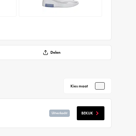
Delen
Kies maat
BEKIJK
Uitverkocht