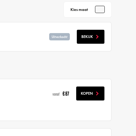
Kies maat
BEKIJK
Uitverkocht
€ 87
KOPEN
vanaf