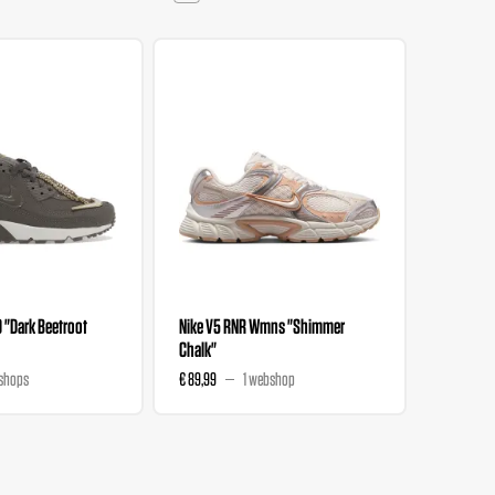
0 "Dark Beetroot
Nike V5 RNR Wmns "Shimmer
Nike V5 
Chalk"
Magenta
shops
€ 89,99
1 webshop
€ 89,99