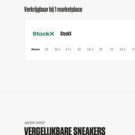
Verkrijgbaar bij 1 marketplace
StockX
36
36.5
37.5
38
38.5
39
40
40.5
4
Maten
MEER NIKE
VERGELIJKBARE SNEAKERS