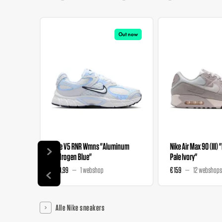
Out now
Nike V5 RNR Wmns "Aluminum
Nike Air Max 90 (III) 
Hydrogen Blue"
Pale Ivory"
€ 89,99
1 webshop
€ 159
12 webshops
Alle Nike sneakers