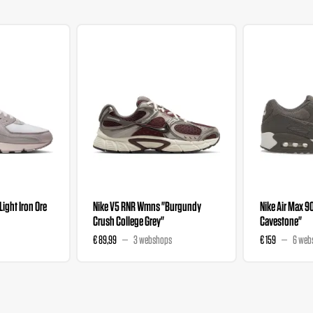
"Light Iron Ore
Nike V5 RNR Wmns "Burgundy
Nike Air Max 9
Crush College Grey"
Cavestone"
€ 89,99
3 webshops
€ 159
6 web