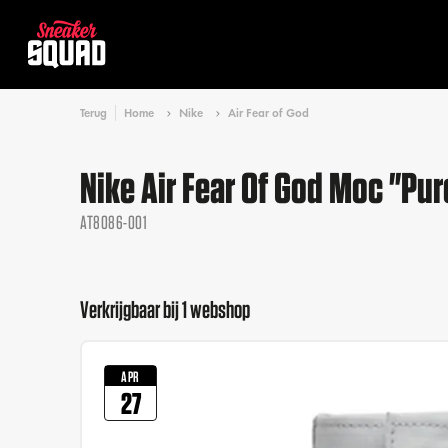
Terug
Home
Nike
Air Fear of God
Nike Air Fear Of God Moc "Pu
AT8086-001
Verkrijgbaar bij 1 webshop
APR
27