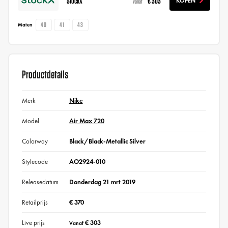
StockX
€ 303
KOPEN
vanaf
40
41
43
Maten
Productdetails
Merk
Nike
Model
Air Max 720
Colorway
Black/Black-Metallic Silver
Stylecode
AO2924-010
Releasedatum
Donderdag 21 mrt 2019
Retailprijs
€ 370
Live prijs
€ 303
Vanaf