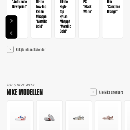
"Anthracite
11 Elite
11 Elite
PS
Hair
Newsprint"
Low-top
High-
"Black
"Campfire
Kylian
top
White"
Orange"
Mbappé
Kylian
"Metallic
Mbappé
Gold"
"Metallic
Gold"
Bekijk releasekalender
TOP 5 DEZE WEEK
NIKE MODELLEN
Alle Nike sneakers