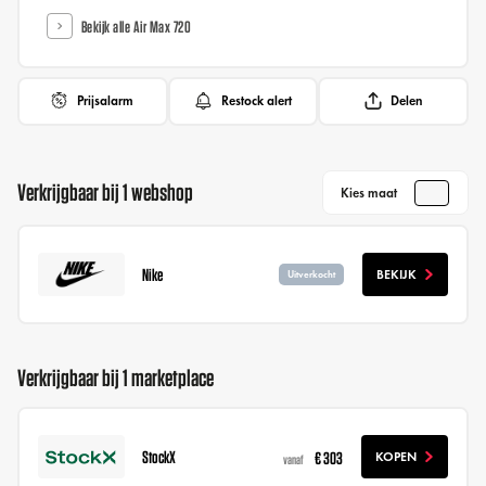
Bekijk alle Air Max 720
Prijsalarm
Restock alert
Delen
Verkrijgbaar bij 1 webshop
Kies maat
Nike
BEKIJK
Uitverkocht
Verkrijgbaar bij 1 marketplace
StockX
€ 303
KOPEN
vanaf