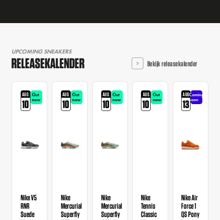
UPCOMING SNEAKERS
RELEASEKALENDER
Bekijk releasekalender
AUG
AUG
AUG
AUG
AUG
Out
Out
Out
Out
Coming
now
now
now
now
soon
10
10
10
10
13
Nike V5
Nike
Nike
Nike
Nike Air
RNR
Mercurial
Mercurial
Tennis
Force 1
Suede
Superfly
Superfly
Classic
QS Pony