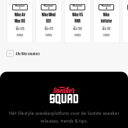
Nummer
Nummer
Nummer
Nummer
1
2
3
4
Nike Air
Nike Mind
Nike V5
Nike
Max 90
001
RNR
Initiator
👍 576
👍 473
👍 284
👍 192
votes
votes
votes
votes
Alle Nike sneakers
Hét lifestyle sneakerplatform voor de laatste sneaker
releases, trends & tips.