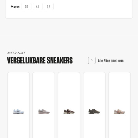
40
41
43
Maten
MEER NIKE
VERGELIJKBARE SNEAKERS
Alle Nike sneakers