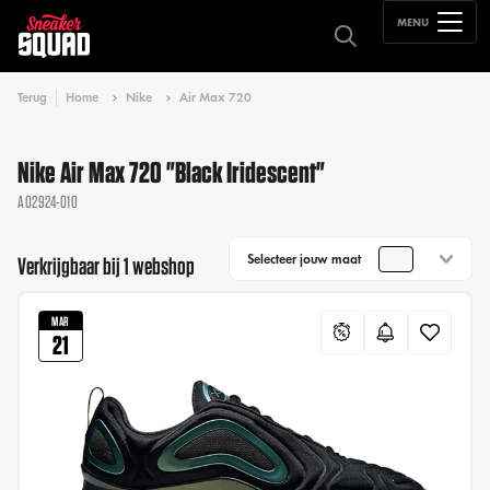
MENU
Terug
Home
Nike
Air Max 720
Nike Air Max 720 "Black Iridescent"
AO2924-010
Selecteer jouw maat
Verkrijgbaar bij 1 webshop
MAR
21