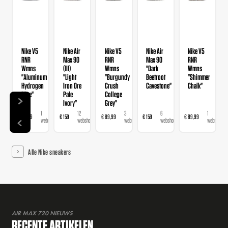
Nike V5
Nike Air
Nike V5
Nike Air
Nike V5
RNR
Max 90
RNR
Max 90
RNR
Wmns
(III)
Wmns
"Dark
Wmns
"Aluminum
"Light
"Burgundy
Beetroot
"Shimmer
Hydrogen
Iron Ore
Crush
Cavestone"
Chalk"
Blue"
Pale
College
Ivory"
Grey"
1
12
3
6
1
€ 89,99
€ 159
€ 89,99
€ 159
€ 89,99
€ 
webshop
webshops
webshops
webshops
webshop
Alle Nike sneakers
AIR MAX 720 NIEUWS
RECENTE ARTIKELEN