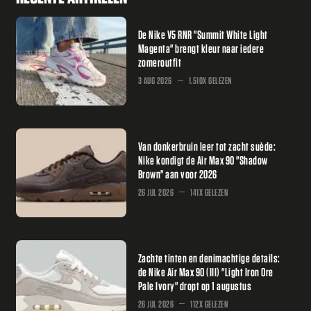
De Nike V5 RNR "Summit White Light
Magenta" brengt kleur naar iedere
zomeroutfit
3 AUG 2026
1.510X GELEZEN
Van donkerbruin leer tot zacht suède:
Nike kondigt de Air Max 90 "Shadow
Brown" aan voor 2026
26 JUL 2026
141X GELEZEN
Zachte tinten en denimachtige details:
de Nike Air Max 90 (III) "Light Iron Ore
Pale Ivory" dropt op 1 augustus
26 JUL 2026
112X GELEZEN