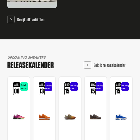
Bekijk alle artikelen
UPCOMING SNEAKERS
RELEASEKALENDER
Bekijk releasekalender
AUG
AUG
AUG
AUG
AUG
Out
Coming
Coming
Coming
Coming
now
soon
soon
soon
soon
08
13
15
15
15