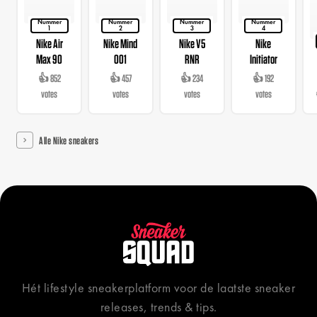
Nummer
Nummer
Nummer
Nummer
1
2
3
4
Nike Air
Nike Mind
Nike V5
Nike
Max 90
001
RNR
Initiator
👍 852
👍 457
👍 234
👍 192
votes
votes
votes
votes
Alle Nike sneakers
Hét lifestyle sneakerplatform voor de laatste sneaker
releases, trends & tips.