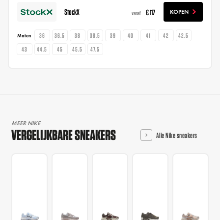
StockX
€ 117
KOPEN
vanaf
36
36.5
38
38.5
39
40
41
42
42.5
Maten
43
44.5
45
45.5
47.5
MEER NIKE
VERGELIJKBARE SNEAKERS
Alle Nike sneakers