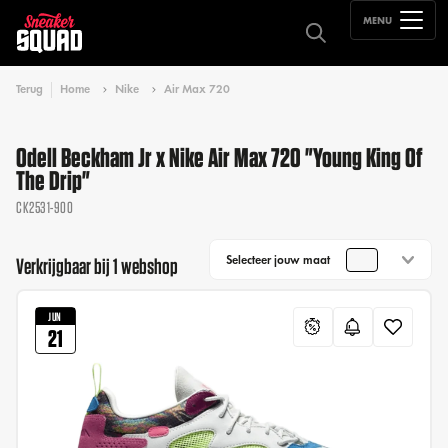
MENU
Terug
Home
Nike
Air Max 720
Odell Beckham Jr x Nike Air Max 720 "Young King Of
The Drip"
CK2531-900
Selecteer jouw maat
Verkrijgbaar bij 1 webshop
JUN
21