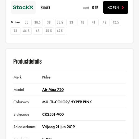
StockX
€ 117
KOPEN
vanaf
36
36.5
38
38.5
39
40
41
42
42.5
Maten
43
44.5
45
45.5
47.5
Productdetails
Merk
Nike
Model
Air Max 720
Colorway
MULTI-COLOR/HYPER PINK
Stylecode
CK2531-900
Releasedatum
Vrijdag 21 jun 2019