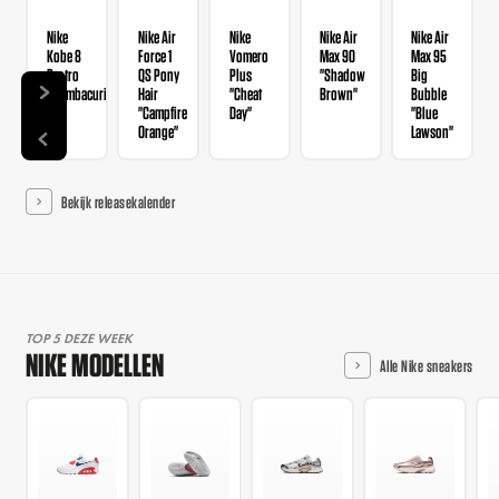
Nike
Nike Air
Nike
Nike Air
Nike Air
Kobe 8
Force 1
Vomero
Max 90
Max 95
Protro
QS Pony
Plus
"Shadow
Big
"Mambacurial"
Hair
"Cheat
Brown"
Bubble
"Campfire
Day"
"Blue
Orange"
Lawson"
Bekijk releasekalender
TOP 5 DEZE WEEK
NIKE MODELLEN
Alle Nike sneakers