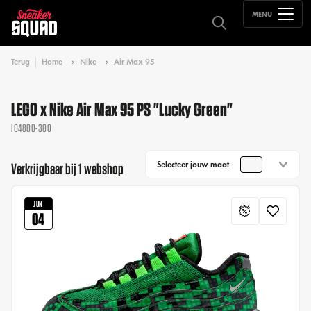
MENU
Terug
Home
Nike
Air Max 95
LEGO x Nike Air Max 95 PS "Lucky Green"
IO4800-300
Selecteer jouw maat
Verkrijgbaar bij 1 webshop
JUN
04