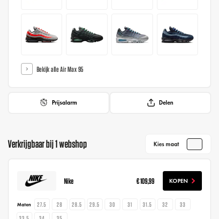
Bekijk alle Air Max 95
Prijsalarm
Delen
Verkrijgbaar bij 1 webshop
Kies maat
Nike
€ 109,99
KOPEN
27.5
28
28.5
29.5
30
31
31.5
32
33
Maten
33.5
34
35