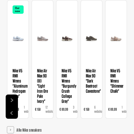
Out
now
Nike V5
Nike Air
Nike V5
Nike Air
Nike V5
RNR
Max 90
RNR
Max 90
RNR
Wmns
(III)
Wmns
"Dark
Wmns
"Aluminum
"Light
"Burgundy
Beetroot
"Shimmer
Hydrogen
Iron Ore
Crush
Cavestone"
Chalk"
Blue"
Pale
College
Ivory"
Grey"
1
12
3
6
1
€ 89,99
€ 159
€ 89,99
€ 159
€ 89,99
webshop
webshops
webshops
webshops
webshop
Alle Nike sneakers