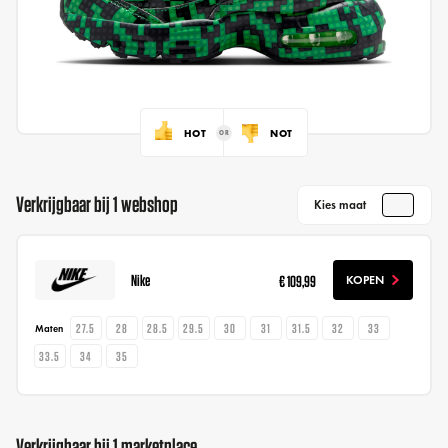
HOT
NOT
Verkrijgbaar bij 1 webshop
Kies maat
Nike
€ 109,99
KOPEN
27.5
28
28.5
29.5
30
31
31.5
32
33
Maten
33.5
34
35
Verkrijgbaar bij 1 marketplace