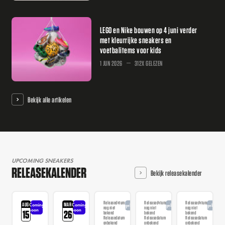
LEGO en Nike bouwen op 4 juni verder
met kleurrijke sneakers en
voetbalitems voor kids
1 JUN 2026
312X GELEZEN
Bekijk alle artikelen
UPCOMING SNEAKERS
RELEASEKALENDER
Bekijk releasekalender
Releasedatum
Releasedatum
Releasedatum
AUG
MAR
Coming
Coming
Aangekondigd
Aangekondigd
Aangekondi
nog niet
nog niet
nog niet
soon
soon
15
26
bekend
bekend
bekend
Releasedatum
Releasedatum
Releasedatum
onbekend
onbekend
onbekend