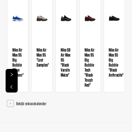
Nike Air
Nike Air
Nike SB
Nike Air
Nike Air
Max 95
Max 95
Air Max
Max 95
Max 95
Big
"Lost
95
Big
Big
Bubble
Samples"
"Black
Bubble
Bubble
"Blue
Varsity
Tech
"Black
Lawson"
Maize"
"Black
Anthracite"
Tough
Red"
Bekijk releasekalender