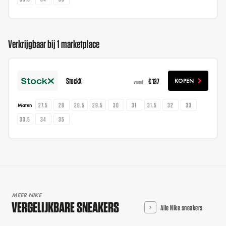
Verkrijgbaar bij 1 marketplace
StockX
€ 137
KOPEN
vanaf
27.5
28
28.5
29.5
30
31
31.5
32
33
Maten
33.5
34
35
MEER NIKE
VERGELIJKBARE SNEAKERS
Alle Nike sneakers