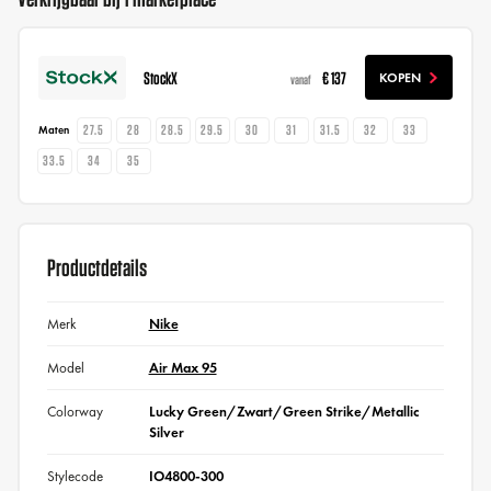
StockX
€ 137
KOPEN
vanaf
27.5
28
28.5
29.5
30
31
31.5
32
33
Maten
33.5
34
35
Productdetails
Merk
Nike
Model
Air Max 95
Colorway
Lucky Green/Zwart/Green Strike/Metallic
Silver
Stylecode
IO4800-300