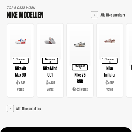
TOP 5 DEZE WEEK
NIKE MODELLEN
Alle Nike sneakers
Nummer
Nummer
Nummer
1
2
4
Nummer
Nike Air
Nike Mind
Nike
3
Max 90
001
Nike V5
Initiator
RNR
👍 845
👍 449
👍 192
votes
votes
👍 211 votes
votes
Alle Nike sneakers