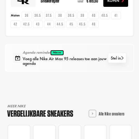
Sneakeregeer
€ 189,50
KOPEN
vanaf
36
36.5
37.5
38
38.5
39
40
40.5
41
Maten
42
42.5
43
44
44.5
45
45.5
46
Agenda reminder
Nieuw
Stel in
Voeg alle Nike Air Max 95 releases toe aan jouw
agenda
MEER NIKE
VERGELIJKBARE SNEAKERS
Alle Nike sneakers