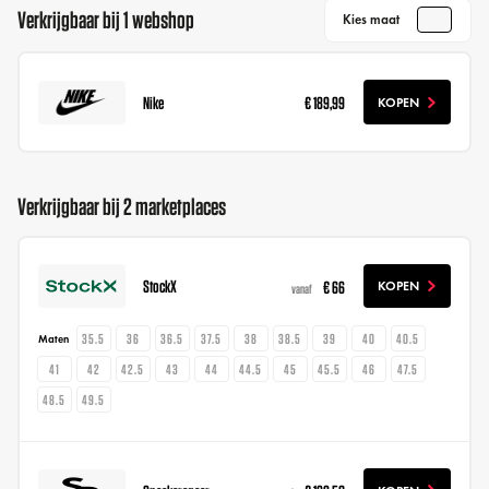
Verkrijgbaar bij 1 webshop
Kies maat
Nike
€ 189,99
KOPEN
Verkrijgbaar bij 2 marketplaces
StockX
€ 66
KOPEN
vanaf
35.5
36
36.5
37.5
38
38.5
39
40
40.5
Maten
41
42
42.5
43
44
44.5
45
45.5
46
47.5
48.5
49.5