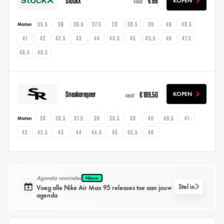
StockX
€ 66
KOPEN
vanaf
35.5
36
36.5
37.5
38
38.5
39
40
40.5
Maten
41
42
42.5
43
44
44.5
45
45.5
46
47.5
48.5
49.5
Sneakeregeer
€ 189,50
KOPEN
vanaf
36
36.5
37.5
38
38.5
39
40
40.5
41
Maten
42
42.5
43
44
44.5
45
45.5
46
Agenda reminder
Nieuw
Stel in
Voeg alle Nike Air Max 95 releases toe aan jouw
agenda