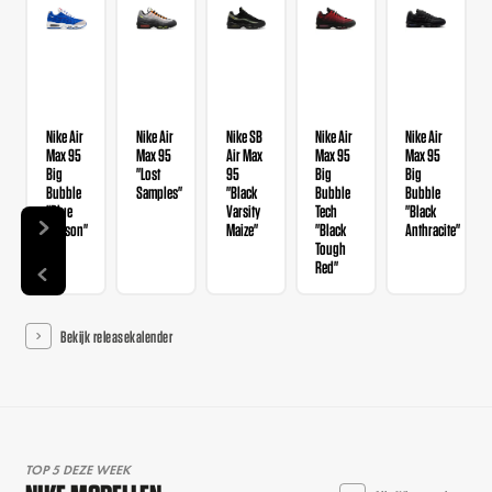
Nike Air
Nike Air
Nike SB
Nike Air
Nike Air
Max 95
Max 95
Air Max
Max 95
Max 95
Big
"Lost
95
Big
Big
Bubble
Samples"
"Black
Bubble
Bubble
"Blue
Varsity
Tech
"Black
Lawson"
Maize"
"Black
Anthracite"
Tough
Red"
Bekijk releasekalender
TOP 5 DEZE WEEK