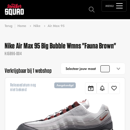
MENU
Terug
Home
Nike
Air Max 95
Nike Air Max 95 Big Bubble Wmns "Fauna Brown"
HJ5996-004
Selecteer jouw maat
Verkrijgbaar bij 1 webshop
Releasedatum nog
Aangekondigd
niet bekend