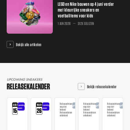
LEGO en Nike bouwen op 4 juni verder
met kleurrijke sneakers en
voetbalitems voor kids
1 JUN 2026
312X GELEZEN
Bekijk alle artikelen
UPCOMING SNEAKERS
RELEASEKALENDER
Bekijk releasekalender
Releasedatum
Releasedatum
Releasedatum
AUG
MAR
Coming
Coming
Aangekondigd
Aangekondigd
Aangekondi
nog niet
nog niet
nog niet
soon
soon
15
26
bekend
bekend
bekend
Releasedatum
Releasedatum
Releasedatum
onbekend
onbekend
onbekend