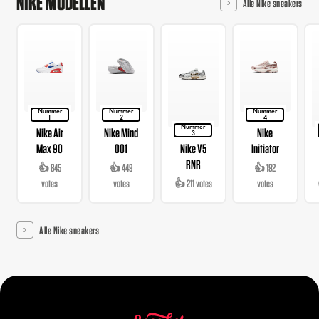
NIKE MODELLEN
Alle Nike sneakers
Nummer
Nummer
Nummer
1
2
4
Nummer
Nike Air
Nike Mind
Nike
3
Max 90
001
Nike V5
Initiator
RNR
👍 845
👍 449
👍 192
votes
votes
👍 211 votes
votes
Alle Nike sneakers