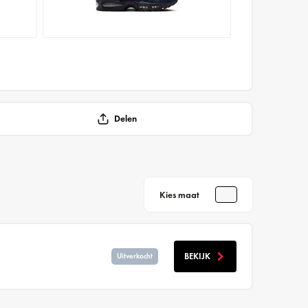
Delen
Kies maat
BEKIJK
Uitverkocht