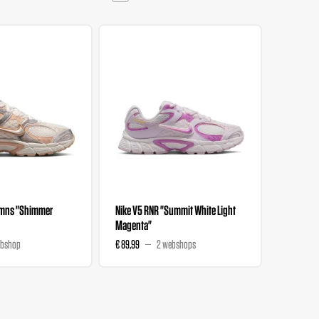
Wmns "Shimmer
Nike V5 RNR "Summit White Light
Nike Ini
Magenta"
Chalk"
ebshop
€ 89,99
2 webshops
€ 84,99