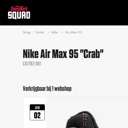
Terug
Home
Nike
Air Max 95
Nike Air Max 95 "Crab"
CD7792-001
Verkrijgbaar bij 1 webshop
JUN
02