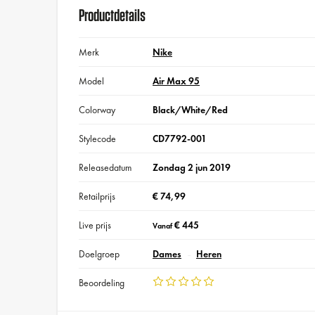
Productdetails
Merk
Nike
Model
Air Max 95
Colorway
Black/White/Red
Stylecode
CD7792-001
Releasedatum
Zondag 2 jun 2019
Retailprijs
€ 74,99
Live prijs
€ 445
Vanaf
Doelgroep
Dames
Heren
Beoordeling