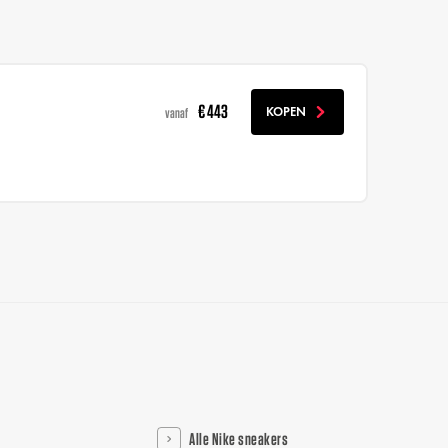
€ 443
KOPEN
vanaf
Alle Nike sneakers