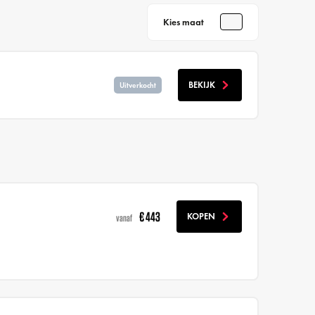
Kies maat
BEKIJK
Uitverkocht
€ 443
KOPEN
vanaf