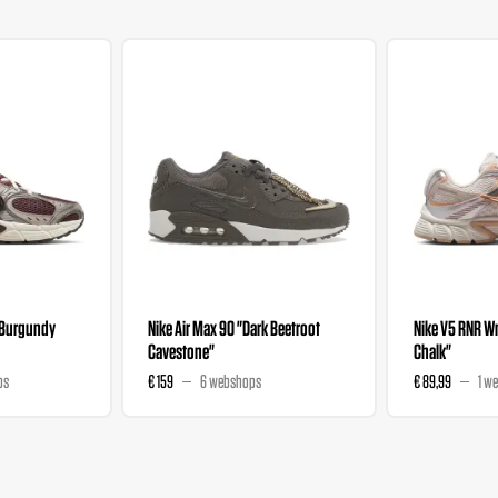
"Burgundy
Nike Air Max 90 "Dark Beetroot
Nike V5 RNR 
Cavestone"
Chalk"
ps
€ 159
6 webshops
€ 89,99
1 w