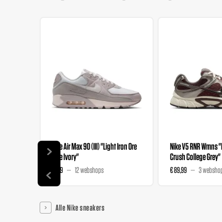
Nike Air Max 90 (III) "Light Iron Ore
Nike V5 RNR Wmns 
Pale Ivory"
Crush College Grey"
€ 159
12 webshops
€ 89,99
3 websho
Alle Nike sneakers