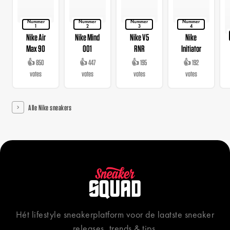
Nummer
Nummer
Nummer
Nummer
1
2
3
4
Nike Air
Nike Mind
Nike V5
Nike
Max 90
001
RNR
Initiator
👍 850
👍 447
👍 195
👍 192
votes
votes
votes
votes
Alle Nike sneakers
Hét lifestyle sneakerplatform voor de laatste sneaker
releases, trends & tips.