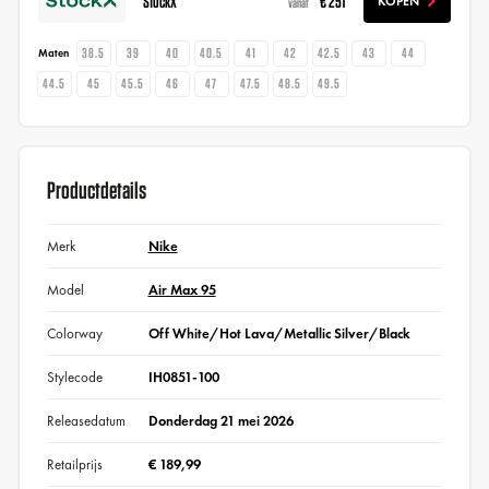
StockX
€ 251
KOPEN
vanaf
38.5
39
40
40.5
41
42
42.5
43
44
Maten
44.5
45
45.5
46
47
47.5
48.5
49.5
Productdetails
Merk
Nike
Model
Air Max 95
Colorway
Off White/Hot Lava/Metallic Silver/Black
Stylecode
IH0851-100
Releasedatum
Donderdag 21 mei 2026
Retailprijs
€ 189,99