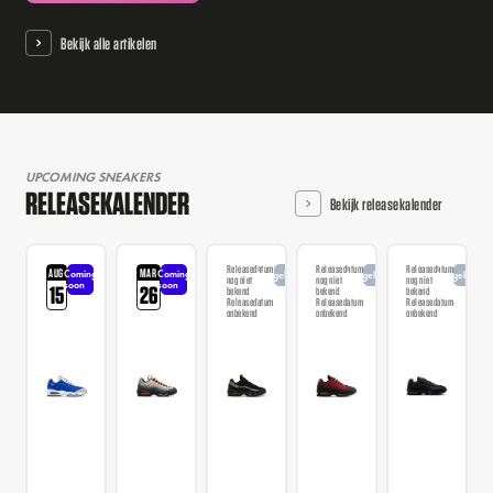
Bekijk alle artikelen
UPCOMING SNEAKERS
RELEASEKALENDER
Bekijk releasekalender
Releasedatum
Releasedatum
Releasedatum
AUG
MAR
Coming
Coming
Aangekondigd
Aangekondigd
Aangekondi
nog niet
nog niet
nog niet
soon
soon
15
26
bekend
bekend
bekend
Releasedatum
Releasedatum
Releasedatum
onbekend
onbekend
onbekend