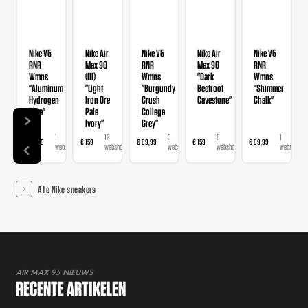
Nike V5
Nike Air
Nike V5
Nike Air
Nike V5
RNR
Max 90
RNR
Max 90
RNR
Wmns
(III)
Wmns
"Dark
Wmns
"Aluminum
"Light
"Burgundy
Beetroot
"Shimmer
Hydrogen
Iron Ore
Crush
Cavestone"
Chalk"
Blue"
Pale
College
Ivory"
Grey"
1
12
3
6
1
€ 89,99
€ 159
€ 89,99
€ 159
€ 89,99
webshop
webshops
webshops
webshops
webshop
Alle Nike sneakers
AIR MAX 95 NIEUWS
RECENTE ARTIKELEN