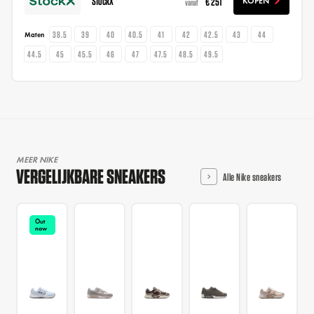
StockX
€ 251
KOPEN
vanaf
38.5
39
40
40.5
41
42
42.5
43
44
Maten
44.5
45
45.5
46
47
47.5
48.5
49.5
MEER NIKE
VERGELIJKBARE SNEAKERS
Alle Nike sneakers
Out
now