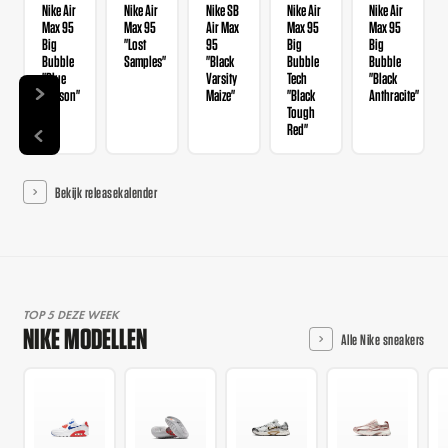
Nike Air
Nike Air
Nike SB
Nike Air
Nike Air
Max 95
Max 95
Air Max
Max 95
Max 95
Big
"Lost
95
Big
Big
Bubble
Samples"
"Black
Bubble
Bubble
"Blue
Varsity
Tech
"Black
Lawson"
Maize"
"Black
Anthracite"
Tough
Red"
Bekijk releasekalender
TOP 5 DEZE WEEK
NIKE MODELLEN
Alle Nike sneakers