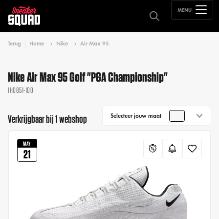
MENU
Terug
Home
Nike
Air Max 95
Nike Air Max 95 Golf "PGA Championship"
IH0851-100
Selecteer jouw maat
Verkrijgbaar bij 1 webshop
MAY
21