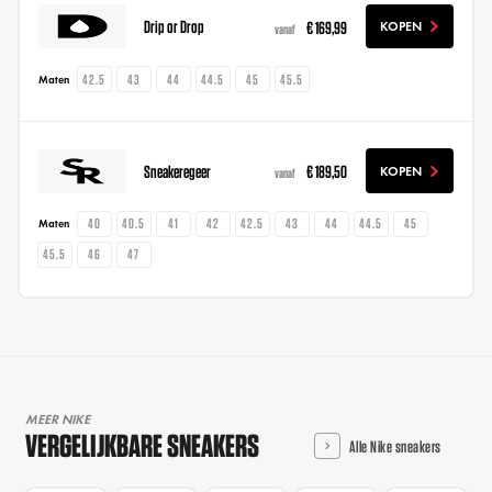
Drip or Drop
€ 169,99
KOPEN
vanaf
42.5
43
44
44.5
45
45.5
Maten
Sneakeregeer
€ 189,50
KOPEN
vanaf
40
40.5
41
42
42.5
43
44
44.5
45
Maten
45.5
46
47
MEER NIKE
VERGELIJKBARE SNEAKERS
Alle Nike sneakers