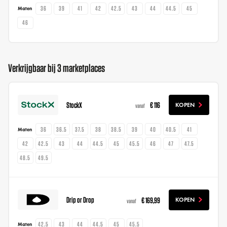
36
39
41
42
42.5
43
44
44.5
45
Maten
46
Verkrijgbaar bij 3 marketplaces
StockX
€ 116
KOPEN
vanaf
36
36.5
37.5
38
38.5
39
40
40.5
41
Maten
42
42.5
43
44
44.5
45
45.5
46
47
47.5
48.5
49.5
Drip or Drop
€ 169,99
KOPEN
vanaf
42.5
43
44
44.5
45
45.5
Maten