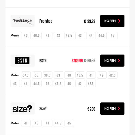
Footshop
€ 199,99
KOPEN
40
40.5
41
42
42.5
43
44
44.5
45
Maten
BSTN
€ 169,99
€ 199,99
KOPEN
37.5
38
38.5
39
40
40.5
41
42
42.5
Maten
43
44
44.5
45
45.5
46
47
47.5
Size?
€ 200
KOPEN
41
43
44
44.5
45
Maten