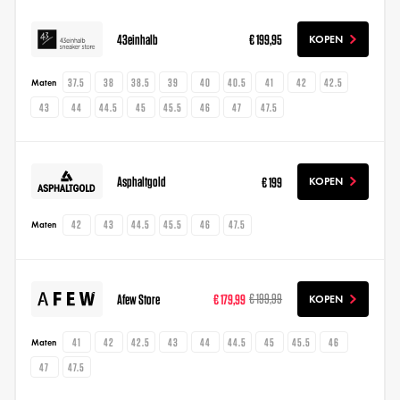
43einhalb
€ 199,95
KOPEN
37.5
38
38.5
39
40
40.5
41
42
42.5
Maten
43
44
44.5
45
45.5
46
47
47.5
Asphaltgold
€ 199
KOPEN
42
43
44.5
45.5
46
47.5
Maten
Afew Store
€ 179,99
€ 199,99
KOPEN
41
42
42.5
43
44
44.5
45
45.5
46
Maten
47
47.5