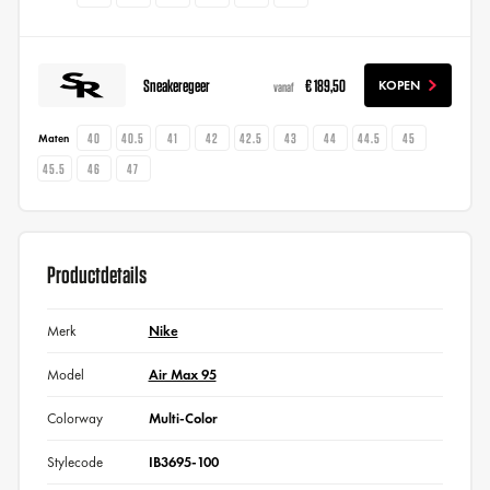
Sneakeregeer
€ 189,50
KOPEN
vanaf
40
40.5
41
42
42.5
43
44
44.5
45
Maten
45.5
46
47
Productdetails
Merk
Nike
Model
Air Max 95
Colorway
Multi-Color
Stylecode
IB3695-100