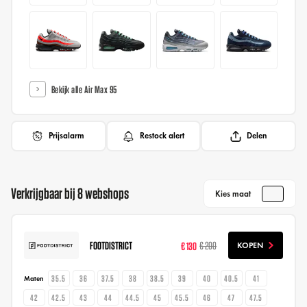
Bekijk alle Air Max 95
Prijsalarm
Restock alert
Delen
Verkrijgbaar bij 8 webshops
Kies maat
FOOTDISTRICT
€ 130
€ 200
KOPEN
35.5
36
37.5
38
38.5
39
40
40.5
41
Maten
42
42.5
43
44
44.5
45
45.5
46
47
47.5