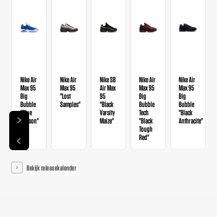
Nike Air
Nike Air
Nike SB
Nike Air
Nike Air
Max 95
Max 95
Air Max
Max 95
Max 95
Big
"Lost
95
Big
Big
Bubble
Samples"
"Black
Bubble
Bubble
"Blue
Varsity
Tech
"Black
Lawson"
Maize"
"Black
Anthracite"
Tough
Red"
Bekijk releasekalender