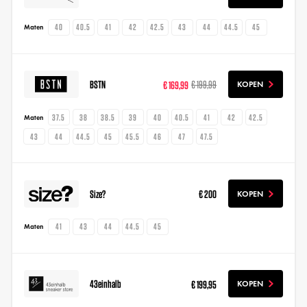
40
40.5
41
42
42.5
43
44
44.5
45
Maten
BSTN
€ 169,99
€ 199,99
KOPEN
37.5
38
38.5
39
40
40.5
41
42
42.5
Maten
43
44
44.5
45
45.5
46
47
47.5
Size?
€ 200
KOPEN
41
43
44
44.5
45
Maten
43einhalb
€ 199,95
KOPEN