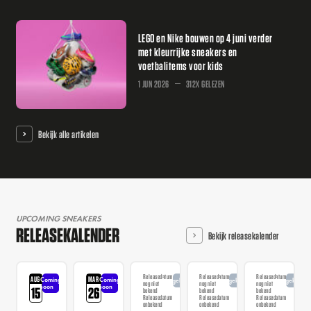
LEGO en Nike bouwen op 4 juni verder
met kleurrijke sneakers en
voetbalitems voor kids
1 JUN 2026
312X GELEZEN
Bekijk alle artikelen
UPCOMING SNEAKERS
RELEASEKALENDER
Bekijk releasekalender
Releasedatum
Releasedatum
Releasedatum
AUG
MAR
Coming
Coming
Aangekondigd
Aangekondigd
Aangekondi
nog niet
nog niet
nog niet
soon
soon
15
26
bekend
bekend
bekend
Releasedatum
Releasedatum
Releasedatum
onbekend
onbekend
onbekend