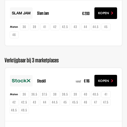
Slam Jam
€ 200
KOPEN
36
39
41
42
42.5
43
44
44.5
45
Maten
46
Verkrijgbaar bij 3 marketplaces
StockX
€ 116
KOPEN
vanaf
36
36.5
37.5
38
38.5
39
40
40.5
41
Maten
42
42.5
43
44
44.5
45
45.5
46
47
47.5
48.5
49.5