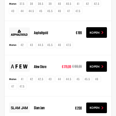
37.5
38
38.5
39
40
40.5
41
42
42.5
Maten
43
44
44.5
45
45.5
46
47
47.5
Asphaltgold
€ 199
KOPEN
42
43
44.5
45.5
46
47.5
Maten
Afew Store
€ 179,99
€ 199,99
KOPEN
41
42
42.5
43
44
44.5
45
45.5
46
Maten
47
47.5
Slam Jam
€ 200
KOPEN