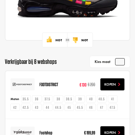
HOT
NOT
Verkrijgbaar bij 8 webshops
Kies maat
FOOTDISTRICT
€ 130
€ 200
KOPEN
35.5
36
37.5
38
38.5
39
40
40.5
41
Maten
42
42.5
43
44
44.5
45
45.5
46
47
47.5
Footshop
€ 199,99
KOPEN