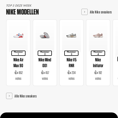
TOP 5 DEZE WEEK
NIKE MODELLEN
Alle Nike sneakers
Nummer
Nummer
Nummer
Nummer
1
2
3
4
Nike Air
Nike Mind
Nike V5
Nike
Max 90
001
RNR
Initiator
👍 852
👍 457
👍 234
👍 192
votes
votes
votes
votes
Alle Nike sneakers