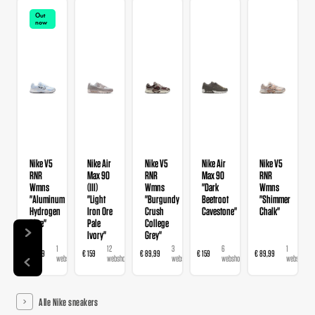
Out
now
Nike V5
Nike Air
Nike V5
Nike Air
Nike V5
RNR
Max 90
RNR
Max 90
RNR
Wmns
(III)
Wmns
"Dark
Wmns
"Aluminum
"Light
"Burgundy
Beetroot
"Shimmer
Hydrogen
Iron Ore
Crush
Cavestone"
Chalk"
Blue"
Pale
College
Ivory"
Grey"
1
12
3
6
1
€ 89,99
€ 159
€ 89,99
€ 159
€ 89,99
webshop
webshops
webshops
webshops
webshop
Alle Nike sneakers