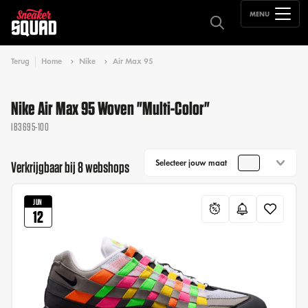
MENU
Terug
Home
Nike
Air Max 95
Nike Air Max 95 Woven "Multi-Color"
IB3695-100
Selecteer jouw maat
Verkrijgbaar bij 8 webshops
JUN
12