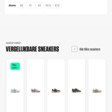
40
41
44
44.5
47.5
Maten
MEER NIKE
VERGELIJKBARE SNEAKERS
Alle Nike sneakers
Out
now