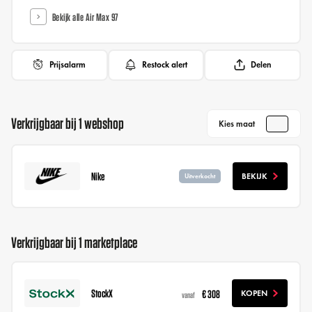
Bekijk alle Air Max 97
Prijsalarm
Restock alert
Delen
Verkrijgbaar bij 1 webshop
Kies maat
Nike
BEKIJK
Uitverkocht
Verkrijgbaar bij 1 marketplace
StockX
€ 308
KOPEN
vanaf