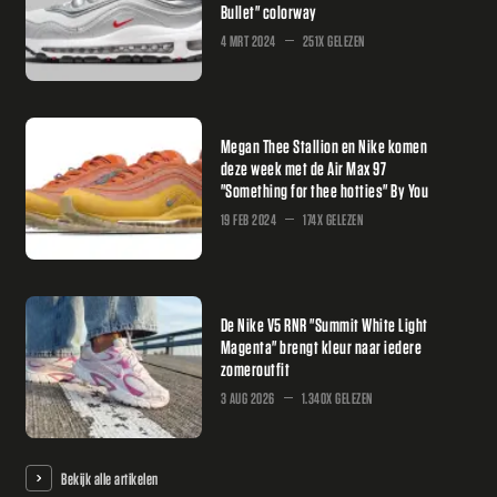
Bullet" colorway
4 MRT 2024
251X GELEZEN
Megan Thee Stallion en Nike komen
deze week met de Air Max 97
"Something for thee hotties" By You
19 FEB 2024
174X GELEZEN
De Nike V5 RNR "Summit White Light
Magenta" brengt kleur naar iedere
zomeroutfit
3 AUG 2026
1.340X GELEZEN
Bekijk alle artikelen