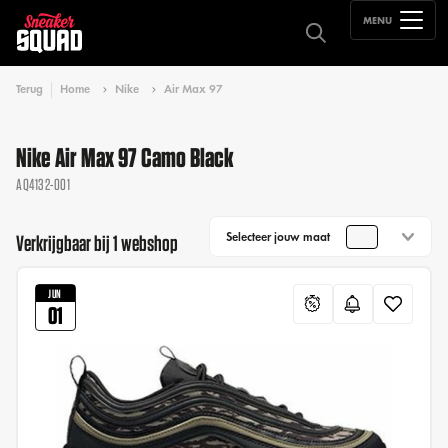
MENU
Terug
Home
Nike
Air Max 97
Nike Air Max 97 Camo Black
AQ4132-001
Selecteer jouw maat
Verkrijgbaar bij 1 webshop
JUN
01