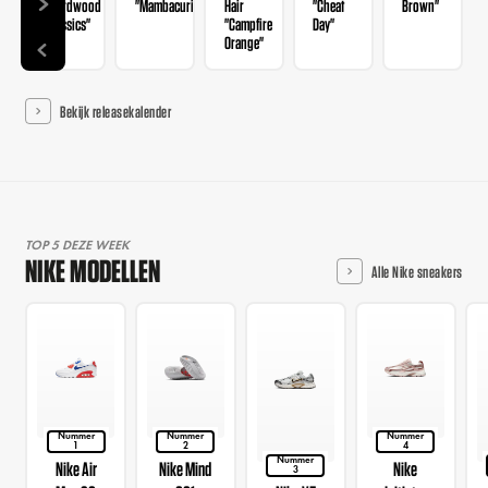
"Hardwood
"Mambacurial"
Hair
"Cheat
Brown"
Classics"
"Campfire
Day"
Orange"
Bekijk releasekalender
TOP 5 DEZE WEEK
NIKE MODELLEN
Alle Nike sneakers
Nummer
Nummer
Nummer
1
2
4
Nummer
Nike Air
Nike Mind
Nike
3