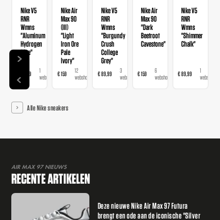
Nike V5
Nike Air
Nike V5
Nike Air
Nike V5
RNR
Max 90
RNR
Max 90
RNR
Wmns
(III)
Wmns
"Dark
Wmns
"Aluminum
"Light
"Burgundy
Beetroot
"Shimmer
Hydrogen
Iron Ore
Crush
Cavestone"
Chalk"
Blue"
Pale
College
Ivory"
Grey"
1
12
3
6
1
€ 89,99
€ 159
€ 89,99
€ 159
€ 89,99
webshop
webshops
webshops
webshops
webshop
Alle Nike sneakers
AIR MAX 97 NIEUWS
RECENTE ARTIKELEN
Deze nieuwe Nike Air Max 97 Futura
brengt een ode aan de iconische "Silver