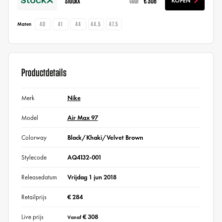
StockX
€ 308
KOPEN
vanaf
40
41
44
44.5
47.5
Maten
Productdetails
Merk
Nike
Model
Air Max 97
Colorway
Black/Khaki/Velvet Brown
Stylecode
AQ4132-001
Releasedatum
Vrijdag 1 jun 2018
Retailprijs
€ 284
Live prijs
€ 308
Vanaf