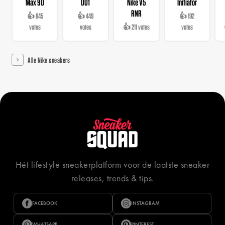
Max 90
001
Nike V5
Initiator
RNR
👍 845
👍 449
👍 192
votes
votes
👍 211 votes
votes
Alle Nike sneakers
Hét lifestyle sneakerplatform voor de laatste sneaker
releases, trends & tips.
FACEBOOK
INSTAGRAM
WHATSAPP
PINTEREST