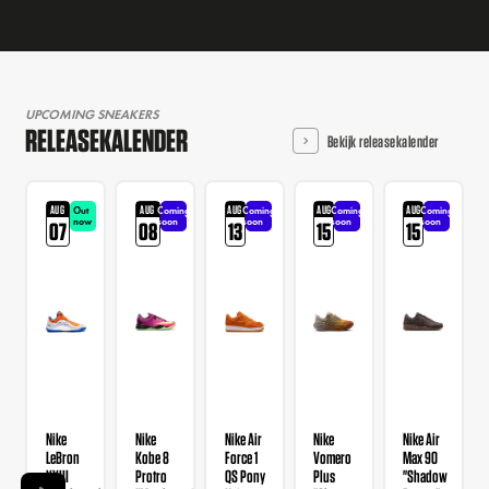
UPCOMING SNEAKERS
RELEASEKALENDER
Bekijk releasekalender
AUG
AUG
AUG
AUG
AUG
Out
Coming
Coming
Coming
Coming
now
soon
soon
soon
soon
07
08
13
15
15
Nike
Nike
Nike Air
Nike
Nike Air
LeBron
Kobe 8
Force 1
Vomero
Max 90
XXIII
Protro
QS Pony
Plus
"Shadow