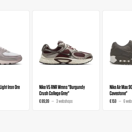
"Light Iron Ore
Nike V5 RNR Wmns "Burgundy
Nike Air Max 9
Crush College Grey"
Cavestone"
€ 89,99
3 webshops
€ 159
6 web