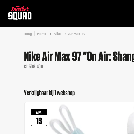
Terug
Home
Nike
Air Max 97
Nike Air Max 97 "On Air: Sha
CI1508-400
Verkrijgbaar bij 1 webshop
APR
13