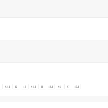
2
42.5
43
44
44.5
45
45.5
46
47
49.5