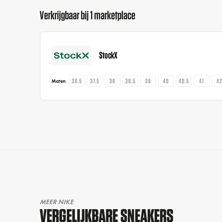
Verkrijgbaar bij 1 marketplace
StockX
36.5
37.5
38
38.5
39
40
40.5
41
4
Maten
MEER NIKE
VERGELIJKBARE SNEAKERS