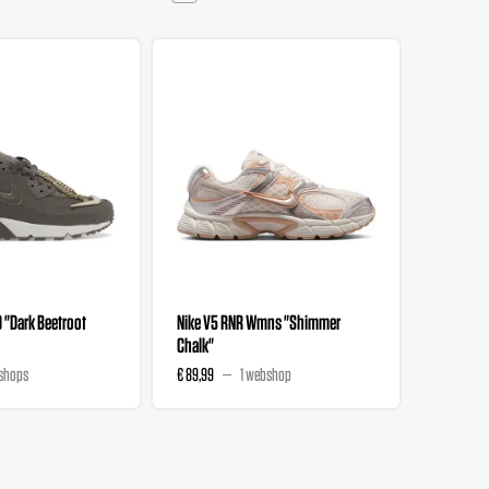
0 "Dark Beetroot
Nike V5 RNR Wmns "Shimmer
Nike V5 
Chalk"
Magenta
shops
€ 89,99
1 webshop
€ 89,99