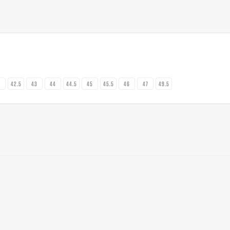
2
42.5
43
44
44.5
45
45.5
46
47
49.5