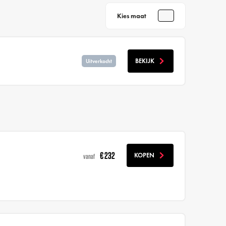
Kies maat
BEKIJK
Uitverkocht
€ 232
KOPEN
vanaf