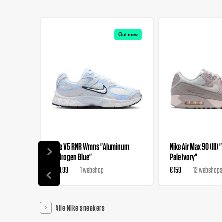
Out now
Nike V5 RNR Wmns "Aluminum
Nike Air Max 90 (III) 
Hydrogen Blue"
Pale Ivory"
€ 89,99
1 webshop
€ 159
12 webshops
Alle Nike sneakers