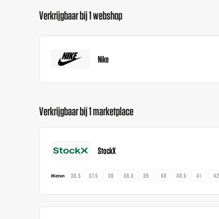
Verkrijgbaar bij 1 webshop
Nike
Verkrijgbaar bij 1 marketplace
StockX
36.5
37.5
38
38.5
39
40
40.5
41
4
Maten