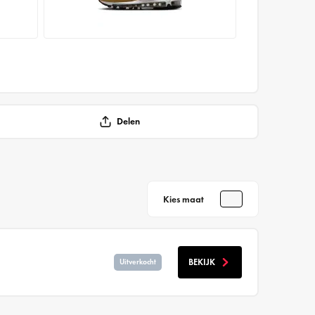
Delen
Kies maat
BEKIJK
Uitverkocht